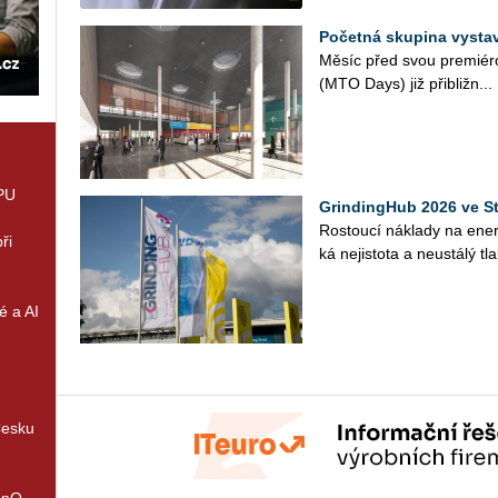
Početná skupina vysta
Měsíc před svou pre­mi­é­ro
(MTO Days) již při­bliž­n...
GPU
GrindingHub 2026 ve St
Ros­tou­cí ná­kla­dy na ener­gii
ři
ká ne­jis­to­ta a ne­u­stá­lý tl
é a AI
Česku
enQ