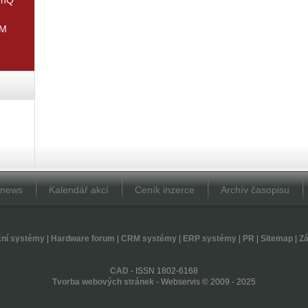
IM
Dnews
Kalendář akcí
Ceník inzerce
Archív časopisu
ční systémy
|
Hardware forum
|
CRM systémy
|
ERP systémy
|
PR
|
Sitemap
|
Zá
CAD
- ISSN 1802-6168
Tvorba webových stránek
- Webservis © 2009 - 2025