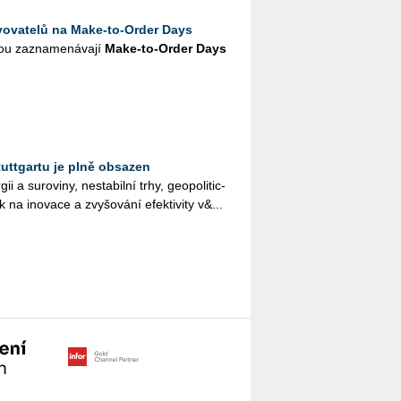
vovatelů na Make-to-Order Days
u za­zna­me­ná­va­jí
Make-to-Order Days
uttgartu je plně obsazen
 a su­ro­vi­ny, ne­sta­bil­ní trhy, ge­o­po­li­tic­
ak na ino­va­ce a zvy­šo­vá­ní efek­ti­vi­ty v&...