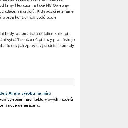
d firmy Hexagon, a také NC Gateway
ovladačem nástrojů. K dispozici je známé
 tvorba kontrolních bodů podle
ní body, automatická detekce kolizí při
ování vytváří současně příkazy pro nástroje
orba textových zpráv o výsledcích kontroly
dely AI pro výrobu na míru
­ní vy­lep­še­ní ar­chi­tek­tu­ry svých mo­de­lů
­ze­ní nové ge­ne­ra­ce v...