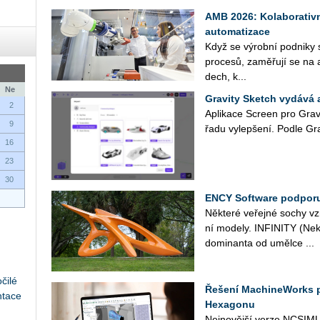
AMB 2026: Kolaborativn
automatizace
Když se vý­rob­ní pod­ni­ky sna
pro­ce­sů, za­mě­řu­jí se na a
dech, k...
Ne
Gravity Sketch vydává a
2
Apli­ka­ce Scre­en pro Gra­v
9
řadu vy­lep­še­ní. Podle Gra­v
16
23
30
ENCY Software podporu
Ně­kte­ré ve­řej­né sochy vzni­
ní mo­de­ly. IN­FI­NI­TY (Ne
do­mi­nan­ta od uměl­ce ...
čilé
Řešení MachineWorks 
ntace
Hexagonu
Nej­no­věj­ší verze NC­SI­MU