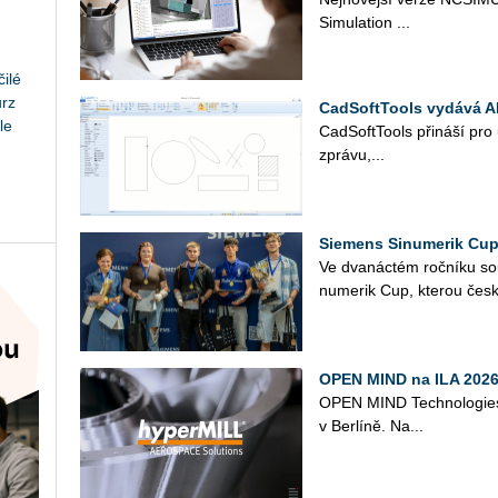
Si­mu­lati­on ...
ilé
urz
CadSoftTools vydává A
le
Cad­Soft­Tools při­ná­ší pro
zprá­vu,...
Siemens Sinumerik Cup
Ve dva­nác­tém roč­ní­ku so
nu­me­rik Cup, kte­rou česk
OPEN MIND na ILA 2026 
OPEN MIND Tech­no­lo­gies s
v Ber­lí­ně. Na...