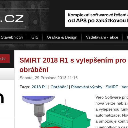
Stavebnictví
GIS
Grafika & Design
Vzdělávání - akce
SMIRT 2018 R1 s vylepšením pro 
obrábění
Sobota, 29 Prosinec 2018 11:16
Tags:
2018 R1
|
Obrábění
|
Plánování výroby
|
SMIRT
|
Ver
Vero Software při
nová verze na­bí­z
a vylepšenou funkci
automatizace. No
a umožňuje kontro
u jednotlivých čás