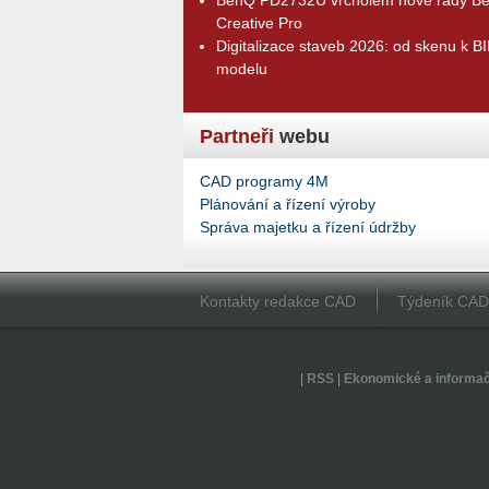
Creative Pro
Digitalizace staveb 2026: od skenu k B
modelu
Partneři
webu
CAD programy 4M
Plánování a řízení výroby
Správa majetku a řízení údržby
Kontakty redakce CAD
Týdeník CA
|
RSS
|
Ekonomické a informa