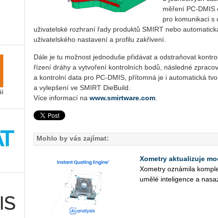
měření PC-DMIS o
pro komunikaci s 
uživatelské rozhraní řady produktů SMIRT nebo automatická
uživatelského nastavení a profilu zakřivení.
Dále je tu možnost jednoduše přidávat a odstraňovat kontrol
řízení dráhy a vy­tvo­ře­ní kontrolních bodů, následné zprac
a kontrolní data pro PC-DMIS, pří­to­m­ná je i automatická tv
a vylepšení ve SMIRT DieBuild.
Více informací na
www.smirtware.com
.
Mohlo by vás zajímat:
Xometry aktualizuje mo
Xo­me­t­ry ozná­mi­la kom­plex
umělé in­te­li­gen­ce a na­sa