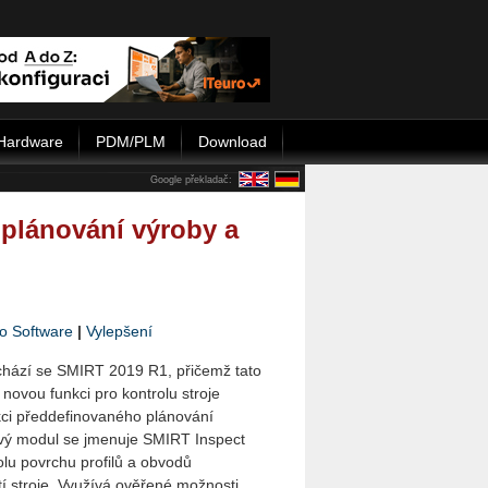
Hardware
PDM/PLM
Download
Google překladač:
plánování výroby a
o Software
|
Vylepšení
chází se SMIRT 2019 R1, přičemž tato
í novou funkci pro kontrolu stroje
 před­de­fi­no­va­né­ho plánování
vý modul se jmenuje SMIRT Inspect
lu povrchu profilů a obvodů
tí stroje. Využívá ověřené možnosti