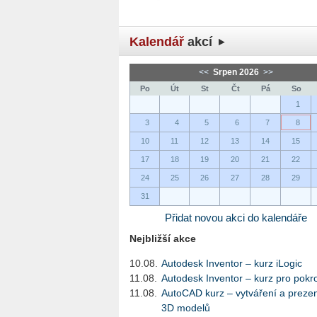
Kalendář
akcí
<<
Srpen 2026
>>
Po
Út
St
Čt
Pá
So
1
3
4
5
6
7
8
10
11
12
13
14
15
17
18
19
20
21
22
24
25
26
27
28
29
31
Přidat novou akci do kalendáře
Nejbližší akce
10.08.
Autodesk Inventor – kurz iLogic
11.08.
Autodesk Inventor – kurz pro pokro
11.08.
AutoCAD kurz – vytváření a preze
3D modelů