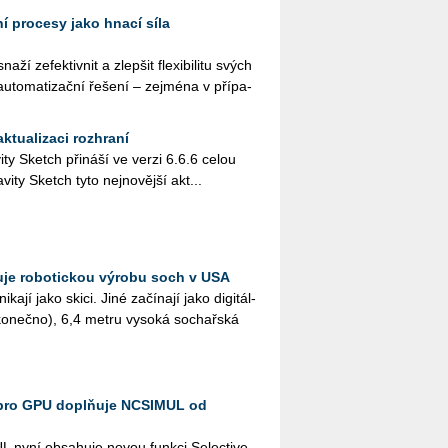
í procesy jako hnací síla
ží ze­fek­tiv­nit a zlep­šit fle­xi­bi­li­tu svých
u­to­ma­ti­zač­ní ře­še­ní – zej­mé­na v pří­pa­
ktualizaci rozhraní
i­ty Sketch při­ná­ší ve verzi 6.6.6 celou
i­ty Sketch tyto nej­no­věj­ší ak­t...
je robotickou výrobu soch v USA
ka­jí jako skici. Jiné za­čí­na­jí jako di­gi­tál­
­ko­neč­no), 6,4 metru vy­so­ká so­chař­ská
pro GPU doplňuje NCSIMUL od
L nyní ob­sa­hu­je novou funk­ci Se­lecti­ve