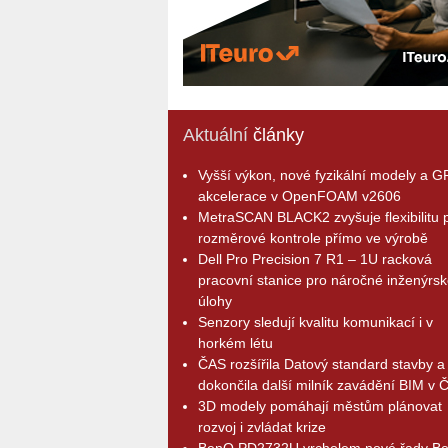
Aktuální
články
Vyšší výkon, nové fyzikální modely a 
akcelerace v OpenFOAM v2606
MetraSCAN BLACK2 zvyšuje flexibilitu p
rozměrové kontrole přímo ve výrobě
Dell Pro Precision 7 R1 – 1U racková
pracovní stanice pro náročné inženýrsk
úlohy
Senzory sledují kvalitu komunikací i v
horkém létu
ČAS rozšířila Datový standard stavby a
dokončila další milník zavádění BIM v 
3D modely pomáhají městům plánovat
rozvoj i zvládat krize
BenQ PD2732U vrcholem nové řady B