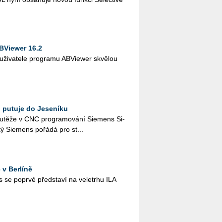
BViewer 16.2
 uži­va­te­le pro­gra­mu AB­Viewer skvě­lou
 putuje do Jeseníku
u­tě­že v CNC pro­gra­mo­vá­ní Sie­mens Si­
ý Sie­mens po­řá­dá pro st...
v Berlíně
e po­pr­vé před­sta­ví na ve­letr­hu ILA