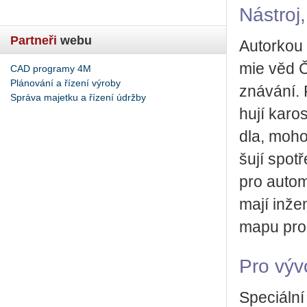
Ná­stroj,
Partneři
webu
Au­tor­kou
mie věd ČR
CAD programy 4M
Plánování a řízení výroby
zná­vá­ní. 
Správa majetku a řízení údržby
hu­jí ka­r
dla, mohou 
šu­jí spo­t
pro au­to­m
mají in­že­
mapu prou
Pro vývo
Spe­ci­ál­n