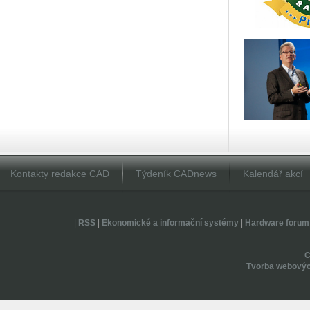
Kontakty redakce CAD
Týdeník CADnews
Kalendář akcí
|
RSS
|
Ekonomické a informační systémy
|
Hardware forum
Tvorba webovýc