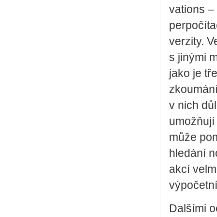
vati­ons –
per­po­čí­t
ver­zi­ty. V
s ji­ný­mi m
jako je tř
zkou­má­ní i
v nich dů­le
umožňují l
může po­mo
hle­dá­ní n
ak­cí velm
vý­po­čet­n
Dal­ší­mi 