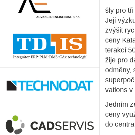
šly pro tř
Její vý­zku
zvý­šit rych
ceny Ka­ta
ter­ak­cí 5
ži­je pro d
od­mě­ny, 
su­per­po­č
vati­ons v 
Jed­ním ze
ceny vy­u­ž
do cen­t­r