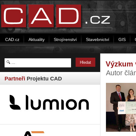
CAD.cz
Aktuality
Strojírenství
Stavebnictví
GIS
Výzkum v
Autor člá
Partneři
Projektu CAD