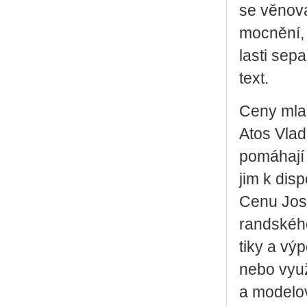
se vě­no­va
moc­ně­ní,
las­ti se­p
text.
Ceny mla­d
Atos Vla­d
po­má­ha­j
jim k dis­p
Cenu Jo­se
rand­ské­ho
ti­ky a vý
nebo vy­u­ž
a mo­de­lo­