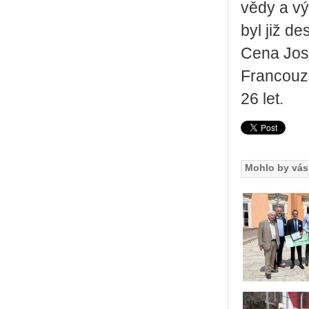
vědy a vý­
byl již de­s
Cena Jo­se
Fran­couz­
26 let.
Mohlo by vás 