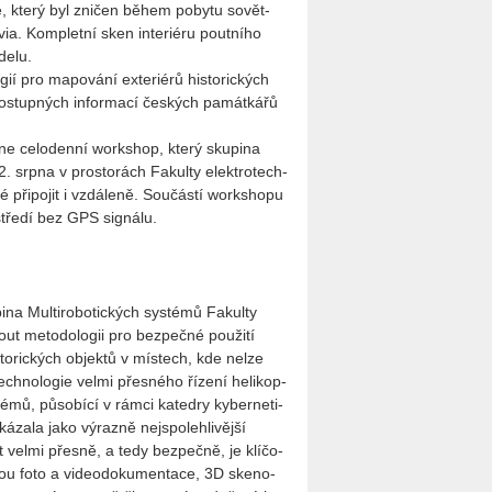
, který byl zni­čen během po­by­tu so­vět­
. Kom­plet­ní sken in­te­ri­é­ru pout­ní­ho
de­lu.
ií pro ma­po­vá­ní ex­te­ri­é­rů his­to­ric­kých
do­stup­ných in­for­ma­cí čes­kých pa­mát­ká­řů
rne ce­lo­den­ní workshop, který sku­pi­na
2. srpna v pro­sto­rách Fa­kul­ty elek­tro­tech­
ři­po­jit i vzdá­le­ně. Sou­čás­tí worksho­pu
­stře­dí bez GPS sig­ná­lu.
i­na Mul­ti­ro­bo­tic­kých sys­té­mů Fa­kul­ty
t me­to­do­lo­gii pro bez­peč­né po­u­ži­tí
 his­to­ric­kých ob­jek­tů v mís­tech, kde nelze
tech­no­lo­gie velmi přes­né­ho ří­ze­ní he­li­kop­
té­mů, pů­so­bí­cí v rámci ka­ted­ry ky­ber­ne­ti­
a jako vý­raz­ně nej­spo­leh­li­věj­ší
t velmi přes­ně, a tedy bez­peč­ně, je klí­čo­
­mou foto a vi­deo­do­ku­men­ta­ce, 3D ske­no­