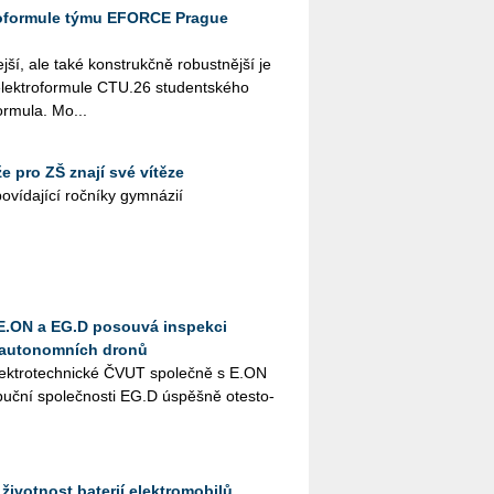
oformule týmu EFORCE Prague
j­ší, ale také kon­strukč­ně ro­bust­něj­ší je
ek­tro­for­mu­le CTU.26 stu­dent­ské­ho
­mu­la. Mo...
 pro ZŠ znají své vítěze
í­da­jí­cí roč­ní­ky gym­ná­zií
E.ON a EG.D posouvá inspekci
ry autonomních dronů
elek­tro­tech­nic­ké ČVUT spo­leč­ně s E.​ON
­buč­ní spo­leč­nos­ti EG.D úspěš­ně otes­to­
životnost baterií elektromobilů