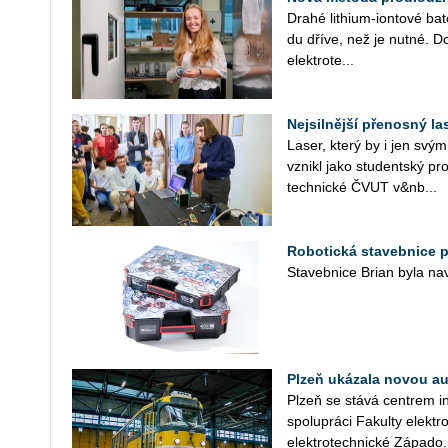
Drahé li­thi­um-ion­to­vé ba­
du dříve, než je nutné. Dok­
elek­tro­te...
Nejsilnější přenosný l
Laser, který by i jen svým 
vzni­kl jako stu­dent­ský pr
tech­nic­ké ČVUT v&nb...
Robotická stavebnice 
Sta­veb­ni­ce Brian byla na­vr
Plzeň ukázala novou a
Plzeň se stává cen­t­rem in
spo­lu­prá­ci Fa­kul­ty elek
elek­tro­tech­nic­ké Zá­pa­do.