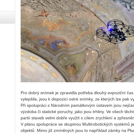
Pro dobrý sní­mek je zpra­vi­dla po­tře­ba dlou­hý ex­po­zič­ní čas
vy­lep­ši­la, jsou k dis­po­zi­ci ostré sním­ky, ze kte­rých lze pak vy­t
Při spo­lu­prá­ci s Ná­rod­ním pa­mát­ko­vým ústa­vem jsou nej­čas
vý­zdo­ba či sta­tic­ké po­ru­chy, jako jsou trh­li­ny. Ve všech těc
par­tií sta­veb velmi dobře vy­u­žít s cílem zrych­le­ní a zpřes­n
V plánu spo­lu­prá­ce se sku­pi­nou Mul­ti­ro­bo­tic­kých sys­té­mů
ob­jek­tů. Mimo již zmí­ně­ných jsou to na­pří­klad zámky na Pl