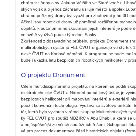
chrám sv. Anny a sv. Ja­ku­ba Vět­ší­ho ve Staré vodě u Li­ba­vé
ských vojsk a o jehož zá­chra­nu usi­lu­je město a spo­lek Lu­ba­via
chrá­mu po­ří­ze­ný drony byl vy­u­žit pro zho­to­ve­ní jeho 3D mo­
Ač­ko­li jsou ro­bo­tic­ké drony už po­měr­ně roz­ší­ře­nou tech­no­lo­g
ob­jek­tů, k au­to­nomní­mu zkou­má­ní je­jich in­te­ri­é­rů je podle 
ve světě vy­u­ží­vá pouze tým doc. Sasky.
Zku­še­nos­ti z do­sa­vad­ní­ho prů­bě­hu pro­jek­tu Dro­nu­ment sh
mul­ti­ro­bo­tic­kých sys­té­mů FEL ČVUT or­ga­ni­zu­je ve čtvr­tek 1
nic­ké ČVUT na Kar­lo­vě ná­měs­tí. K pro­gra­mu se bude možné p
bude i ukáz­ka letu bez­pi­lot­ních ro­bo­tic­kých he­li­kop­tér v pro
O pro­jek­tu Dro­nu­ment
Cílem mul­ti­dis­ci­pli­nár­ní­ho pro­jek­tu, na kte­rém se po­dí­lí sku­p
elek­tro­tech­nic­ké ČVUT a Ná­rod­ní pa­mát­ko­vý ústav, je vy­vi­nou
bez­pi­lot­ních he­li­kop­tér při ma­po­vá­ní in­te­ri­é­rů a ex­te­ri­é­rů
po­u­žít kon­venč­ní tech­no­lo­gie. Vy­u­ží­vá se svě­to­vě uni­kát­ní 
tér, která byla vy­vi­nu­ta v rámci sku­pi­ny Mul­ti­ro­bo­tic­kých sys­
ky FEL ČVUT pro sou­těž MBZI­RC v Abu Dhabi, a která se uká­za­l
a nej­ú­spěš­něj­ší ze všech sou­těž­ních ře­še­ní. Schop­nost léta
vá pro pro­ces do­ku­men­ta­ce částí his­to­ric­kých ob­jek­tů (for