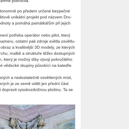
znam­ně po­kro­či­la.
 au­to­nomně po pře­dem ur­če­né bez­peč­né
vě­to­vě uni­kát­ní pro­jekt pod ná­zvem Dro­
d­no­ty a po­má­há pa­mát­ká­řům při je­jich
 není po­tře­ba ope­rá­tor nebo pilot, který
­me­ru, ostat­ní pak zdro­je svět­la osvět­lu­
 obraz a kva­lit­něj­ší 3D mo­de­ly, ze kte­rých
­vrchu, malbě a struk­tu­ře těžko do­stup­ných
un, který je možný díky vý­vo­ji po­kro­či­lé­ho
­né vě­dec­ké sku­pi­ny pů­so­bí­cí na ka­tedře
ných a ne­do­sta­teč­ně osvět­le­ných míst,
 kte­rých je ze země vidět jen před­ní část
i do­pra­vit vy­so­kozdviž­nou plo­ši­nu. Ta se