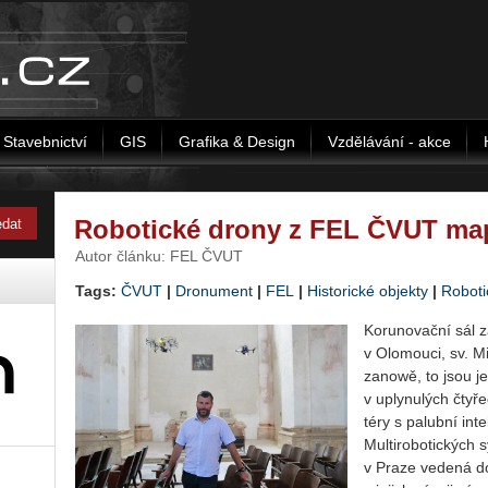
Stavebnictví
GIS
Grafika & Design
Vzdělávání - akce
Robotické drony z FEL ČVUT mapu
Autor článku: FEL ČVUT
Tags:
ČVUT
|
Dronument
|
FEL
|
Historické objekty
|
Roboti
Ko­ru­no­vač­ní sál z
v Olo­mou­ci, sv. Mi
za­nowě, to jsou jen 
v uply­nu­lých čtyřec
té­ry s pa­lub­ní in­te
Mul­ti­ro­bo­tic­kých
v Praze ve­de­ná 