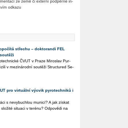
­men­ta­cí ze země či ex­ter­ní pod­pěr­né in­
­tvím od­ka­zu
dopočítá střechu – doktorandi FEL
soutěži
­tro­tech­nic­ké ČVUT v Praze Mi­roslav Pur­
zi­li v me­zi­ná­rod­ní sou­tě­ži Structu­red Se­
T pro virtuální výcvik pyrotechniků i
áci s ne­vy­buchlou mu­ni­cí? A jak zís­kat
o­ži­té si­tu­a­ci v te­ré­nu? Od­po­vě­di na