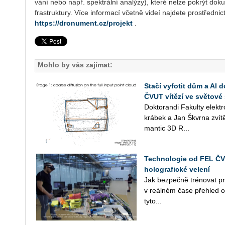
vá­ní nebo např. spek­t­rál­ní ana­lý­zy), které nelze po­krýt do­ku
frastruk­tu­ry. Více in­for­ma­cí včet­ně videí na­jde­te pro­střed­nic
https://dronument.cz/projekt
.
Mohlo by vás zajímat:
Stačí vyfotit dům a AI 
ČVUT vítězí ve světové 
Dok­to­ran­di Fa­kul­ty elek
krá­bek a Jan Škvr­na zví­tě­
man­tic 3D R...
Technologie od FEL ČVU
holografické velení
Jak bez­peč­ně tré­no­vat pr
v re­ál­ném čase pře­hled o sl
tyto...