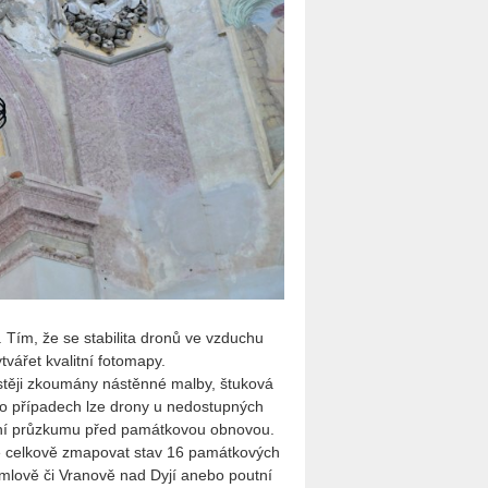
. Tím, že se sta­bi­li­ta dronů ve vzdu­chu
vá­řet kva­lit­ní fo­to­ma­py.
­tě­ji zkou­má­ny ná­stěn­né malby, štu­ko­vá
h­to pří­pa­dech lze drony u ne­do­stup­ných
ě­ní prů­zku­mu před pa­mát­ko­vou ob­no­vou.
 je cel­ko­vě zma­po­vat stav 16 pa­mát­ko­vých
umlo­vě či Vra­no­vě nad Dyjí anebo pout­ní