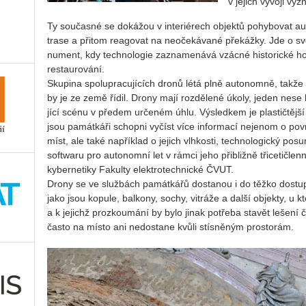
v je­jich vý­vo­ji vý­
Ty sou­čas­né se do­ká­žou v in­te­ri­é­rech ob­jek­tů po­hy­bo­vat
trase a při­tom re­a­go­vat na ne­o­če­ká­va­né pře­káž­ky. Jde o s
nu­ment, kdy tech­no­lo­gie za­zna­me­ná­vá vzác­né his­to­ric­ké ho
re­stau­ro­vá­ní.
Sku­pi­na spo­lu­pra­cu­jí­cích dronů létá plně au­to­nomně, takže
by je ze země řídil. Drony mají roz­dě­le­né úkoly, jeden nese ka
jí­cí scénu v pře­dem ur­če­ném úhlu. Vý­sled­kem je plas­tič­těj­ší
jsou pa­mát­ká­ři schop­ni vy­číst více in­for­ma­cí neje­nom o po
míst, ale také na­pří­klad o je­jich vlh­kos­ti, tech­no­lo­gic­ký pos
soft­wa­ru pro au­to­nomní let v rámci jeho při­bliž­ně tři­ce­ti­člen
ky­ber­ne­ti­ky Fa­kul­ty elek­tro­tech­nic­ké ČVUT.
Drony se ve služ­bách pa­mát­ká­řů do­sta­nou i do těžko do­stup­
jako jsou ko­pu­le, bal­ko­ny, sochy, vit­rá­že a další ob­jek­ty, u
a k je­jichž pro­zkou­má­ní by bylo jinak po­tře­ba sta­vět le­še­ní č
často na místo ani ne­do­sta­ne kvůli stís­ně­ným pro­sto­rám.