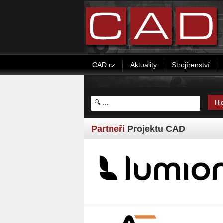
CAD.cz
Aktuality
Strojírenství
Partneři
Projektu CAD