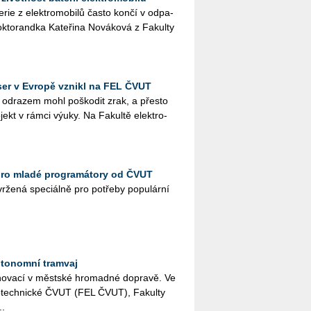
te­rie z elek­tro­mo­bi­lů často končí v od­pa­
to­rand­ka Ka­te­ři­na No­vá­ko­vá z Fa­kul­ty
aser v Evropě vznikl na FEL ČVUT
od­ra­zem mohl po­ško­dit zrak, a přes­to
o­jekt v rámci výuky. Na Fa­kul­tě elek­tro­
pro mladé programátory od ČVUT
­že­ná spe­ci­ál­ně pro po­tře­by po­pu­lár­ní
utonomní tramvaj
o­va­cí v měst­ské hro­mad­né do­pra­vě. Ve
­tro­tech­nic­ké ČVUT (FEL ČVUT), Fa­kul­ty
..