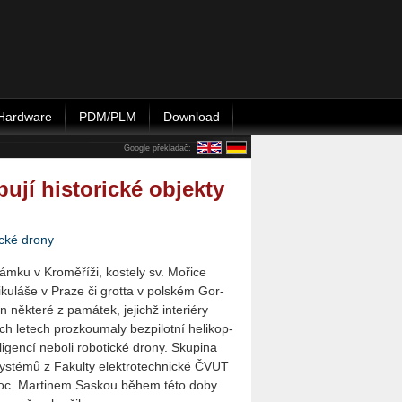
Hardware
PDM/PLM
Download
Google překladač:
jí historické objekty
cké drony
ámku v Kro­mě­ří­ži, kos­te­ly sv. Mo­ři­ce
­ku­lá­še v Praze či grot­ta v pol­ském Gor­
ně­kte­ré z pa­má­tek, je­jichž in­te­ri­é­ry
h le­tech pro­zkou­ma­ly bez­pi­lot­ní he­li­kop­
­li­gen­cí ne­bo­li ro­bo­tic­ké drony. Sku­pi­na
 sys­té­mů z Fa­kul­ty elek­tro­tech­nic­ké ČVUT
doc. Mar­ti­nem Sas­kou během této doby