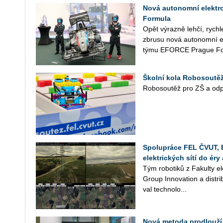
Nová autonomní elektr
Formula
Opět vý­raz­ně lehčí, rych­le
zbru­su nová au­to­nomní el
týmu EFOR­CE Pra­gue For
Školní kola Robosoutěže
Ro­bo­sou­těž pro ZŠ a od­po­v
Spolupráce FEL ČVUT, 
elektrických sítí do é
Tým ro­bo­ti­ků z Fa­kul­ty 
Group In­no­vati­on a dis­tri
val tech­no­lo­...
Nová metoda prodlouží 