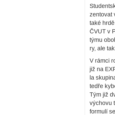
Stu­dent­
zen­to­vat
také hrdě r
ČVUT v Pr
týmu obo­ha
ry, ale ta
V rámci ro
již na EXP
la sku­pi­n
tedře ky­be
Tým již dv
vý­cho­vu 
for­mu­lí s