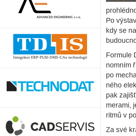
pro­hléd­no
Po vý­sta­
kdy se na n
bu­douc­no
For­mu­le
nomním ří­
po me­cha­
né­ho elek
pak za­jiš
me­ra­mi, j
rit­mů v po­
Za své krát