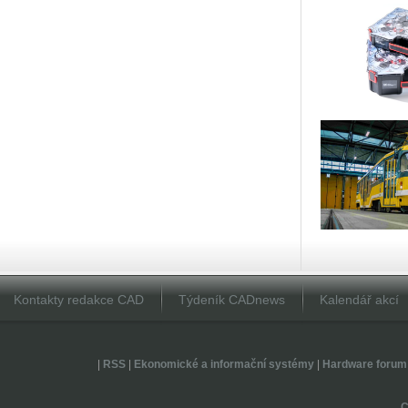
Kontakty redakce CAD
Týdeník CADnews
Kalendář akcí
|
RSS
|
Ekonomické a informační systémy
|
Hardware forum