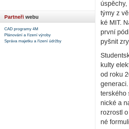
úspě­chy, k
týmy z věh
Partneři
webu
ké MIT. Na
CAD programy 4M
první pódi
Plánování a řízení výroby
pyš­nit zr
Správa majetku a řízení údržby
Stu­dent­s
kul­ty elek
od roku 20
ge­ne­ra­c
ter­ské­ho 
nic­ké a n
roz­ros­tl o
né for­mu­