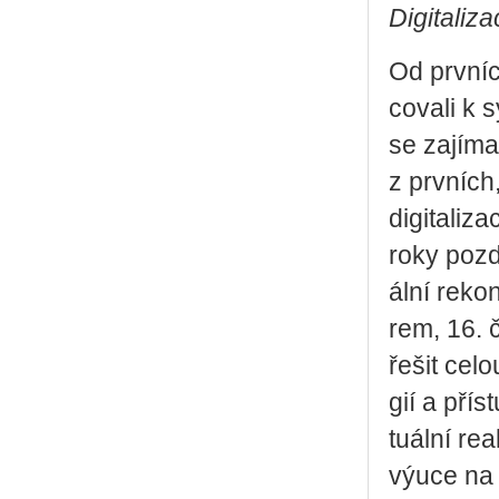
Di­gi­ta­li
Od prv­ní
co­va­li k s
se za­jí­ma
z prv­ních
di­gi­ta­li
roky poz­dě
ál­ní re­ko
rem, 16. č
ře­šit celo
gií a pří­s
tu­ál­ní re­
výuce na n