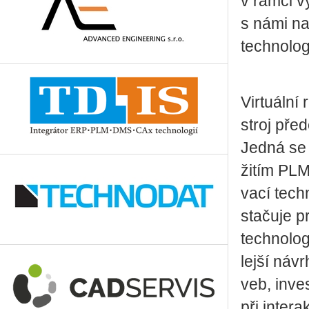
v rámci vý
s námi na n
tech­no­lo
Vir­tu­ál­n
stroj pře­d
Jedná se p
ži­tím PLM,
va­cí tech
sta­ču­je pr
tech­no­lo
lej­ší ná­
veb, in­ves
při in­ter­