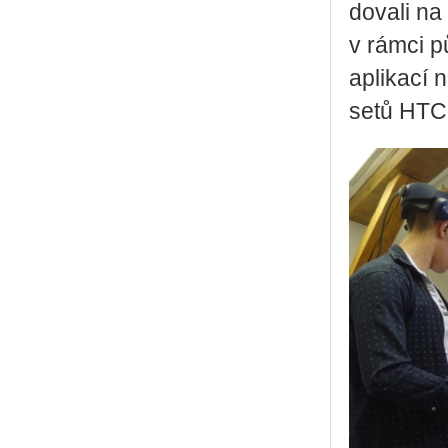
do­va­li na 
v rámci půd
apli­ka­cí
se­tů HTC 