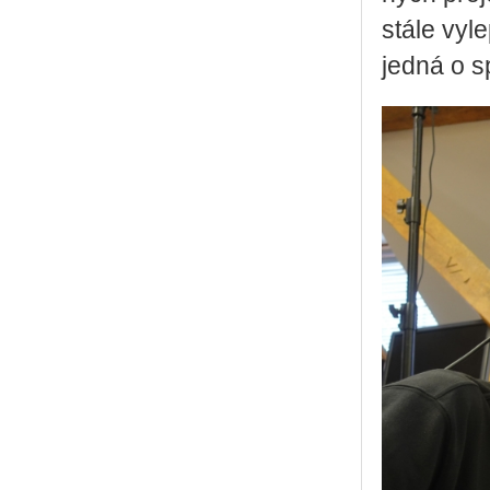
stá­le vy­l
jedná o s