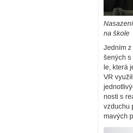
Na­sa­ze­ní 
na škole
Jed­ním z n
še­ných s po
le, která j
VR vy­u­ži­l
jed­not­li­
nos­ti s re
vzdu­chu př
ma­vých pr