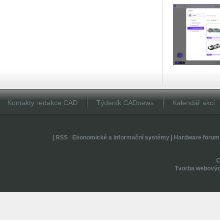
Kontakty redakce CAD
Týdeník CADnews
Kalendář akcí
|
RSS
|
Ekonomické a informační systémy
|
Hardware forum
Tvorba webovýc