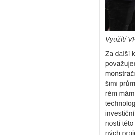
Vy­u­ži­tí 
Za další kv
po­va­žu­je
mon­strač­
ši­mi prů­m
rém máme 
tech­no­lo­
in­ves­tič
nos­tí této
ných pro­je