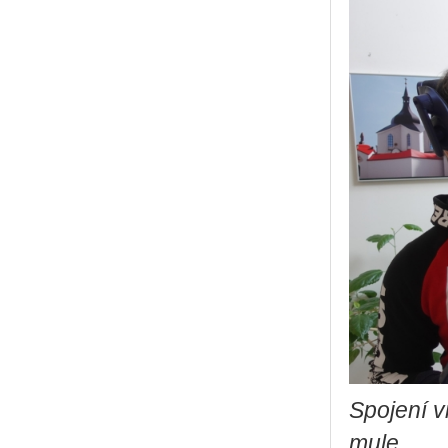
Spo­je­ní v
mu­le