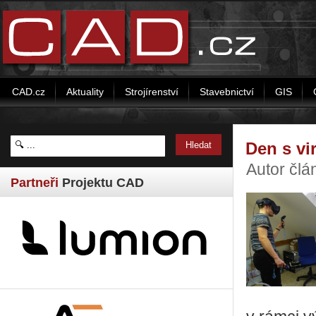
CAD.cz
Aktuality
Strojírenství
Stavebnictví
GIS
Den s vir
Autor člá
Partneři
Projektu CAD