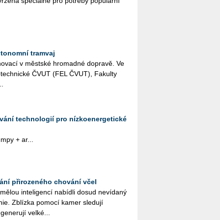
­že­ná spe­ci­ál­ně pro po­tře­by po­pu­lár­ní
utonomní tramvaj
o­va­cí v měst­ské hro­mad­né do­pra­vě. Ve
­tro­tech­nic­ké ČVUT (FEL ČVUT), Fa­kul­ty
..
vání technologií pro nízkoenergetické
umpy + ar­...
vání přirozeného chování včel
umělou inteligencí nabídli dosud nevídaný
onie. Zblízka pomocí kamer sledují
 generují velké...