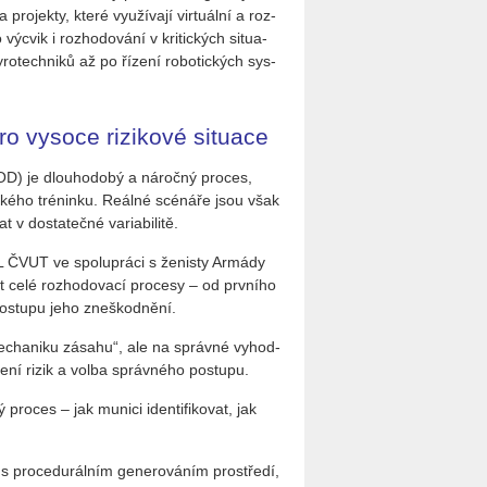
va pro­jek­ty, které vy­u­ží­va­jí vir­tu­ál­ní a roz­
o vý­cvik i roz­ho­do­vá­ní v kri­tic­kých si­tu­a­
o­tech­ni­ků až po ří­ze­ní ro­bo­tic­kých sys­
pro vysoce rizikové situace
EOD) je dlou­ho­do­bý a ná­roč­ný pro­ces,
­ké­ho tré­nin­ku. Re­ál­né scé­ná­ře jsou však
 do­sta­teč­né va­ri­a­bi­li­tě.
FEL ČVUT ve spo­lu­prá­ci s že­nis­ty Ar­má­dy
at celé roz­ho­do­va­cí pro­ce­sy – od prv­ní­ho
o­stu­pu jeho zne­škod­ně­ní.
e­cha­ni­ku zá­sa­hu“, ale na správ­né vy­hod­
­ce­ní rizik a volba správ­né­ho po­stu­pu.
ro­ces – jak mu­ni­ci iden­ti­fi­ko­vat, jak
í s pro­cedu­rál­ním ge­ne­ro­vá­ním pro­stře­dí,