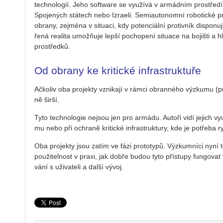
tech­no­lo­gií. Jeho soft­ware se vy­u­ží­vá v ar­mád­ním pro­stře­dí
Spo­je­ných stá­tech nebo Iz­ra­e­li. Se­mi­au­to­no­mní ro­bo­tic­ké
obra­ny, zejmé­na v si­tu­a­ci, kdy po­ten­ci­ál­ní pro­tiv­ník dis­po­nu­
ře­ná re­a­li­ta umožňuje lepší po­cho­pe­ní si­tu­a­ce na bo­jiš­ti a hl
pro­střed­ků.
Od obrany ke kritické infrastruktuře
Ač­ko­liv oba pro­jek­ty vzni­ka­jí v rámci obran­né­ho vý­zku­mu (pr
ně širší.
Tyto tech­no­lo­gie nejsou jen pro ar­má­du. Au­to­ři vidí je­jich vy­u
mu nebo při ochra­ně kri­tic­ké in­frastruk­tu­ry, kde je po­tře­ba ryc
Oba pro­jek­ty jsou zatím ve fázi pro­to­ty­pů. Vý­zkum­ní­ci nyní te
po­u­ži­tel­nost v praxi, jak dobře budou tyto pří­stu­py fun­go­vat 
vá­ní s uži­va­te­li a další vývoj.