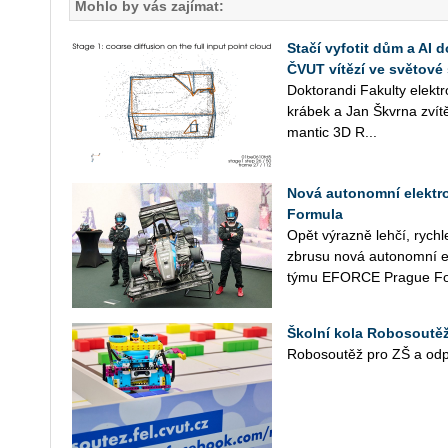
Mohlo by vás zajímat:
Stačí vyfotit dům a AI 
ČVUT vítězí ve světové 
Dok­to­ran­di Fa­kul­ty elek
krá­bek a Jan Škvr­na zví­tě­
man­tic 3D R...
Nová autonomní elektr
Formula
Opět vý­raz­ně lehčí, rych­le
zbru­su nová au­to­nomní el
týmu EFOR­CE Pra­gue For
Školní kola Robosoutěže
Ro­bo­sou­těž pro ZŠ a od­po­v