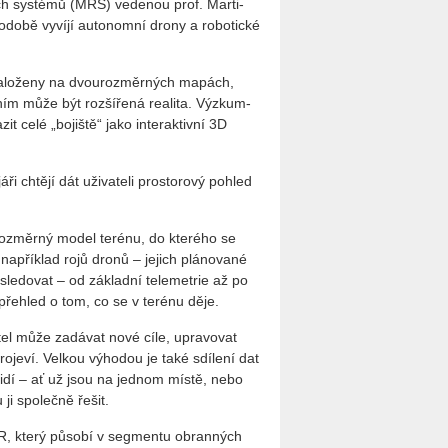
kých sys­té­mů (MRS) ve­de­nou prof. Mar­ti­
o­bě vy­ví­jí au­to­nomní drony a ro­bo­tic­ké
 za­lo­že­ny na dvou­roz­měr­ných ma­pách,
ím může být roz­ší­ře­ná re­a­li­ta. Vý­zkum­
 celé „bo­jiš­tě“ jako in­ter­ak­tiv­ní 3D
 chtě­jí dát uži­va­te­li pro­sto­ro­vý po­hled
­roz­měr­ný model te­ré­nu, do kte­ré­ho se
 na­pří­klad rojů dronů – je­jich plá­no­va­né
le­do­vat – od zá­klad­ní te­le­me­t­rie až po
í pře­hled o tom, co se v te­ré­nu děje.
i­tel může za­dá­vat nové cíle, upra­vo­vat
o­je­ví. Vel­kou vý­ho­dou je také sdí­le­ní dat
íce lidí – ať už jsou na jed­nom místě, nebo
 ji spo­leč­ně řešit.
nAR, který pů­so­bí v seg­men­tu obran­ných