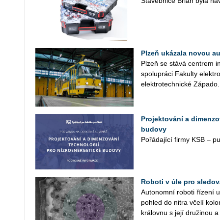
Sta­veb­ni­ce Brian byla na­vr
Plzeň ukázala novou a
Plzeň se stává cen­t­rem in
spo­lu­prá­ci Fa­kul­ty elek
elek­tro­tech­nic­ké Zá­pa­do.
Projektování a dimenzo
budovy
Po­řá­da­jí­cí firmy KSB – p
Roboti v úle pro sledo
Autonomní roboti řízení 
pohled do nitra včelí kol
královnu s její družinou a