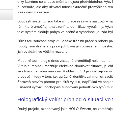
díky kte­ré­mu se si­tu­a­ce mění a nejsou před­ví­da­tel­né. Vý­
ní scé­ná­ře, ale aby uži­va­tel musel sku­teč­ně pře­mýš­let a re
v re­ál­ném na­sa­ze­ní.
Sou­čás­tí sys­té­mu jsou také si­mu­la­ce re­ál­ných ná­stro­jů – na
rů – které umožňují „na­le­ze­ní“ a iden­ti­fi­ka­ci vý­buš­ni­ny. Vý­
te­le: sys­tém sle­du­je pohyb ve scéně a vy­hod­no­cu­je, zda byly
Dů­le­ži­tou sou­čás­tí pro­jek­tu je také tré­nink práce s ro­bo­ty
ro­bo­ty jsou drahé a v praxi jich bývá jen ome­ze­né množ­ství. Vi
jich ovlá­dá­ní ve vět­ším roz­sa­hu.
Mo­der­ní tech­no­lo­gie dnes zá­sad­ně pro­mě­ňují nejen sa­mot­né 
Vir­tu­ál­ní re­a­li­ta umož­ňuje efek­tiv­ně si­mu­lo­vat si­tu­a­ce, je­
vě i fi­nanč­ně velmi ná­roč­ný. V ob­las­ti EOD je vidět její velký
pro­ce­sů – tedy v tom, jak správ­ně iden­ti­fi­ko­vat mu­ni­ci, zvo­lit 
Zá­ro­veň ote­ví­rá pro­stor pro širší vy­u­ži­tí, na­pří­klad ve spo
usnad­nit vý­cvik i po­cho­pe­ní fun­go­vá­ní jed­not­li­vých typů mu­n
Holografický velín: přehled o situaci v
Druhý pro­jekt, ozna­čo­va­ný jako HOLO­‑Swarm, se za­mě­řu­je na 