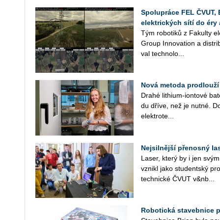
Spolupráce FEL ČVUT, 
elektrických sítí do é
Tým ro­bo­ti­ků z Fa­kul­ty 
Group In­no­vati­on a dis­tri
val tech­no­lo­...
Nová metoda prodlouží 
Drahé li­thi­um-ion­to­vé ba­
du dříve, než je nutné. Dok­
elek­tro­te...
Nejsilnější přenosný l
Laser, který by i jen svým 
vzni­kl jako stu­dent­ský pr
tech­nic­ké ČVUT v&nb...
Robotická stavebnice 