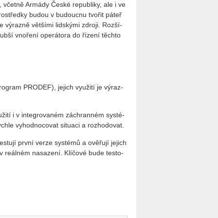
, včet­ně Ar­má­dy České re­pub­li­ky, ale i ve
 pro­střed­ky budou v bu­douc­nu tvo­řit páteř
je vý­raz­ně vět­ší­mi lid­ský­mi zdro­ji. Roz­ší­
ub­ší vno­ře­ní ope­rá­to­ra do ří­ze­ní těch­to
o­g­ram PRO­DEF), je­jich vy­u­ži­tí je vý­raz­
­ži­tí i v in­te­gro­va­ném zá­chran­ném sys­té­
h­le vy­hod­no­co­vat si­tu­a­ci a roz­ho­do­vat.
s­tu­jí první verze sys­té­mů a ově­řu­jí je­jich
v re­ál­ném na­sa­ze­ní. Klí­čo­vé bude tes­to­