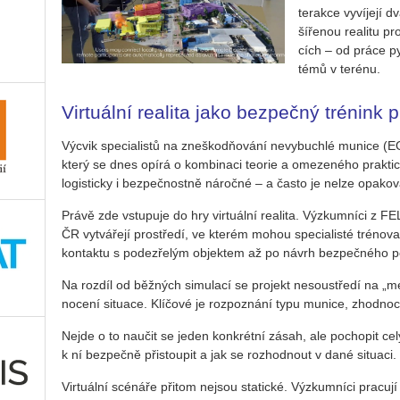
ter­ak­ce vy­ví­je­jí d
ší­ře­nou re­a­li­tu pr
cích – od práce py­r
té­mů v te­ré­nu.
Virtuální realita jako bezpečný trénink 
Vý­cvik spe­ci­a­lis­tů na zne­škodňování ne­vy­buch­lé mu­ni­ce (
který se dnes opírá o kom­bi­na­ci te­o­rie a ome­ze­né­ho prak­tic
lo­gis­tic­ky i bez­peč­nost­ně ná­roč­né – a často je nelze opa­ko­vat v
Právě zde vstu­pu­je do hry vir­tu­ál­ní re­a­li­ta. Vý­zkum­ní­ci z 
ČR vy­tvá­ře­jí pro­stře­dí, ve kte­rém mohou spe­ci­a­lis­té tré­no­v
kon­tak­tu s po­de­zře­lým ob­jek­tem až po návrh bez­peč­né­ho p
Na roz­díl od běž­ných si­mu­la­cí se pro­jekt ne­sou­stře­dí na „m
no­ce­ní si­tu­a­ce. Klí­čo­vé je roz­po­zná­ní typu mu­ni­ce, zhod­no
Nejde o to na­u­čit se jeden kon­krét­ní zásah, ale po­cho­pit celý p
k ní bez­peč­ně při­stou­pit a jak se roz­hod­nout v dané si­tu­a­ci.
Vir­tu­ál­ní scé­ná­ře při­tom nejsou sta­tic­ké. Vý­zkum­ní­ci pra­cu­j