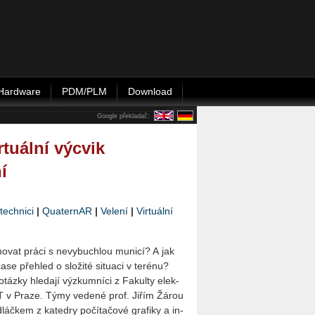
Hardware
PDM/PLM
Download
Google překladač:
tuální výcvik
í
technici
|
QuaternAR
|
Velení
|
Virtuální
no­vat práci s ne­vy­buchlou mu­ni­cí? A jak
ase pře­hled o slo­ži­té si­tu­a­ci v te­ré­nu?
táz­ky hle­da­jí vý­zkum­ní­ci z Fa­kul­ty elek­
UT v Praze. Týmy ve­de­né prof. Jiřím Žárou
áč­kem z ka­ted­ry po­čí­ta­čo­vé gra­fi­ky a in­