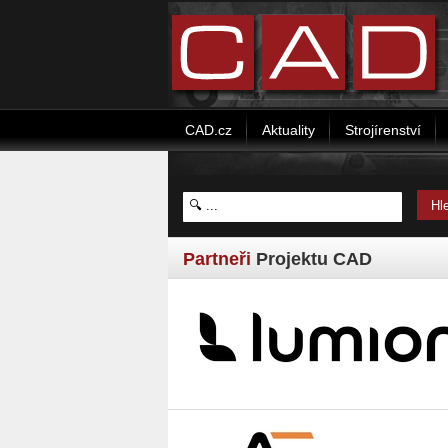
CAD.cz
Aktuality
Strojírenství
Partneři
Projektu CAD