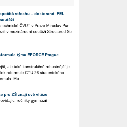
dopočítá střechu – doktorandi FEL
soutěži
­tro­tech­nic­ké ČVUT v Praze Mi­roslav Pur­
zi­li v me­zi­ná­rod­ní sou­tě­ži Structu­red Se­
oformule týmu EFORCE Prague
j­ší, ale také kon­strukč­ně ro­bust­něj­ší je
ek­tro­for­mu­le CTU.26 stu­dent­ské­ho
­mu­la. Mo...
 pro ZŠ znají své vítěze
í­da­jí­cí roč­ní­ky gym­ná­zií