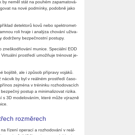
cvik by neměl stát na pou­hém za­pa­ma­to­vá­
­a­go­vat na nové pod­mín­ky, po­dob­ně jako
­pří­klad de­tek­to­rů kovů nebo spek­tro­me­t­
znam­nou roli hraje i ana­lý­za cho­vá­ní uži­va­
 do­dr­že­ny bez­peč­nost­ní po­stu­py.
 pro zne­škodňování mu­ni­ce. Spe­ci­ál­ní EOD
r­tu­ál­ní pro­stře­dí umožňuje tré­no­vat je­
bo­jiš­tě, ale i způ­sob pří­pra­vy vo­já­ků.
jichž ná­cvik by byl v re­ál­ném pro­stře­dí ča­so­
 pří­nos zejmé­na v tré­nin­ku roz­ho­do­va­cích
bez­peč­ný po­stup a mi­ni­ma­li­zo­vat ri­zi­ka.
­je­ní s 3D mo­de­lo­vá­ním, které může vý­raz­ně
i­ce.
e třech rozměrech
ří­ze­ní ope­ra­cí a roz­ho­do­vá­ní v re­ál­