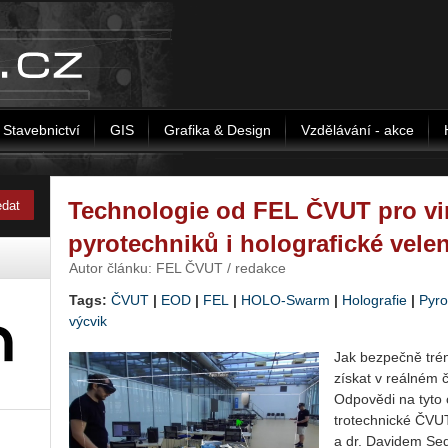
Stavebnictví
GIS
Grafika & Design
Vzdělávání - akce
Technologie od FEL ČVUT pro vir
pyrotechniků i holografické velen
Autor článku: FEL ČVUT / redakce
Tags:
ČVUT
|
EOD
|
FEL
|
HOLO-Swarm
|
Holografie
|
Pyro
výcvik
Jak bez­peč­ně tré­
zís­kat v re­ál­ném č
Od­po­vě­di na tyto o
tro­tech­nic­ké ČV
a dr. Da­vi­dem Sed­l