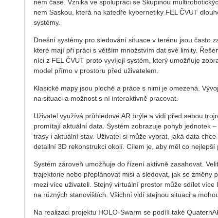
ném čase. Vzni­ká ve spo­lu­prá­ci se Sku­pi­nou mul­ti­ro­bo­tic­
nem Sas­kou, která na ka­tedře ky­ber­ne­ti­ky FEL ČVUT dlou­ho­d
sys­témy.
Dneš­ní sys­témy pro sle­do­vá­ní si­tu­a­ce v te­ré­nu jsou často
které mají při práci s vět­ším množ­stvím dat své li­mi­ty. Ře­še­n
ní­ci z FEL ČVUT proto vy­ví­je­jí sys­tém, který umožňuje zob­ra­zit
model přímo v pro­sto­ru před uži­va­te­lem.
Kla­sic­ké mapy jsou plo­ché a práce s nimi je ome­ze­ná. Vý­vo­já­ři
na si­tu­a­ci a mož­nost s ní in­ter­ak­tiv­ně pra­co­vat.
Uži­va­tel vy­u­ží­vá prů­hle­do­vé AR brýle a vidí před sebou troj
pro­mí­ta­jí ak­tu­ál­ní data. Sys­tém zob­ra­zu­je pohyb jed­no­tek –
trasy i ak­tu­ál­ní stav. Uži­va­tel si může vy­brat, jaká data chce s
de­tail­ní 3D re­kon­struk­ci okolí. Cílem je, aby měl co nej­lep­š
Sys­tém zá­ro­veň umož­ňuje do ří­ze­ní ak­tiv­ně za­sa­ho­vat. Ve­l
tra­jek­to­rie nebo pře­plá­no­vat misi a sle­do­vat, jak se změny pr
mezi více uži­va­te­li. Stej­ný vir­tu­ál­ní pro­stor může sdí­let v
na růz­ných sta­no­viš­tích. Všich­ni vidí stej­nou si­tu­a­ci a mohou
Na re­a­li­za­ci pro­jek­tu HOLO­‑Swarm se po­dí­lí také Qua­ter­