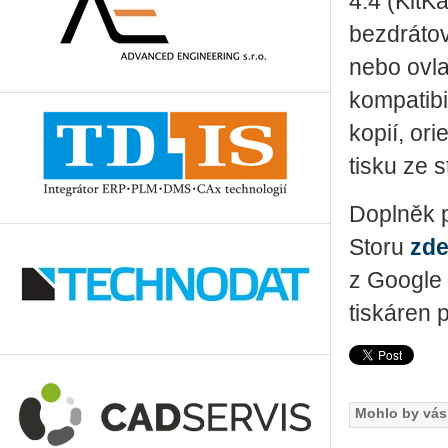
4.4 (KitKa
bezdrátov
nebo ovla
kompatibi
kopií, or
tisku ze s
Doplněk p
Storu
zd
z Google 
tiskáren 
Mohlo by vás 