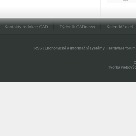
Kontakty redakce CAD
Týdeník CADnews
Kalendář akcí
|
RSS
|
Ekonomické a informační systémy
|
Hardware forum
Tvorba webovýc