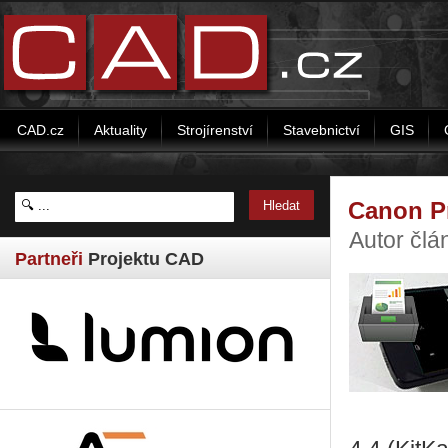
CAD.cz
Aktuality
Strojírenství
Stavebnictví
GIS
Canon Pr
Autor čl
Partneři
Projektu CAD