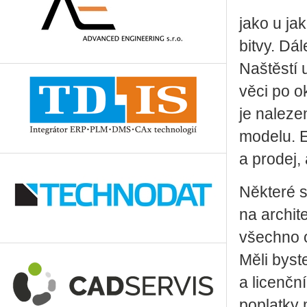
jako u ja
bitvy. Dá
Naštěstí 
věci po 
je naleze
modelu. E
a prodej,
Některé s
na archit
všechno 
Měli byst
a licenční
poplatky 