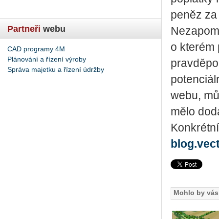
peněz za 
Partneři
webu
Nezapomeň
o kterém 
CAD programy 4M
Plánování a řízení výroby
pravděpo
Správa majetku a řízení údržby
potenciál
webu, mů
mělo doda
Konkrétní
blog.vec
Mohlo by vás 