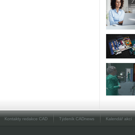
Kontakty redakce CAD
Týdeník CADnews
Kalendář akcí