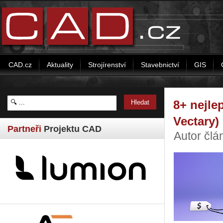
CAD.cz
Aktuality
Strojírenství
Stavebnictví
GIS
8+ nejle
Vectary)
Partneři
Projektu CAD
Autor člá