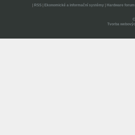
|
RSS
|
Ekonomické a informační systémy
|
Hardware forum
Tvorba webovýc