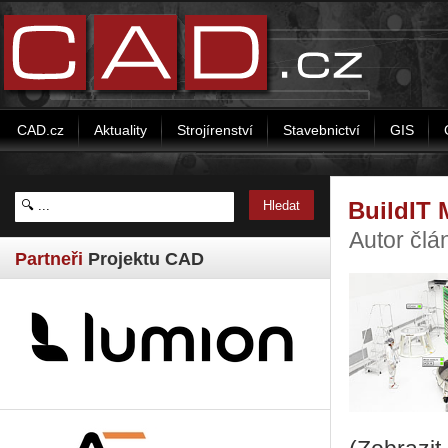
CAD.cz
Aktuality
Strojírenství
Stavebnictví
GIS
BuildIT 
Autor člá
Partneři
Projektu CAD