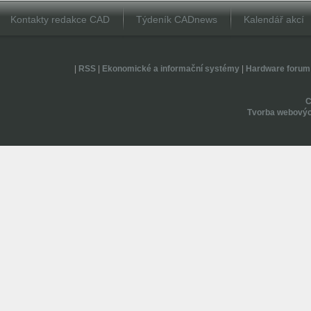
Kontakty redakce CAD
Týdeník CADnews
Kalendář akcí
|
RSS
|
Ekonomické a informační systémy
|
Hardware forum
Tvorba webovýc