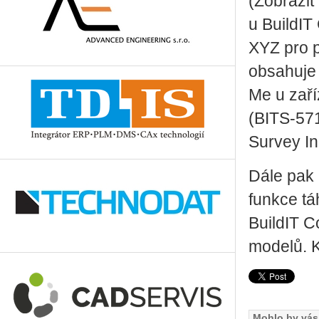
(Zobrazit
u BuildIT
XYZ pro 
obsahuje 
Me u zaří
(BITS-571
Survey In
Dále pak 
funkce tá
BuildIT C
modelů. 
Mohlo by vás 