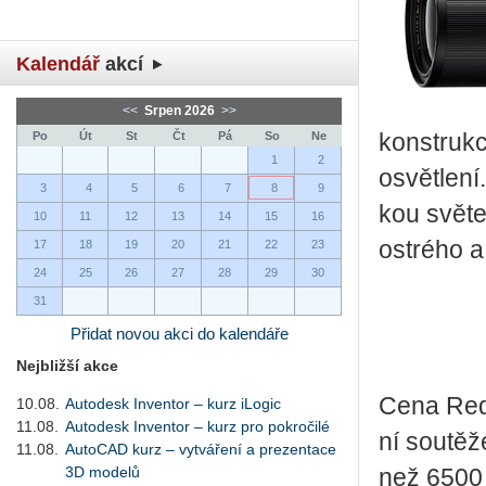
Kalendář
akcí
<<
Srpen 2026
>>
Po
Út
St
Čt
Pá
So
Ne
kon­struk­c
1
2
osvět­le­ní
3
4
5
6
7
8
9
kou svě­te
10
11
12
13
14
15
16
os­t­ré­ho 
17
18
19
20
21
22
23
24
25
26
27
28
29
30
31
Přidat novou akci do kalendáře
Nejbližší akce
Cena Red 
10.08.
Autodesk Inventor – kurz iLogic
11.08.
Autodesk Inventor – kurz pro pokročilé
ní sou­tě­ž
11.08.
AutoCAD kurz – vytváření a prezentace
3D modelů
než 6500 