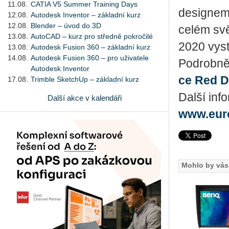
11.08.
CATIA V5 Summer Training Days
de­signem
12.08.
Autodesk Inventor – základní kurz
12.08.
Blender – úvod do 3D
celém svě
13.08.
AutoCAD – kurz pro středně pokročilé
2020 vy­st
13.08.
Autodesk Fusion 360 – základní kurz
14.08.
Autodesk Fusion 360 – pro uživatele
Po­drob­něj
Autodesk Inventor
ce Red D
17.08.
Trimble SketchUp – základní kurz
Další in­f
Další akce v kalendáři
www.eur
Mohlo by vás 