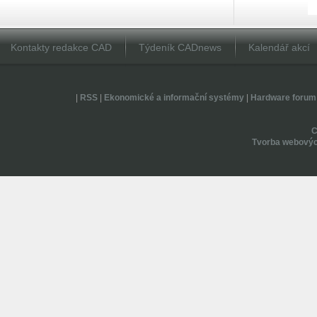
Kontakty redakce CAD
Týdeník CADnews
Kalendář akcí
|
RSS
|
Ekonomické a informační systémy
|
Hardware forum
Tvorba webovýc