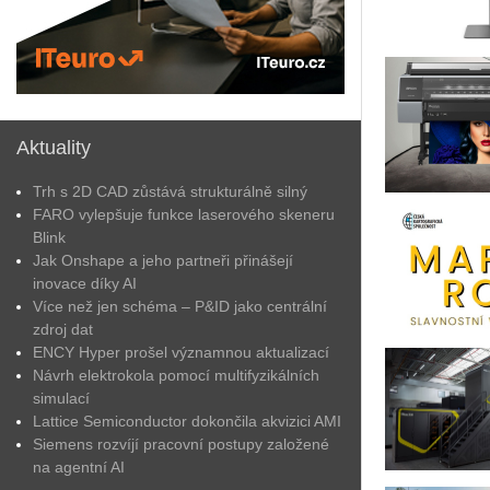
Aktuality
Trh s 2D CAD zůstává strukturálně silný
FARO vylepšuje funkce laserového skeneru
Blink
Jak Onshape a jeho partneři přinášejí
inovace díky AI
Více než jen schéma – P&ID jako centrální
zdroj dat
ENCY Hyper prošel významnou aktualizací
Návrh elektrokola pomocí multifyzikálních
simulací
Lattice Semiconductor dokončila akvizici AMI
Siemens rozvíjí pracovní postupy založené
na agentní AI