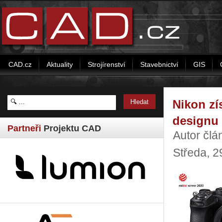
CAD.cz
Aktuality
Strojírenství
Stavebnictví
GIS
Nikon zí
designu
Partneři
Projektu CAD
Autor člá
Středa, 