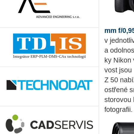
mm f/0,9
v jed­not­l
a odol­nos
ky Nikon v
vost jsou
Z 50 na­bí­z
ostře­né s
sto­ro­vou 
fo­to­gra­fii.