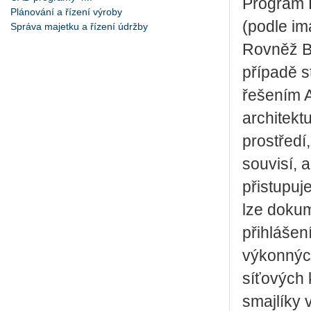
Program 
Plánování a řízení výroby
(podle im
Správa majetku a řízení údržby
Rovněž Bl
případě s
řešením A
architekt
prostředí
souvisí, 
přistupuj
lze dokum
přihlášen
výkonných
síťových 
smajlíky 