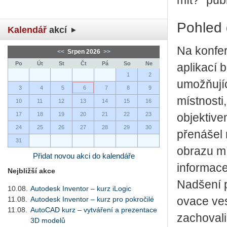
mít?" pu
Pohled 
Kalendář
akcí
Na konfer
<<
Srpen 2026
>>
Po
Út
St
Čt
Pá
So
Ne
aplikací 
1
2
umožňujíc
3
4
5
6
7
8
9
místnosti
10
11
12
13
14
15
16
17
18
19
20
21
22
23
objektive
24
25
26
27
28
29
30
přenášel 
31
obrazu mí
Přidat novou akci do kalendáře
informace
Nejbližší akce
Nadšení p
10.08.
Autodesk Inventor – kurz iLogic
11.08.
Autodesk Inventor – kurz pro pokročilé
ovace ves
11.08.
AutoCAD kurz – vytváření a prezentace
zachovali
3D modelů