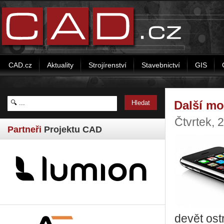
CAD.cz
Aktuality
Strojírenství
Stavebnictví
GIS
Další mo
Čtvrtek, 
Partneři
Projektu CAD
devět ost