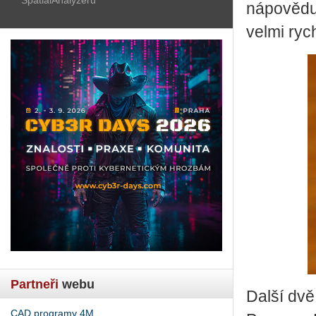
nápovědu.
velmi ryc
Partneři
webu
Další dvě
CAD programy 4M