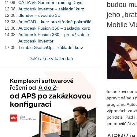
11.08.
CATIA V5 Summer Training Days
budou mus
12.08.
Autodesk Inventor – základní kurz
jeho „bra
12.08.
Blender – úvod do 3D
13.08.
AutoCAD – kurz pro středně pokročilé
Mobile Vi
13.08.
Autodesk Fusion 360 – základní kurz
14.08.
Autodesk Fusion 360 – pro uživatele
Autodesk Inventor
17.08.
Trimble SketchUp – základní kurz
Další akce v kalendáři
technikovi nem
spravit náladu 
programu Autode
výpravách za zá
pořídit si iPad 
jen movitější z
AIPMV je 