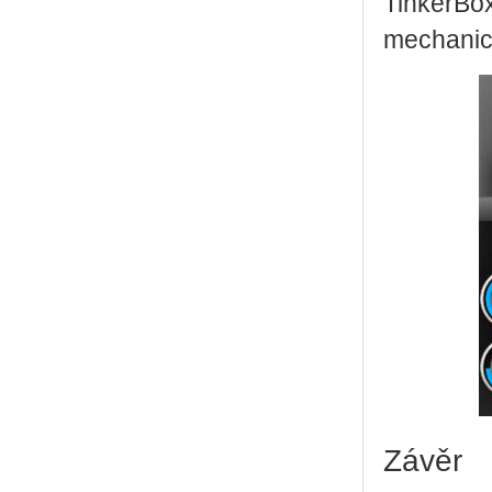
TinkerBox
mechanick
Závěr