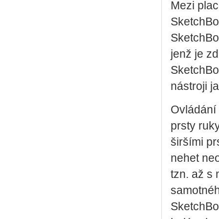
Mezi plac
SketchBoo
SketchBoo
jenž je z
SketchBoo
nástroji 
Ovládání 
prsty ruk
širšími pr
nehet neo
tzn. až s
samotného
SketchBoo