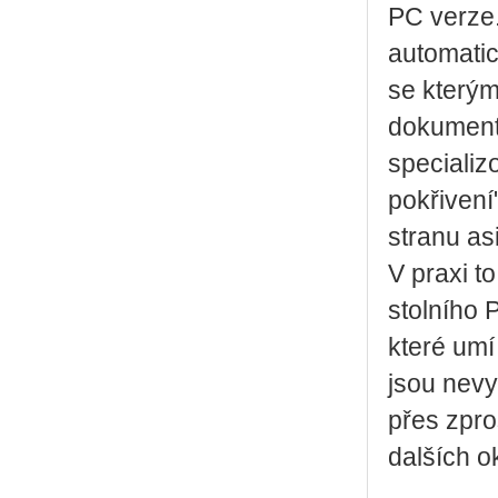
PC verze
automati
se kterým
dokument
specializ
pokřivení
stranu asi
V praxi t
stolního 
které umí
jsou nevy
přes zpro
dalších o