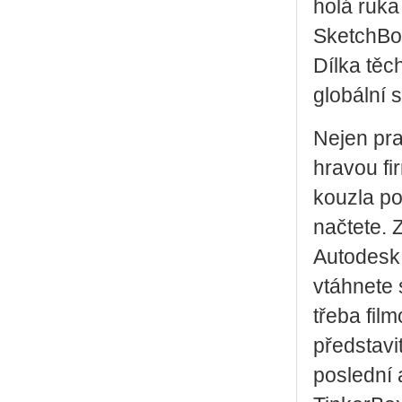
holá ruka 
SketchBoo
Dílka těch
globální sí
Nejen pra
hravou fi
kouzla po
načtete. 
Autodesk
vtáhnete 
třeba fil
představi
poslední 