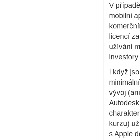
V případě
mobilní a
komerčním
licencí za
užívání m
investory
I když js
minimální
vývoj (an
Autodesk
charakte
kurzu) uži
s Apple d