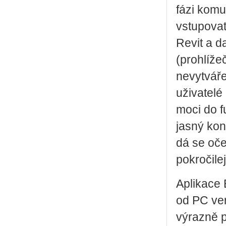
fázi komu
vstupovat
Revit a d
(prohlíže
nevytváře
uživatelé
moci do f
jasný kon
dá se oče
pokročilej
Aplikace 
od PC ver
výrazně p