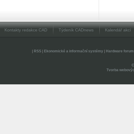
Kontakty redakce CAD
Týdeník CADnews
Kalendář akcí
|
RSS
|
Ekonomické a informační systémy
|
Hardware forum
Tvorba webovýc