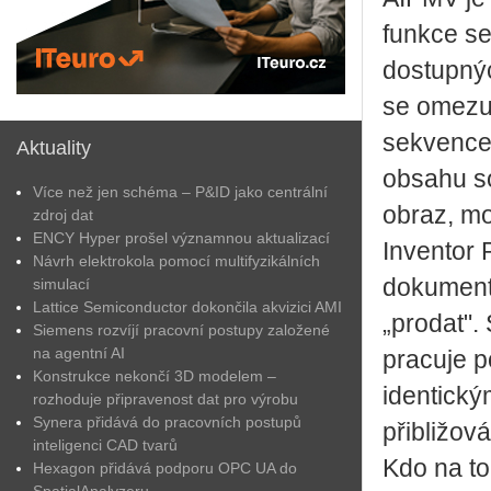
funkce se
dostupnýc
se omezuj
sekvencem
Aktuality
obsahu so
Více než jen schéma – P&ID jako centrální
obraz, mo
zdroj dat
ENCY Hyper prošel významnou aktualizací
Inventor 
Návrh elektrokola pomocí multifyzikálních
dokument
simulací
Lattice Semiconductor dokončila akvizici AMI
„prodat".
Siemens rozvíjí pracovní postupy založené
na agentní AI
pracuje p
Konstrukce nekončí 3D modelem –
identick
rozhoduje připravenost dat pro výrobu
Synera přidává do pracovních postupů
přibližov
inteligenci CAD tvarů
Kdo na to
Hexagon přidává podporu OPC UA do
SpatialAnalyzeru