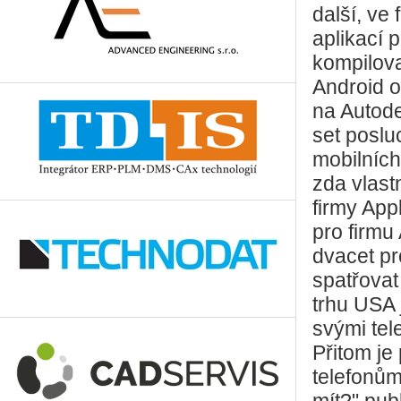
další, ve
aplikací 
kompilova
Android 
na Autode
set poslu
mobilních
zda vlast
firmy App
pro firmu
dvacet p
spatřovat
trhu USA 
svými tel
Přitom je
telefonům