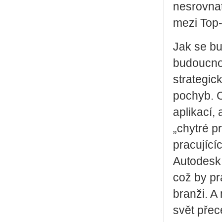
nesrovnat
mezi Top-
Jak se bu
budoucnos
strategic
pochyb. C
aplikací,
„chytré p
pracující
Autodesk 
což by p
branži. A
svět přec