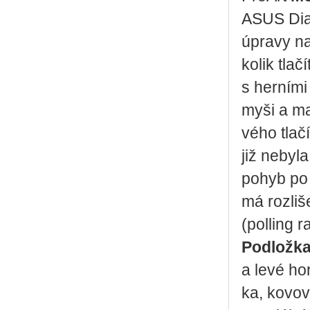
ASUS Dial
úpra­vy na
ko­lik tla­č
s her­ní­mi 
myši a mají
vé­ho tla­č
již ne­by­
pohyb po j
má roz­li­š
(pol­ling 
Pod­lož­
a levé hor
ka, ko­vo­