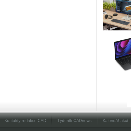
Kontakty redakce CAD
Týdeník CADnews
Kalendář akcí