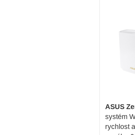
ASUS Ze­
sys­tém Wi
rych­lost