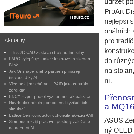
udr­žet po­
Pro­Art Di
nej­lep­ší 
o­nál­ních 
Aktuality
pro tra­dič
kon­struk­
Trh s 2D CAD zůstává strukturálně silný
FARO vylepšuje funkce laserového skeneru
do růz­ných
Blink
na sto­jan,
Jak Onshape a jeho partneři přinášejí
inovace díky AI
ní.
Více než jen schéma – P&ID jako centrální
zdroj dat
Pře­nos
ENCY Hyper prošel významnou aktualizací
Návrh elektrokola pomocí multifyzikálních
a MQ1
simulací
Lattice Semiconductor dokončila akvizici AMI
ASUS ZenS
Siemens rozvíjí pracovní postupy založené
na agentní AI
ný OLED mo