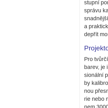
stup­ní po
sprá­vu ka­b
snad­něj­ší
a prak­tic
de­přít mo­
Pro­jek­t
Pro tvůr­čí 
barev, je i
si­o­nál­ní 
by ka­lib­r
nou přes­n
rie nebo 
nem 3000 A