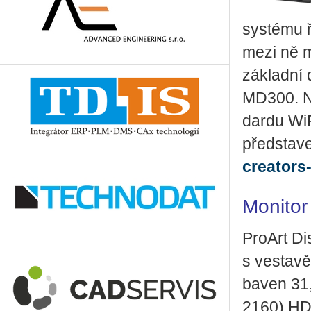
sys­té­mu ř
mezi ně mo­
zá­klad­ní
MD300. Ne­
dar­du Wi
před­sta­v
creators-
Mo­ni­t
Pro­Art D
s ve­sta­vě
ba­ven 31
2160) HDR