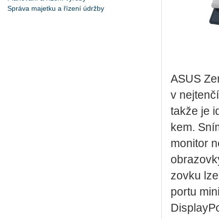
Správa majetku a řízení údržby
ASUS ZenS
v nej­ten
takže je id
kem. Sní­ma
mo­ni­tor 
ob­ra­zov­
zov­ku lze 
portu min
Dis­pla­y­P