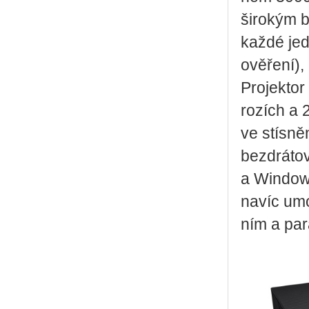
ši­ro­kým
každé jed­n
ově­ře­ní),
Pro­jek­tor
ro­zích a 
ve stís­ně­
bez­drá­to­
a Win­dows
navíc umož
ním a pa­r