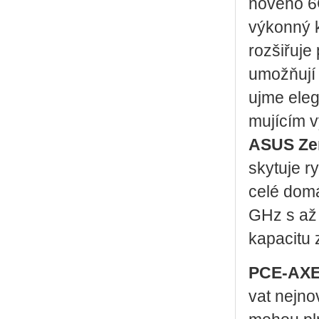
no­vé­ho 
vý­kon­ný
roz­ši­řu­
umožňují s
ujme ele­g
mu­jí­cím 
ASUS Ze­
sky­tu­je 
celé do­má
GHz s až 
ka­pa­ci­tu z
PCE-AX
vat nej­no­