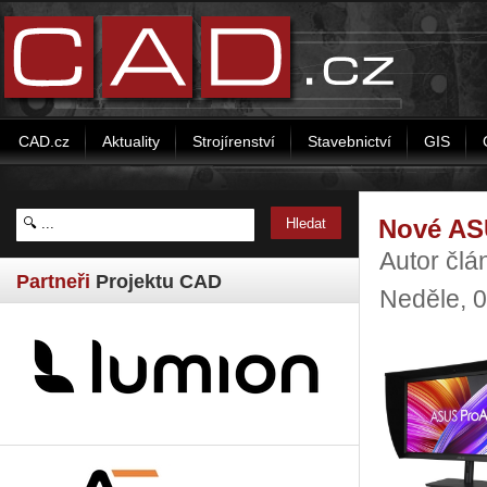
CAD.cz
Aktuality
Strojírenství
Stavebnictví
GIS
Nové ASU
Autor čl
Partneři
Projektu CAD
Neděle, 0