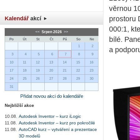
věr­nou 10
pro­sto­r
Kalendář
akcí
000:1, kter
<<
Srpen 2026
>>
bílé. Pane
Po
Út
St
Čt
Pá
So
Ne
1
2
a pod­po­ru
3
4
5
6
7
8
9
10
11
12
13
14
15
16
17
18
19
20
21
22
23
24
25
26
27
28
29
30
31
Přidat novou akci do kalendáře
Nejbližší akce
10.08.
Autodesk Inventor – kurz iLogic
11.08.
Autodesk Inventor – kurz pro pokročilé
11.08.
AutoCAD kurz – vytváření a prezentace
3D modelů