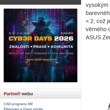
vy­so­kým
ba­rev­né
< 2, což j
věr­né­ho 
ASUS Ze
Partneři
webu
CAD programy 4M
Plánování a řízení výroby