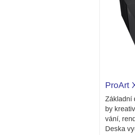
Pro­Art 
Zá­klad­ní
by kre­a­ti
vá­ní, ren­
Deska vy­u