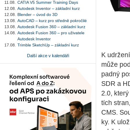
11.08.
CATIA V5 Summer Training Days
12.08.
Autodesk Inventor – základní kurz
12.08.
Blender – úvod do 3D
13.08.
AutoCAD – kurz pro středně pokročilé
13.08.
Autodesk Fusion 360 – základní kurz
14.08.
Autodesk Fusion 360 – pro uživatele
Autodesk Inventor
17.08.
Trimble SketchUp – základní kurz
K udr­že­ní
Další akce v kalendáři
může podle 
pad­ný posu
SDR a HDR 
2.0, který 
tích stran
CMS. Sou­čás
ky. K ulo­ž