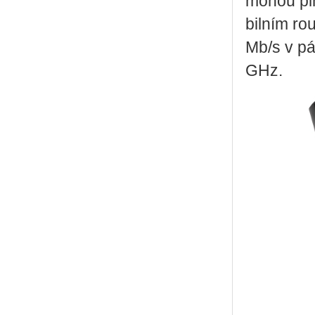
mohou pln
bil­ním ro
Mb/s v p
GHz.