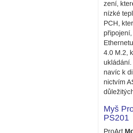
ze­ní, kter
nízké tep­
PCH, který
při­po­je­
Ether­ne­t
4.0 M.2, k
uklá­dá­ní. 
navíc k di
nic­tvím A
dů­le­ži­týc
Myš Pro
PS201
Pro­Art
Mo