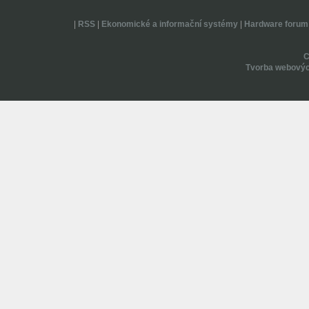
|
RSS
|
Ekonomické a informační systémy
|
Hardware forum
Tvorba webovýc