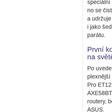
spe­ci­ál­
no se čistí
a udr­žu­j
i jako šedá
pa­rá­tu.
První ko
na svět
Po uve­de­
plex­něj­š
Pro ET12 
AXE58BT W
rou­te­ry, 
ASUS.