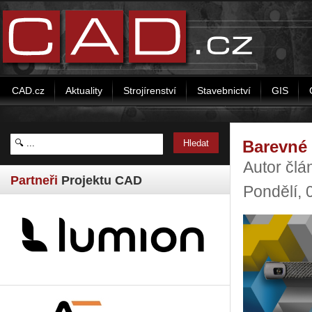
CAD.cz
Aktuality
Strojírenství
Stavebnictví
GIS
Barevné 
Autor čl
Partneři
Projektu CAD
Pondělí, 