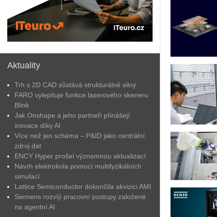
Aktuality
Trh s 2D CAD zůstává strukturálně silný
FARO vylepšuje funkce laserového skeneru
Blink
Jak Onshape a jeho partneři přinášejí
inovace díky AI
Více než jen schéma – P&ID jako centrální
zdroj dat
ENCY Hyper prošel významnou aktualizací
Návrh elektrokola pomocí multifyzikálních
simulací
Lattice Semiconductor dokončila akvizici AMI
Siemens rozvíjí pracovní postupy založené
na agentní AI