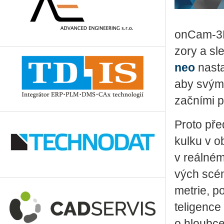
on­Cam-3D 
zo­ry a sle
neo
na­sta
aby svým zá
zač­ní­mi pr
Proto před
kulku v ob­
v re­ál­né
vých scén 
me­t­rie, 
te­li­gen­c
o hloub­ce