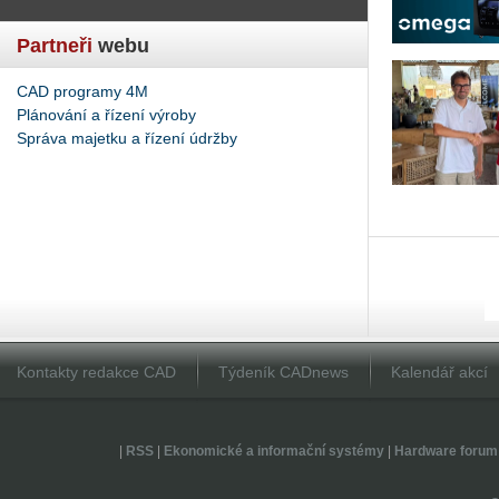
Partneři
webu
CAD programy 4M
Plánování a řízení výroby
Správa majetku a řízení údržby
Kontakty redakce CAD
Týdeník CADnews
Kalendář akcí
|
RSS
|
Ekonomické a informační systémy
|
Hardware forum