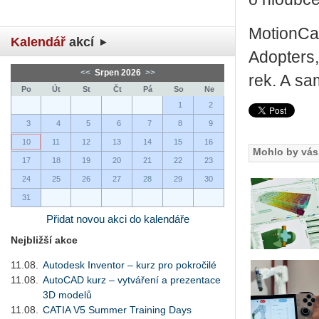
Mo­ti­on­C
Kalendář
akcí
Ado­pters,
<<
Srpen 2026
>>
rek. A sa­
Po
Út
St
Čt
Pá
So
Ne
1
2
3
4
5
6
7
8
9
10
11
12
13
14
15
16
Mohlo by vás 
17
18
19
20
21
22
23
24
25
26
27
28
29
30
31
Přidat novou akci do kalendáře
Nejbližší akce
11.08.
Autodesk Inventor – kurz pro pokročilé
11.08.
AutoCAD kurz – vytváření a prezentace
3D modelů
11.08.
CATIA V5 Summer Training Days