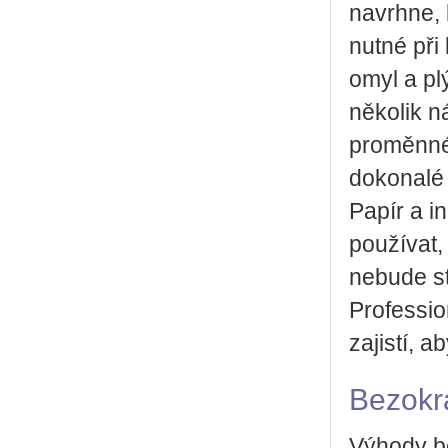
navrhne, 
nutné př
omyl a pl
několik n
proměnné.
dokonalé 
Papír a i
používat, 
nebude st
Professio
zajistí, 
Bezokra
Výhody be