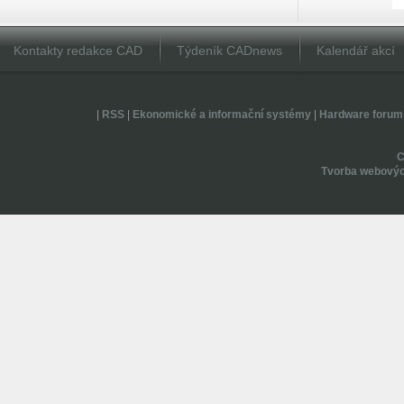
Kontakty redakce CAD
Týdeník CADnews
Kalendář akcí
|
RSS
|
Ekonomické a informační systémy
|
Hardware forum
Tvorba webovýc