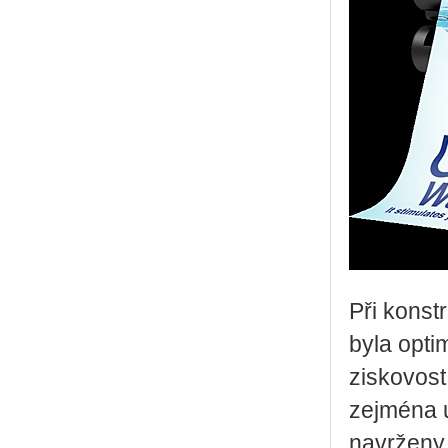
Při kons
byla opti
ziskovost
zejména 
navrženy 