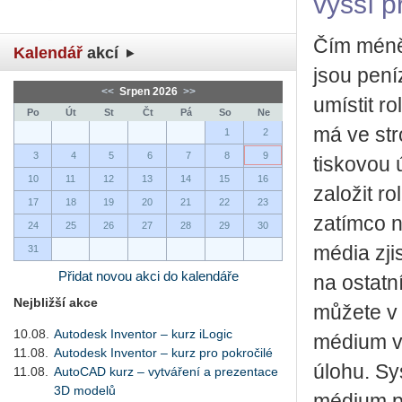
vyšší p
Čím méně 
Kalendář
akcí
jsou pení
<<
Srpen 2026
>>
umístit ro
Po
Út
St
Čt
Pá
So
Ne
má ve str
1
2
3
4
5
6
7
8
9
tiskovou
10
11
12
13
14
15
16
založit r
17
18
19
20
21
22
23
zatímco 
24
25
26
27
28
29
30
média zji
31
Přidat novou akci do kalendáře
na ostatn
Nejbližší akce
můžete v 
10.08.
Autodesk Inventor – kurz iLogic
médium v 
11.08.
Autodesk Inventor – kurz pro pokročilé
úlohu. Sy
11.08.
AutoCAD kurz – vytváření a prezentace
3D modelů
médium p