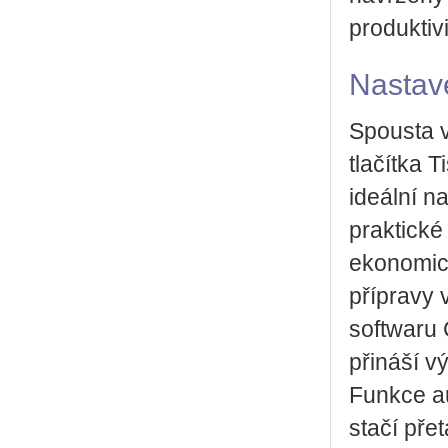
produktiv
Nastave
Spousta v
tlačítka T
ideální n
praktické
ekonomic
přípravy
softwaru 
přináší v
Funkce a
stačí pře