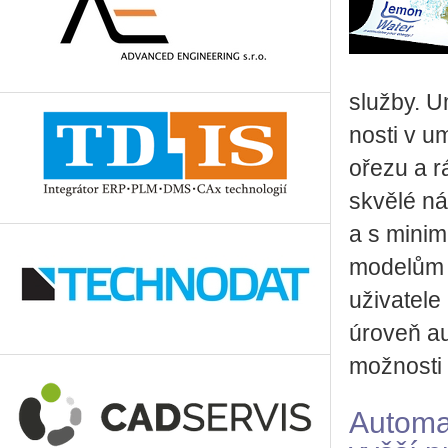
služby. U
nosti v u
ořezu a 
skvělé náp
a s minim
modelům t
uživatele
úroveň au
možnosti 
Automa