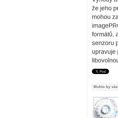
že jeho 
mohou zab
imagePRO
formátů, 
senzoru p
upravuje 
libovolnou
Mohlo by vás 