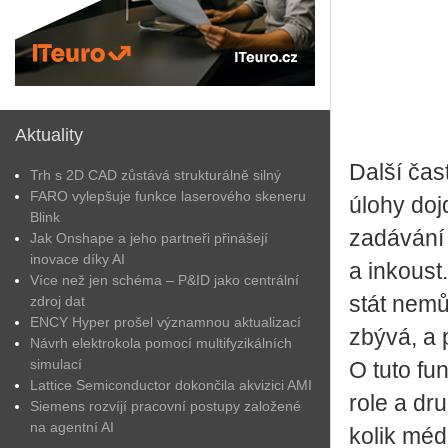
Aktuality
Další čas
Trh s 2D CAD zůstává strukturálně silný
FARO vylepšuje funkce laserového skeneru
úlohy doj
Blink
zadávání 
Jak Onshape a jeho partneři přinášejí
inovace díky AI
a inkous
Více než jen schéma – P&ID jako centrální
stát nemů
zdroj dat
ENCY Hyper prošel významnou aktualizací
zbývá, a 
Návrh elektrokola pomocí multifyzikálních
simulací
O tuto fu
Lattice Semiconductor dokončila akvizici AMI
role a dru
Siemens rozvíjí pracovní postupy založené
na agentní AI
kolik méd