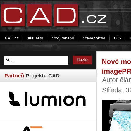
CAD.cz
Aktuality
Strojírenství
Stavebnictví
GIS
Nové mod
imageP
Partneři
Projektu CAD
Autor čl
Středa, 0