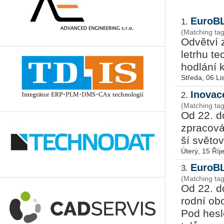
EuroBL
1.
(Matching ta
Od­vět­ví 
letr­hu t
hod­lá­ní 
Středa, 06 L
Inovac
2.
(Matching ta
Od 22. do
zpra­co­vá
ší svě­to­v
Úterý, 15 Říj
EuroBL
3.
(Matching ta
Od 22. do
rod­ní ob
Pod hes­le