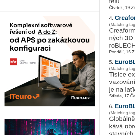
te­lů ...
Čtvrtek, 19 Z
Creafo
4.
(Matching ta
Crea­form,
ných 3D m
roB­LECH 
Pondělí, 16 Z
EuroBL
5.
(Matching ta
Ti­sí­ce e
va­zo­vá­n
je na laťku
Středa, 17 Č
EuroBL
6.
(Matching ta
Glo­bál­ně
ká­vá ob­r
stav­ních