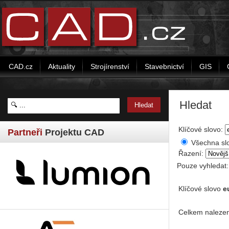
CAD.cz
Aktuality
Strojírenství
Stavebnictví
GIS
Hledat
Klíčové slovo:
Partneři
Projektu CAD
Všechna sl
Řazení:
Pouze vyhledat
Klíčové slovo
e
Celkem nalezen