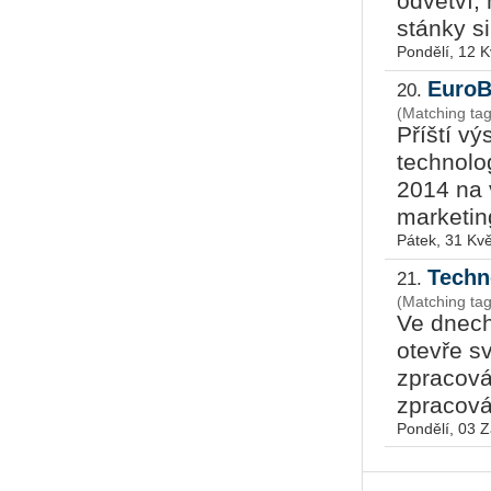
odvětví,
stánky si
Pondělí, 12 
EuroB
20.
(Matching ta
Příští v
technolo
2014 na 
marketi
Pátek, 31 Kv
Techn
21.
(Matching ta
Ve dnech
otevře s
zpracová
zpracová
Pondělí, 03 Z