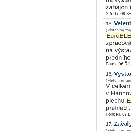
na výsta
zahájením
Středa, 09 K
Velet
15.
(Matching ta
EuroBL
zpracová
na výsta
předního 
Pátek, 06 Říj
Výsta
16.
(Matching ta
V celkem 
v Hannov
plechu
E
přehled .
Pondělí, 07 L
Začal
17.
(Matching ta