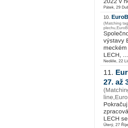
2022 v ně­
Pátek, 29 Du
EuroB
10.
(Matching tag
plechu,EuroB
Spo­leč­no
vý­sta­vy
mec­kém H
LECH, ...
Neděle, 22 L
Eur
11.
27. až 
(Matching
line,Eur
Po­kra­ču­j
zpra­co­vá
LECH se k
Úterý, 27 Říj