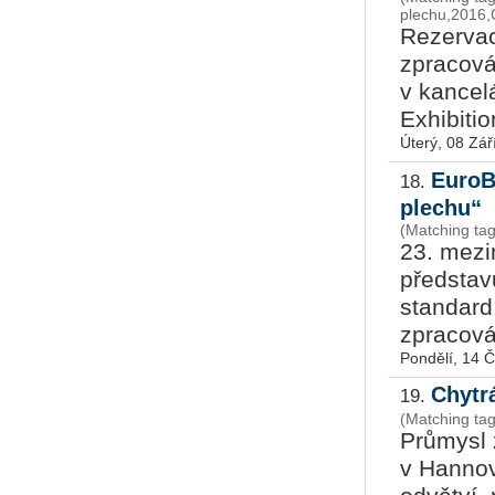
plechu,2016,
Rezervac
zpracová
v kancel
Exhibiti
Úterý, 08 Zář
EuroB
18.
plechu“
(Matching ta
23. mezi
představ
standard,
zpracován
Pondělí, 14 
Chytr
19.
(Matching ta
Průmysl 
v Hannov