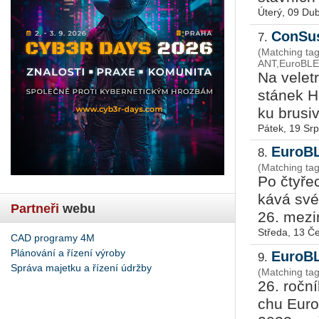
Úterý, 09 Du
ConSus
7.
(Matching ta
ANT,EuroBLE
Na ve­let
stá­nek H
ku bru­si­
Pátek, 19 Sr
EuroBL
8.
(Matching ta
Po čtyřech
ká­vá své
Partneři
webu
26. me­zi­n
Středa, 13 Č
CAD programy 4M
Plánování a řízení výroby
EuroBL
9.
Správa majetku a řízení údržby
(Matching ta
26. roč­ní
chu Eu­ro