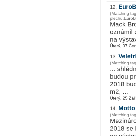
EuroB
12.
(Matching tag
plechu,EuroB
Mack Bro­o
ozná­mil o
na vý­sta­
Úterý, 07 Če
Velet
13.
(Matching ta
... shléd
budou pr
2018 bud
m2, ...
Úterý, 25 Zář
Motto
14.
(Matching ta
Mezináro
2018 se 