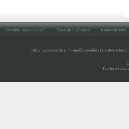
Kontakty redakce CAD
Týdeník CADnews
Kalendář akcí
|
RSS
|
Ekonomické a informační systémy
|
Hardware forum
Tvorba webovýc