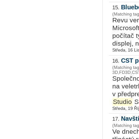
Blueb
15.
(Matching tag
Revu ver
Microsof
počítač 
displej, n
Středa, 16 L
CST p
16.
(Matching ta
3D,FD3D,CST,
Společno
na vele
v předpr
Studio
Su
Středa, 19 Ří
Navšt
17.
(Matching tag
Ve dnech