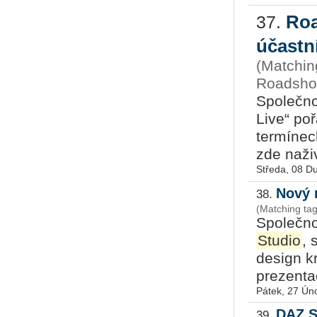
Roa
37.
účast
(Matchin
Roadshow
Společn
Live“ po
termínec
zde naži
Středa, 08 D
Nový 
38.
(Matching tag
Společno
Studio
, 
design k
prezentac
Pátek, 27 Ún
DAZ S
39.