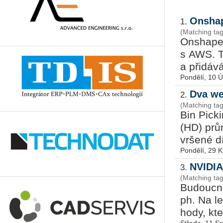
Onshap
1.
(Matching ta
On­sha­pe
s AWS. Tat
a při­dá­v
Pondělí, 10 
Dva we
2.
(Matching tag
Bin Pic­ki
(HD) prů­m
vr­še­né 
Pondělí, 29 
NVIDIA
3.
(Matching ta
Bu­douc­nos
ph. Na le­
ho­dy, kte