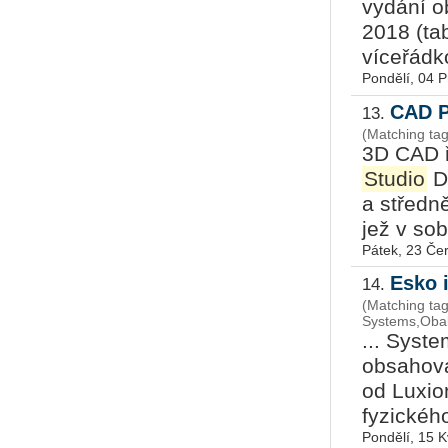
vydání o
2018 (tab
víceřádko
Pondělí, 04 
CAD P
13.
(Matching ta
3D CAD ř
Studio
De
a středn
jež v sob
Pátek, 23 Če
Esko 
14.
(Matching ta
Systems,Obal
... Syst
obsahova
od Luxio
fyzického
Pondělí, 15 