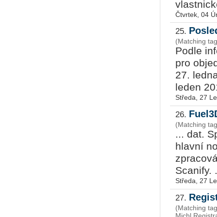
vlastnick
Čtvrtek, 04 
Posle
25.
(Matching ta
Podle in
pro obje
27. ledn
leden 20
Středa, 27 L
Fuel3
26.
(Matching tag
... dat.
hlavní n
zpracová
Scanify. .
Středa, 27 L
Regis
27.
(Matching ta
Michl,Registr