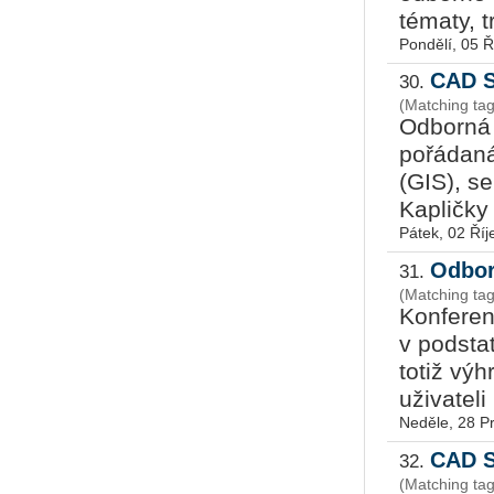
tématy, t
Pondělí, 05 Ř
CAD S
30.
(Matching ta
Odborná
pořádaná
(GIS), se
Kapličky 
Pátek, 02 Říj
Odbor
31.
(Matching ta
Konfere
v podsta
totiž vý
uživatel
Neděle, 28 P
CAD S
32.
(Matching ta