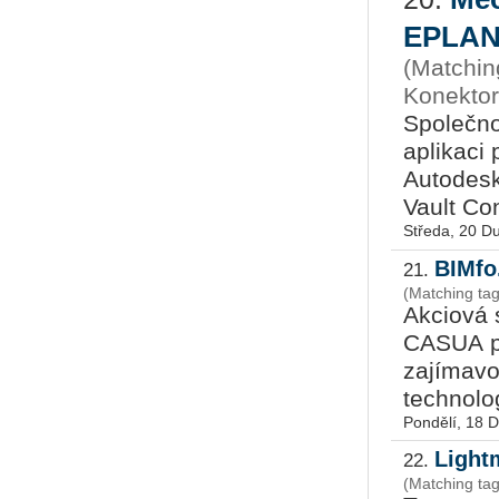
EPLAN 
(Matchin
Konektor
Společn
aplikaci
Autodesk
Vault Con
Středa, 20 D
BIMfo
21.
(Matching tag
Akciová
CASUA př
zajímavo
technolog
Pondělí, 18 
Light
22.
(Matching tag