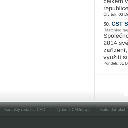
celkem v
republice
Čtvrtek, 03 
CST S
50.
(Matching ta
Společno
2014 své
zařízení
využití s
Pondělí, 31 
Kontakty redakce CAD
Týdeník CADnews
Kalendář akcí