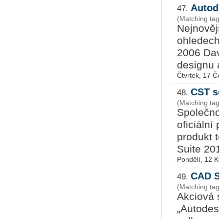
Autod
47.
(Matching tag
Nejnověj
ohledec
2006 Dav
designu a
Čtvrtek, 17 
CST s
48.
(Matching tag
Společno
oficiální
produkt 
Suite 201
Pondělí, 12 
CAD S
49.
(Matching ta
Akciová 
„Autodes