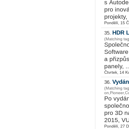
s Autode
pro inov
projekty,
Pondělí, 15 
HDR L
35.
(Matching ta
Společno
Software 
a přizpů
panely, ..
Čtvrtek, 14 K
Vydán
36.
(Matching tag
on,Pioneer,C
Po vydán
společno
pro 3D n
2015, V
Pondělí, 27 