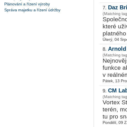
Plánování a řízení výroby
Daz Br
7.
Správa majetku a řízení údržby
(Matching ta
Spo­leč­n
které uži
plat­né­ho
Úterý, 04 Sr
Arnold
8.
(Matching ta
Nej­no­věj
funk­ce ak
v re­ál­n
Pátek, 13 Pr
CM Lab
9.
(Matching tag
Vor­tex St
te­rén, mo­
tu pro snad
Pondělí, 09 Z