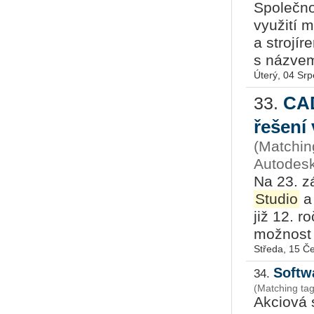
Společn
využití 
a strojír
s názvem
Úterý, 04 Sr
CA
33.
řešení 
(Matchin
Autodesk
Na 23. z
Studio
a 
již 12. r
možnost 
Středa, 15 Č
Softw
34.
(Matching ta
Akciová