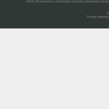
|
RSS
|
Ekonomické a informační systémy
|
Hardware forum
Tvorba webovýc