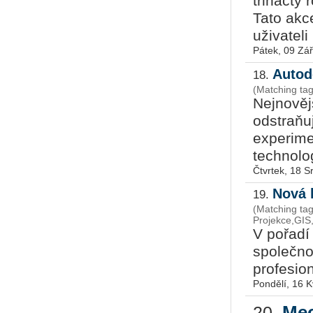
třináctý
Tato akc
uživateli 
Pátek, 09 Zář
Autod
18.
(Matching ta
Nejnověj
odstraňu
experime
technolog
Čtvrtek, 18 
Nová 
19.
(Matching tag
Projekce,GIS
V pořadí
společn
profesion
Pondělí, 16 
Mec
20.