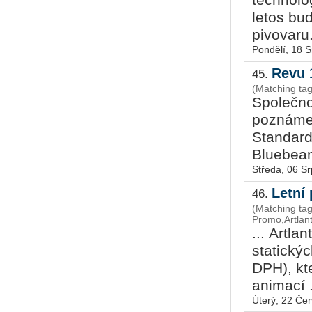
technolog
letos bu
pivovaru. 
Pondělí, 18 
Revu 
45.
(Matching ta
Společno
poznámek
Standard
Bluebe
Středa, 06 S
Letní
46.
(Matching tag
Promo,Artlan
... Artl
statickýc
DPH), kt
animací .
Úterý, 22 Če