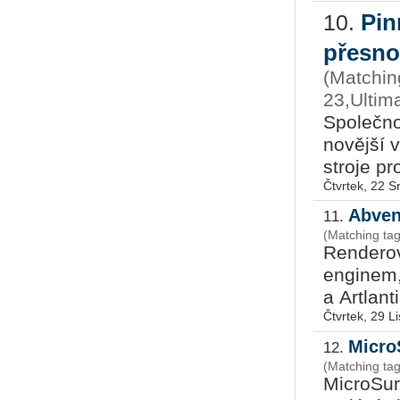
Pin­
10.
přes­nos
(Matchin
23,Ultim
Spo­leč­no
no­věj­ší 
stro­je pro
Čtvrtek, 22 
Abven
11.
(Matching tag
Renderov
en­gi­nem
a Artlant
Čtvrtek, 29 L
Micro
12.
(Matching ta
MicroSur