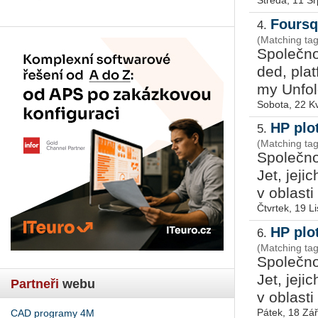
Středa, 11 S
Foursq
4.
(Matching ta
Spo­leč­n
ded, plat­f
my Un­fol­
Sobota, 22 K
HP plo
5.
(Matching tag
Spo­leč­no
Jet, je­jic
v ob­las­ti
Čtvrtek, 19 L
HP plo
6.
(Matching tag
Spo­leč­n
Jet, je­jic
Partneři
webu
v ob­las­ti
Pátek, 18 Zář
CAD programy 4M