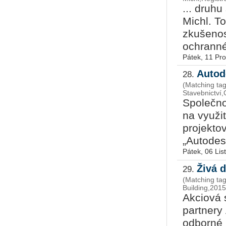
... druhu
Michl. To
zkušenost
ochranné 
Pátek, 11 Pr
Autod
28.
(Matching tag
Stavebnictví
Společn
na využi
projekto
„Autodes
Pátek, 06 Li
Živá 
29.
(Matching ta
Building,201
Akciová
partnery
odborné 