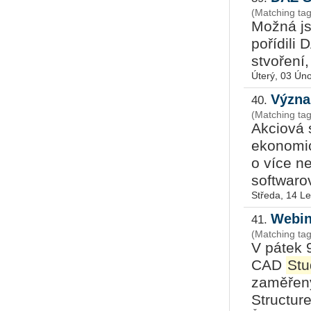
(Matching tag
Možná js
pořídili
stvoření,
Úterý, 03 Ún
Význa
40.
(Matching tag
Akciová
ekonomic
o více ne
softwarov
Středa, 14 L
Webiná
41.
(Matching tag
V pátek 9
CAD
Stu
zaměřený
Structure