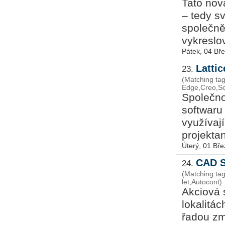
Tato nov
– tedy sv
společně
vykreslov
Pátek, 04 Bř
Lattic
23.
(Matching tag
Edge,Creo,So
Společno
softwaru
využívají
projektant
Úterý, 01 Bř
CAD S
24.
(Matching ta
let,Autocont)
Akciová
lokalitá
řadou zm