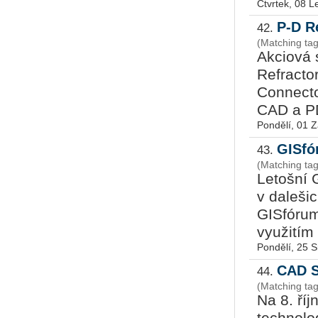
Čtvrtek, 08 
P-D R
42.
(Matching ta
Akciová
Refracto
Connecto
CAD a PD
Pondělí, 01 Z
GISfó
43.
(Matching ta
Letošní G
v daleši
GISfórum
využitím 
Pondělí, 25 
CAD S
44.
(Matching ta
Na 8. ří