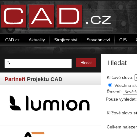
CAD.cz
Aktuality
Strojírenství
Stavebnictví
GIS
Hledat
Klíčové slovo:
Partneři
Projektu CAD
Všechna sl
Řazení:
Pouze vyhledat
Klíčové slovo
s
Celkem nalezen