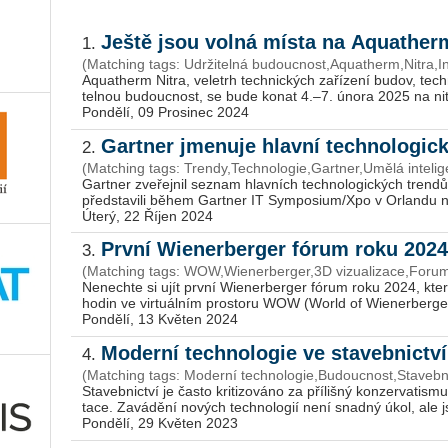
Ještě jsou volná místa na Aquather
1.
(Matching tags: Udržitelná budoucnost,Aquatherm,Nitra,I
Aquatherm Nitra, ve­letrh tech­nic­kých za­ří­ze­ní budov, tech­ni­
tel­nou bu­douc­nost, se bude konat 4.–7. února 2025 na nit­ran
Pondělí, 09 Prosinec 2024
Gartner jmenuje hlavní technologic
2.
(Matching tags: Trendy,Technologie,Gartner,Umělá inteli
Gart­ner zve­řej­nil se­znam hlav­ních tech­no­lo­gic­kých tren­dů
před­sta­vi­li během Gart­ner IT Sym­po­si­um/Xpo v Or­lan­du n
Úterý, 22 Říjen 2024
První Wienerberger fórum roku 2024
3.
(Matching tags: WOW,Wie­ner­ber­ger,3D vizualizace,Forum
Ne­nech­te si ujít první Wie­ner­ber­ger fórum roku 2024, kt
hodin ve vir­tu­ál­ním pro­sto­ru WOW (World of Wie­ner­ber­ger).
Pondělí, 13 Květen 2024
Moderní technologie ve stavebnictv
4.
(Matching tags: Moderní technologie,Budoucnost,Stavebni
Sta­veb­nic­tví je často kri­ti­zo­vá­no za pří­liš­ný kon­zer­va­tis­
ta­ce. Za­vá­dě­ní no­vých tech­no­lo­gií není snad­ný úkol, ale 
Pondělí, 29 Květen 2023