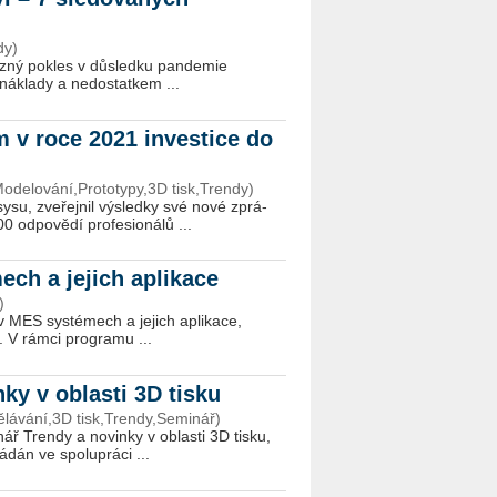
dy)
az­ný po­kles v dů­sled­ku pan­de­mie
ná­kla­dy a ne­do­stat­kem ...
 v roce 2021 investice do
odelování,Prototypy,3D tisk,Trendy)
sy­su, zve­řej­nil vý­sled­ky své nové zprá­
d­po­vě­dí pro­fe­si­o­ná­lů ...
ch a jejich aplikace
)
 MES sys­té­mech a je­jich apli­ka­ce,
 V rámci pro­gra­mu ...
ky v oblasti 3D tisku
ávání,3D tisk,Trendy,Seminář)
 Tren­dy a no­vin­ky v ob­las­ti 3D tisku,
­dán ve spo­lu­prá­ci ...