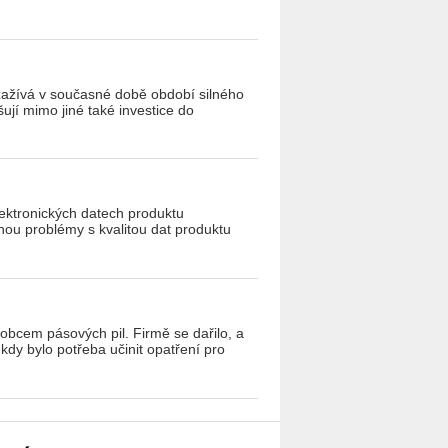
 zažívá v současné době období silného
ují mimo jiné také investice do
lektronických datech produktu
ohou problémy s kvalitou dat produktu
robcem pásových pil. Firmě se dařilo, a
kdy bylo potřeba učinit opatření pro