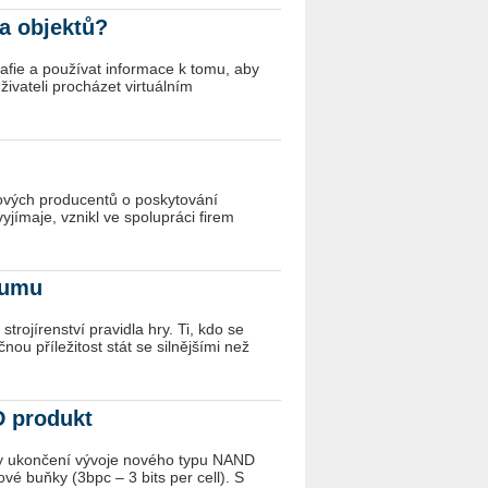
a objektů?
fie a používat informace k tomu, aby
ivateli procházet virtuálním
rových producentů o poskytování
jímaje, vznikl ve spolupráci firem
zkumu
rojírenství pravidla hry. Ti, kdo se
ou příležitost stát se silnějšími než
D produkt
ily ukončení vývoje nového typu NAND
vé buňky (3bpc – 3 bits per cell). S