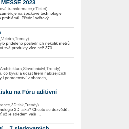
R MESSE 2023
ová transformace,eTicket)
ě­řu­je na špič­ko­vé tech­no­lo­gie
h pro­blé­mů. Před­ní svě­to­vý ...
n
,Veletrh,Trendy)
o při­dě­le­no po­sled­ních ně­ko­lik metrů
­ví své pro­duk­ty více než 370 ...
Architektura,Stavebnictví,Trendy)
 co býval a účast firem na­bí­ze­jí­cích
 i po­ra­den­ství v obo­rech, ...
isku na Fóru aditivní
rence,3D tisk,Trendy)
no­lo­gie 3D tisku? Chce­te se do­zvě­dět,
 Ať už je stře­dem vaší ...
tví – 7 sledovaných