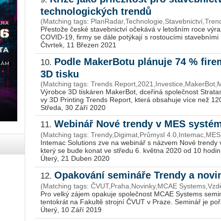
technologických trendů
(Matching tags: PlanRadar,Technologie,Stavebnictví,Tren
Přes­to­že české sta­veb­nic­tví oče­ká­vá v le­toš­ním roce vý­r
COVID-19, firmy se dále po­tý­ka­jí s ros­tou­cí­mi sta­veb­ní­mi 
Čtvrtek, 11 Březen 2021
Podle MakerBotu plánuje 74 % firem
10.
3D tisku
(Matching tags: Trends Report,2021,Investice,MakerBot,M
Vý­rob­ce 3D tis­ká­ren Ma­ker­Bot, dce­ři­ná spo­leč­nost Stra­ta­
vy 3D Prin­ting Trends Re­port, která ob­sa­hu­je více než 1200 o
Středa, 30 Září 2020
Webinář Nové trendy v MES systéme
11.
(Matching tags: Trendy,Digimat,Průmysl 4.0,Intemac,MES
In­te­mac So­lu­ti­ons zve na webi­nář s ná­zvem Nové tren­dy v
který se bude konat ve stře­du 6. květ­na 2020 od 10 hodin.
Úterý, 21 Duben 2020
Opakování semináře Trendy a novin
12.
(Matching tags: ČVUT,Praha,Novinky,MCAE Systems,Vzděl
Pro velký zájem opa­ku­je spo­leč­nost MCAE Sys­tems se­mi­nář
ten­to­krát na Fa­kul­tě stroj­ní ČVUT v Praze. Se­mi­nář je po­řá
Úterý, 10 Září 2019