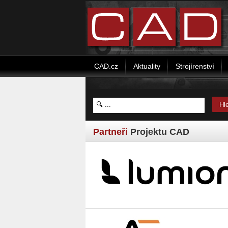
CAD.cz
Aktuality
Strojírenství
Partneři
Projektu CAD