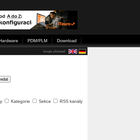
Hardware
PDM/PLM
Download
Google překladač:
ledat
ty
Kategorie
Sekce
RSS kanály