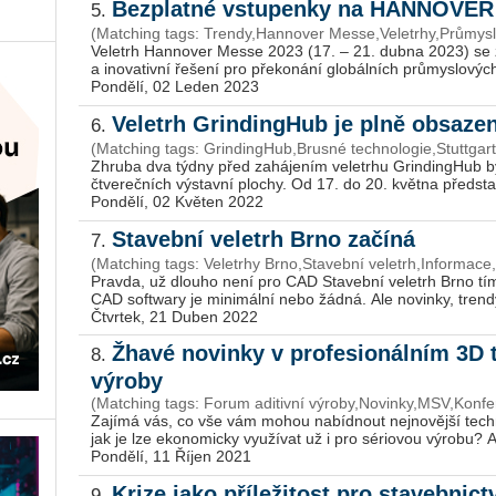
Bezplatné vstupenky na HANNOVE
5.
(Matching tags: Trendy,Hannover Messe,Veletrhy,Průmysl
Ve­letrh Han­no­ver Messe 2023 (17. – 21. dubna 2023) se za­m
a ino­va­tiv­ní ře­še­ní pro pře­ko­ná­ní glo­bál­ních prů­mys­lo­výc
Pondělí, 02 Leden 2023
Veletrh GrindingHub je plně obsaze
6.
(Matching tags: GrindingHub,Brusné technologie,Stuttgart
Zhru­ba dva týdny před za­há­je­ním ve­letr­hu Grin­dingHub byl
čtve­reč­ních vý­stav­ní plo­chy. Od 17. do 20. květ­na před­sta
Pondělí, 02 Květen 2022
Stavební veletrh Brno začíná
7.
(Matching tags: Veletrhy Brno,Stavební veletrh,Informace,
Prav­da, už dlou­ho není pro CAD Sta­veb­ní ve­letrh Brno tím,
CAD soft­wa­ry je mi­ni­mál­ní nebo žádná. Ale no­vin­ky, tren­dy
Čtvrtek, 21 Duben 2022
Žhavé novinky v profesionálním 3D t
8.
výroby
(Matching tags: Forum aditivní výroby,Novinky,MSV,Konfe
Za­jí­má vás, co vše vám mohou na­bíd­nout nej­no­věj­ší tech­
jak je lze eko­no­mic­ky vy­u­ží­vat už i pro sé­ri­o­vou vý­ro­bu?
Pondělí, 11 Říjen 2021
Krize jako příležitost pro stavebnic
9.