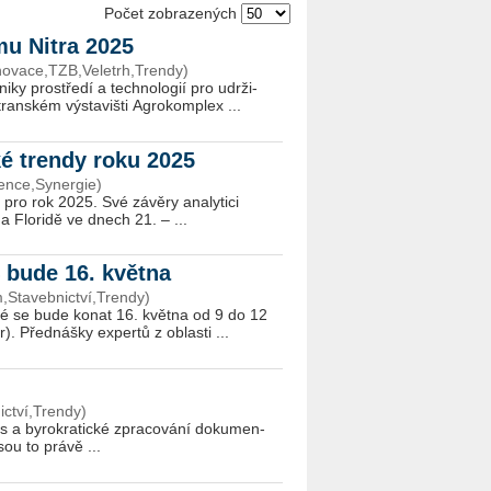
Počet zobrazených
mu Nitra 2025
novace,TZB,Veletrh,Trendy)
ky pro­stře­dí a tech­no­lo­gií pro udr­ži­
­ském vý­sta­viš­ti Ag­ro­kom­plex ...
ké trendy roku 2025
gence,Synergie)
 pro rok 2025. Své zá­vě­ry ana­ly­ti­ci
a Flo­ri­dě ve dnech 21. – ...
 bude 16. května
,Stavebnictví,Trendy)
eré se bude konat 16. květ­na od 9 do 12
 Před­náš­ky ex­per­tů z ob­las­ti ...
í
ctví,Trendy)
mus a by­ro­kra­tic­ké zpra­co­vá­ní do­ku­men­
jsou to právě ...