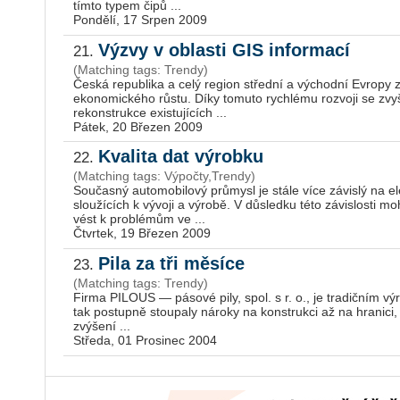
tímto typem čipů ...
Pondělí, 17 Srpen 2009
Výzvy v oblasti GIS informací
21.
(Matching tags: Trendy)
Česká republika a celý region střední a východní Evropy
ekonomického růstu. Díky tomuto rychlému rozvoji se zvyš
rekonstrukce existujících ...
Pátek, 20 Březen 2009
Kvalita dat výrobku
22.
(Matching tags: Výpočty,Trendy)
Současný automobilový průmysl je stále více závislý na e
sloužících k vývoji a výrobě. V důsledku této závislosti m
vést k problémům ve ...
Čtvrtek, 19 Březen 2009
Pila za tři měsíce
23.
(Matching tags: Trendy)
Firma PILOUS — pásové pily, spol. s r. o., je tradičním vý
tak postupně stoupaly nároky na konstrukci až na hranici, 
zvýšení ...
Středa, 01 Prosinec 2004