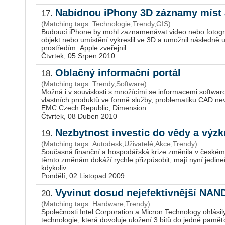
Nabídnou iPhony 3D záznamy míst 
17.
(Matching tags: Technologie,Trendy,GIS)
Budoucí iPhone by mohl zaznamenávat video nebo fotogra
objekt nebo umístění vykreslil ve 3D a umožnil následně už
prostředím. Apple zveřejnil ...
Čtvrtek, 05 Srpen 2010
Oblačný informační portál
18.
(Matching tags: Trendy,Software)
Možná i v souvislosti s množícími se informacemi softwa
vlastních produktů ve formě služby, problematiku CAD nevy
EMC Czech Republic, Dimension ...
Čtvrtek, 08 Duben 2010
Nezbytnost investic do vědy a vý
19.
(Matching tags: Autodesk,Uživatelé,Akce,Trendy)
Současná finanční a hospodářská krize změnila v českém st
těmto změnám dokáží rychle přizpůsobit, mají nyní jedinečn
kdykoliv ...
Pondělí, 02 Listopad 2009
Vyvinut dosud nejefektivnější NAN
20.
(Matching tags: Hardware,Trendy)
Společnosti Intel Corporation a Micron Technology ohlás
technologie, která dovoluje uložení 3 bitů do jedné paměťo