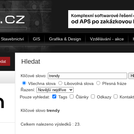
Stavebnictví
GIS
Grafika & Design
Vzdělávání - akce
Hledat
Klíčové slovo:
H
Všechna slova
Libovolná slova
Přesná fráze
Řazení:
Pouze vyhledat:
Tags
Články
Odkazy
Kontak
Klíčové slovo
trendy
Celkem nalezeno výsledků : 23.