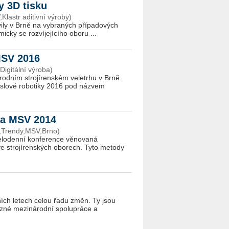
dy 3D tisku
lastr aditivní výroby)
vily v Brně na vybraných případových
icky se rozvíjejícího oboru ...
MSV 2016
igitální výroba)
árodním strojírenském veletrhu v Brně.
yslové robotiky 2016 pod názvem
 na MSV 2014
ce,Trendy,MSV,Brno)
 celodenní konference věnovaná
 ve strojírenských oborech. Tyto metody
ích letech celou řadu změn. Ty jsou
azné mezinárodní spolupráce a