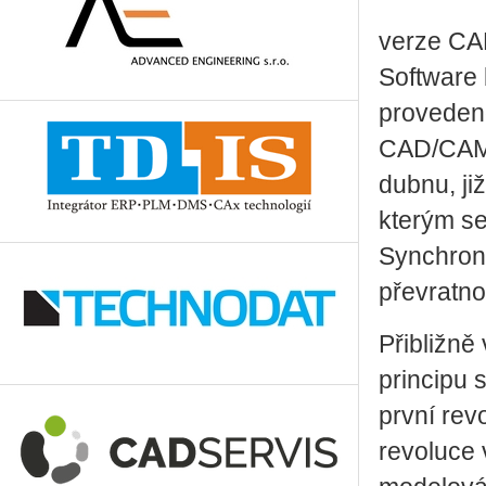
verze CA
Software 
proveden
CAD/CAM/
dubnu, ji
kterým s
Synchronn
převratno
Přibližně
principu s
první rev
revoluce 