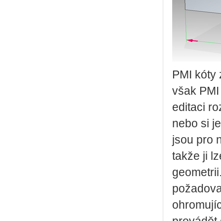
PMI kóty 
však PMI 
editaci r
nebo si j
jsou pro 
takže ji 
geometrii
požadovan
ohromujíc