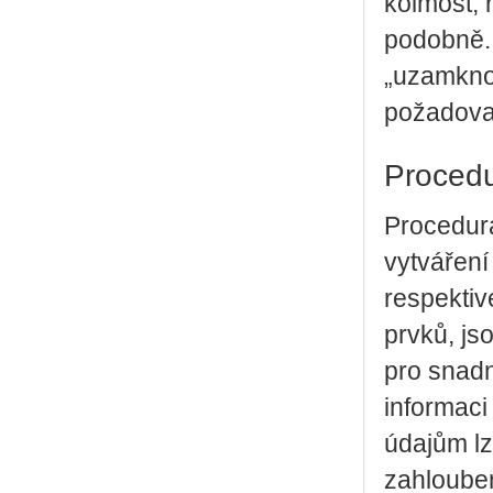
kolmost, 
podobně.
„uzamkno
požadova
Procedu
Procedurá
vytváření
respektiv
prvků, js
pro snadn
informaci
údajům lz
zahlouben