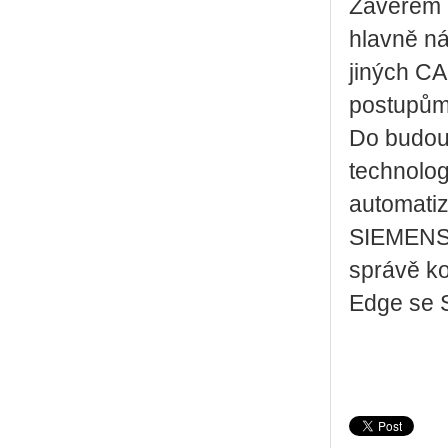
Závěrem l
hlavně ná
jiných C
postupům 
Do budouc
technolog
automatiz
SIEMENS 
správě ko
Edge se 