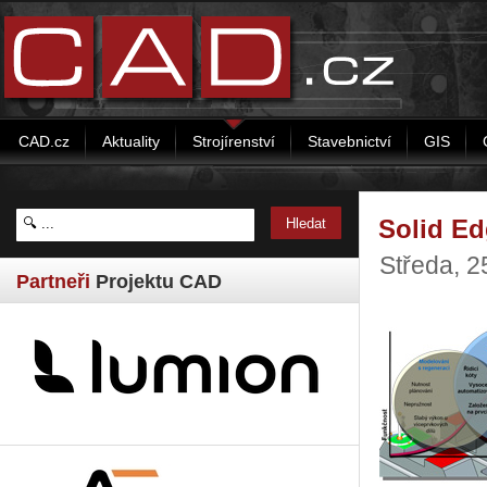
CAD.cz
Aktuality
Strojírenství
Stavebnictví
GIS
Solid Ed
Středa, 2
Partneři
Projektu CAD