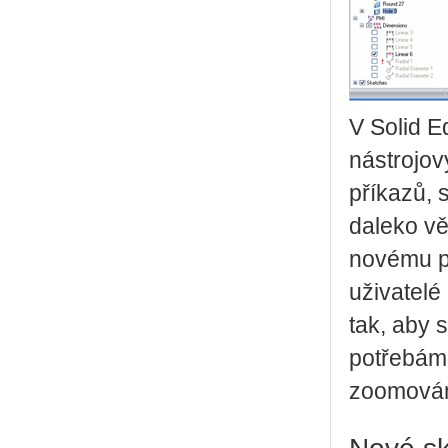
V Solid E
nástrojov
příkazů, 
daleko vě
novému př
uživatelé
tak, aby s
potřebám.
zoomování