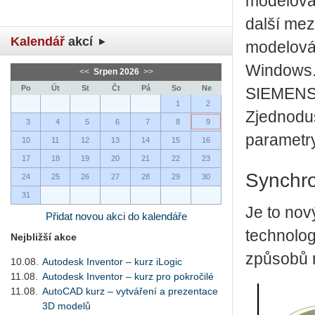
modelován
další mez
Kalendář
akcí
modelován
Windows. 
<<
Srpen 2026
>>
Po
Út
St
Čt
Pá
So
Ne
SIEMENS 
1
2
Zjednodu
3
4
5
6
7
8
9
parametr
10
11
12
13
14
15
16
17
18
19
20
21
22
23
Synchro
24
25
26
27
28
29
30
31
Je to no
Přidat novou akci do kalendáře
technolog
Nejbližší akce
způsobů 
10.08.
Autodesk Inventor – kurz iLogic
11.08.
Autodesk Inventor – kurz pro pokročilé
11.08.
AutoCAD kurz – vytváření a prezentace
3D modelů