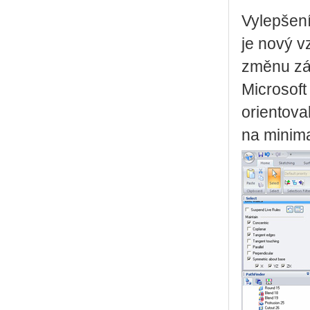
Vylepšení
je nový v
změnu zák
Microsoft
orientova
na minima