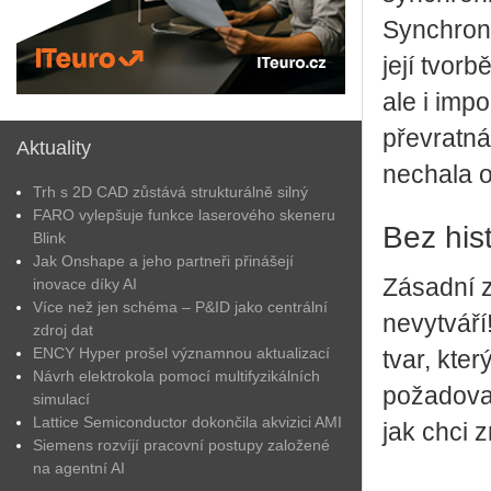
Synchronn
její tvor
ale i imp
převratná
Aktuality
nechala o
Trh s 2D CAD zůstává strukturálně silný
FARO vylepšuje funkce laserového skeneru
Bez hist
Blink
Jak Onshape a jeho partneři přinášejí
Zásadní z
inovace díky AI
Více než jen schéma – P&ID jako centrální
nevytváří
zdroj dat
ENCY Hyper prošel významnou aktualizací
tvar, kter
Návrh elektrokola pomocí multifyzikálních
požadova
simulací
Lattice Semiconductor dokončila akvizici AMI
jak chci z
Siemens rozvíjí pracovní postupy založené
na agentní AI