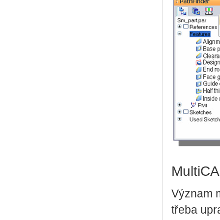
MultiCA
Význam mo
třeba upr