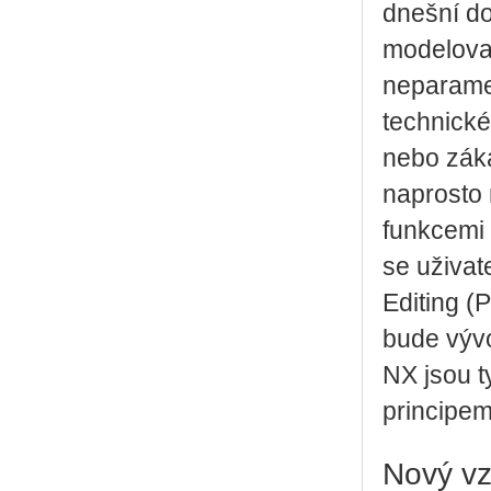
dnešní do
modelovac
neparamet
technické
nebo záka
naprosto 
funkcemi 
se uživat
Editing (
bude vývo
NX jsou t
principem
Nový vz