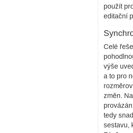
použít pr
editační 
Synchro
Celé řeše
pohodlnou
výše uved
a to pro 
rozměrová
změn. Nav
provázání
tedy snad
sestavu, 