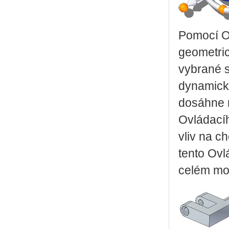
Pomocí Ov
geometric
vybrané s
dynamicky
dosáhne 
Ovládacíh
vliv na c
tento Ovl
celém mo