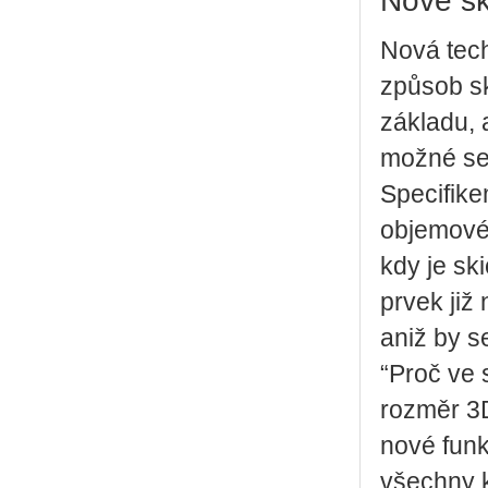
Nové sk
Nová tech
způsob sk
základu, 
možné se 
Specifike
objemovéh
kdy je sk
prvek již
aniž by s
“Proč ve 
rozměr 3D
nové funk
všechny k