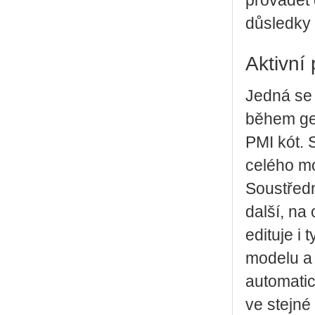
provádět 
důsledky
Aktivní 
Jedná se 
během ge
PMI kót. 
celého mo
Soustředn
další, na
edituje i 
modelu a 
automatic
ve stejné