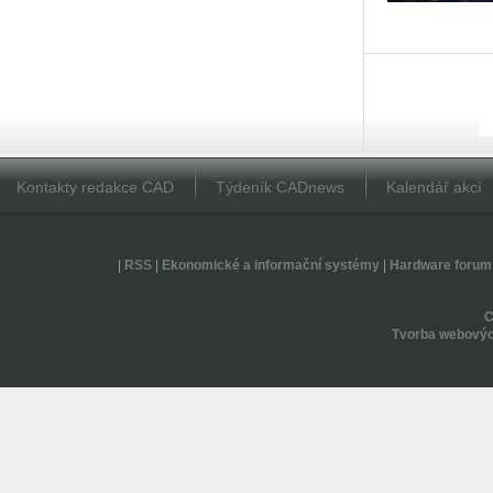
Kontakty redakce CAD
Týdeník CADnews
Kalendář akcí
|
RSS
|
Ekonomické a informační systémy
|
Hardware forum
Tvorba webovýc