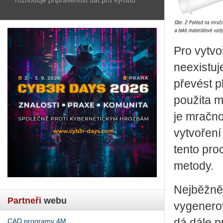
Pro vytvo
neexistu
převést p
použita 
je mračno
vytvoření
tento pr
metody.
Nejběžněj
Partneři
webu
vygenero
dá dále 
CAD programy 4M