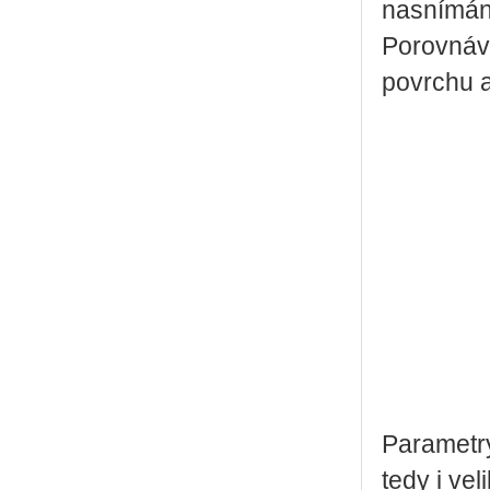
nasnímán 
Porovnává
povrchu a
Parametry
tedy i vel