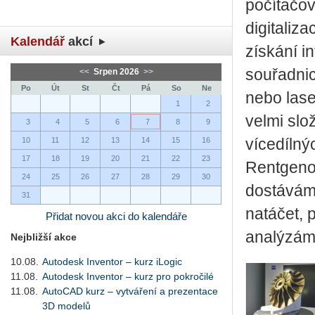
počítačov
digitaliz
Kalendář
akcí
získání i
souřadnic
<<
Srpen 2026
>>
Po
Út
St
Čt
Pá
So
Ne
nebo lase
1
2
velmi slo
3
4
5
6
7
8
9
10
11
12
13
14
15
16
vícedílný
17
18
19
20
21
22
23
Rentgeno
24
25
26
27
28
29
30
dostáváme
31
natáčet, 
Přidat novou akci do kalendáře
analýzám
Nejbližší akce
10.08.
Autodesk Inventor – kurz iLogic
11.08.
Autodesk Inventor – kurz pro pokročilé
11.08.
AutoCAD kurz – vytváření a prezentace
3D modelů