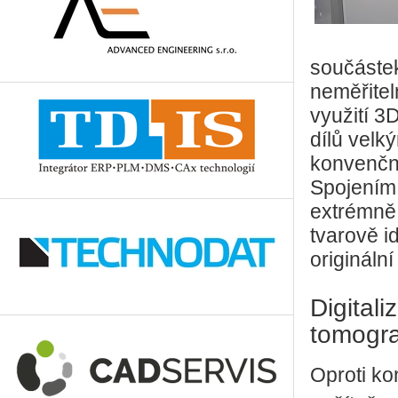
součástek
neměřitel
využití 3
dílů velk
konvenčn
Spojením 
extrémně 
tvarově i
origináln
Digital
tomogra
Oproti k