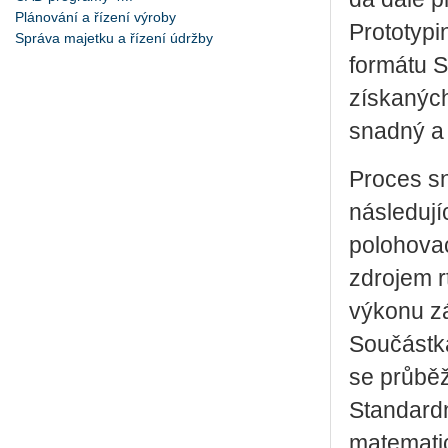
Plánování a řízení výroby
Prototypi
Správa majetku a řízení údržby
formátu S
získaných
snadný a 
Proces sn
následují
polohovac
zdrojem r
výkonu zá
Součástka
se průběž
Standardn
matemati