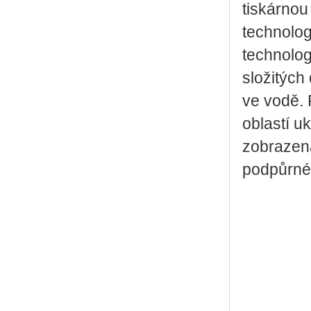
tiskárnou
technolog
technolog
složitých
ve vodě. 
oblastí u
zobrazena
podpůrnéh