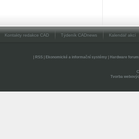
Kontakty redakce CAD
Týdeník CADnews
Kalendář akcí
|
RSS
|
Ekonomické a informační systémy
|
Hardware forum
Tvorba webovýc