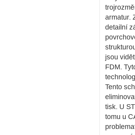
trojrozmě
armatur. 
detailní 
povrchovo
strukturo
jsou vidě
FDM. Tyt
technolog
Tento sch
eliminova
tisk. U S
tomu u CA
problemat