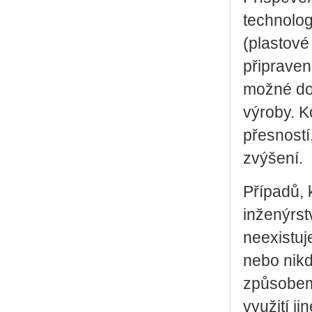
technolog
(plastové
připraven
možné dos
výroby. K
přesností,
zvýšení.
Případů, 
inženýrstv
neexistuj
nebo nikd
způsobem 
využití ji