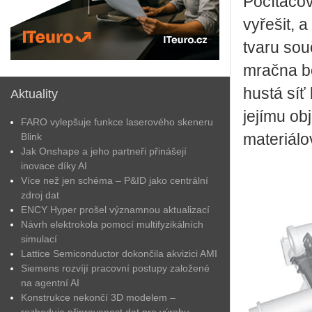
Počítačov
vyřešit, a
tvaru sou
mračna b
hustá síť
Aktuality
jejímu ob
FARO vylepšuje funkce laserového skeneru
Blink
materiálo
Jak Onshape a jeho partneři přinášejí
inovace díky AI
Více než jen schéma – P&ID jako centrální
zdroj dat
ENCY Hyper prošel významnou aktualizací
Návrh elektrokola pomocí multifyzikálních
simulací
Lattice Semiconductor dokončila akvizici AMI
Siemens rozvíjí pracovní postupy založené
na agentní AI
Konstrukce nekončí 3D modelem –
rozhoduje připravenost dat pro výrobu