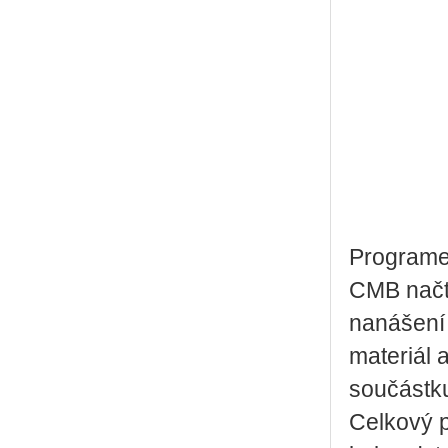
Programe
CMB načte
nanášení 
materiál a
součástku
Celkový p