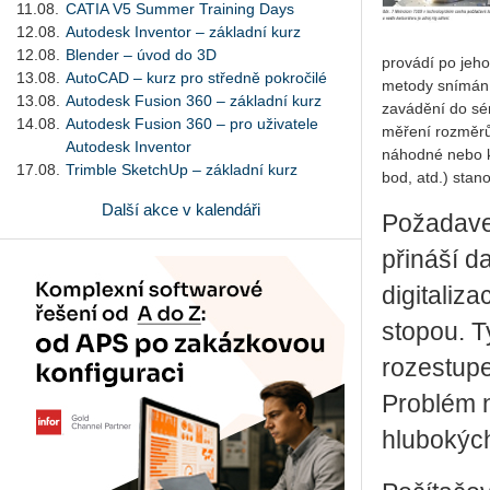
11.08.
CATIA V5 Summer Training Days
12.08.
Autodesk Inventor – základní kurz
12.08.
Blender – úvod do 3D
provádí po jeh
13.08.
AutoCAD – kurz pro středně pokročilé
metody snímání,
13.08.
Autodesk Fusion 360 – základní kurz
zavádění do sér
14.08.
Autodesk Fusion 360 – pro uživatele
měření rozměrů 
Autodesk Inventor
náhodné nebo ko
17.08.
Trimble SketchUp – základní kurz
bod, atd.) stan
Další akce v kalendáři
Požadavek
přináší d
digitaliz
stopou. T
rozestupe
Problém n
hlubokýc