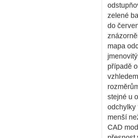
odstupňov
zelené ba
do červen
znázorněn
mapa odch
jmenovit
případě o
vzhledem
rozměrům.
stejné u o
odchylky 
menší než
CAD mode
přesnost 