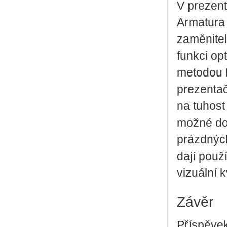
V prezent
Armatura 
zaměnitel
funkci op
metodou F
prezenta
na tuhost
možné do
prázdných
dají použ
vizuální k
Závěr
Příspěvek