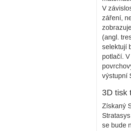
V závislos
záření, n
zobrazuje
(angl. tr
selektují
potlačí.
povrchový
výstupní 
3D tisk
Získaný S
Stratasys.
se bude n