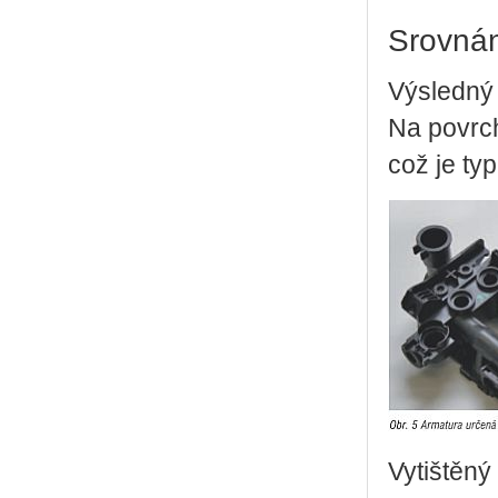
Srovnán
Výsledný 
Na povrch
což je ty
Vytištěný