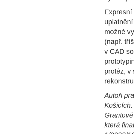
Expresní 
uplatnění
možné vyu
(např. tř
v CAD sof
prototypi
protéz, v
rekonstru
Autoři pra
Košicích.
Grantové 
která fin