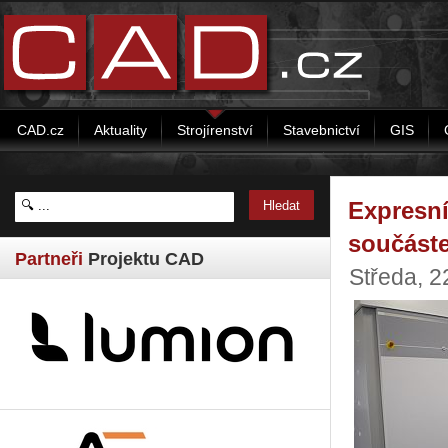
CAD.cz
Aktuality
Strojírenství
Stavebnictví
GIS
Expresní
součást
Partneři
Projektu CAD
Středa, 2