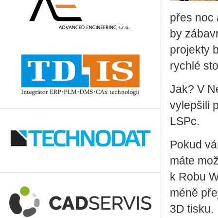
přes noc a
by zá­bav­n
pro­jek­ty
rych­lé sto
Jak? V Nex
vy­lep­ši­l
LSPc.
Pokud vám 
máte mož­n
k Robu Wi
méně pře­
3D tisku.