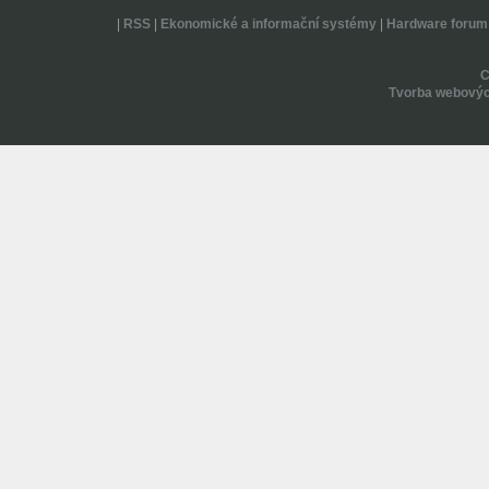
|
RSS
|
Ekonomické a informační systémy
|
Hardware forum
Tvorba webovýc