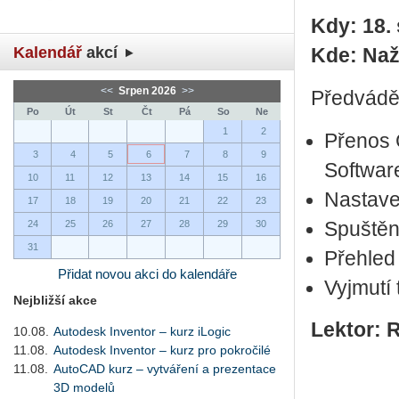
Kdy: 18.
Kalendář
akcí
Kde: Naž
<<
Srpen 2026
>>
Předvádě
Po
Út
St
Čt
Pá
So
Ne
1
2
Přenos 
3
4
5
6
7
8
9
Softwar
10
11
12
13
14
15
16
Nastave
17
18
19
20
21
22
23
24
25
26
27
28
29
30
Spuštění
31
Přehled 
Přidat novou akci do kalendáře
Vyjmutí
Nejbližší akce
Lektor: 
10.08.
Autodesk Inventor – kurz iLogic
11.08.
Autodesk Inventor – kurz pro pokročilé
11.08.
AutoCAD kurz – vytváření a prezentace
3D modelů