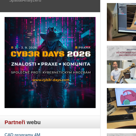
Partneři
webu
CAD programy 4M