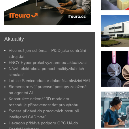
Aktuality
Více než jen schéma – P&ID jako centrální
zdroj dat
ENCY Hyper prošel významnou aktualizací
Návrh elektrokola pomocí multifyzikálních
simulací
Lattice Semiconductor dokončila akvizici AMI
Siemens rozvíjí pracovní postupy založené
na agentní AI
Konstrukce nekončí 3D modelem –
rozhoduje připravenost dat pro výrobu
Synera přidává do pracovních postupů
inteligenci CAD tvarů
Hexagon přidává podporu OPC UA do
SpatialAnalyzeru