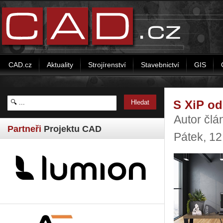
CAD.cz
Aktuality
Strojírenství
Stavebnictví
GIS
S XiP od
Autor čl
Partneři
Projektu CAD
Pátek, 1