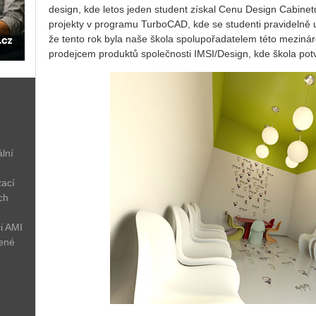
design, kde letos jeden student získal Cenu Design Cabine
projekty v programu TurboCAD, kde se studenti pravidelně u
že tento rok byla naše škola spolupořadatelem této mezin
prodejcem produktů společnosti IMSI/Design, kde škola potv
lní
zací
ch
i AMI
žené