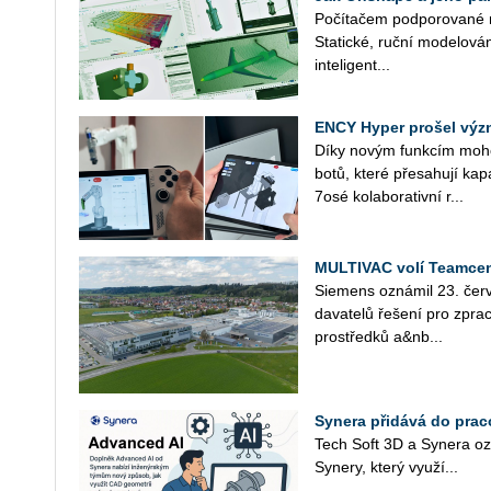
Po­čí­ta­čem pod­po­ro­va­né 
Sta­tic­ké, ruční mo­de­lo­vá­
in­te­li­gent­...
ENCY Hyper prošel výz
Díky novým funk­cím mohou u
bo­tů, které pře­sa­hu­jí ka­pa
7osé ko­la­bo­ra­tiv­ní r...
MULTIVAC volí Teamcen
Sie­mens ozná­mil 23. čer­v
da­va­te­lů ře­še­ní pro zpra­c
pro­střed­ků a&nb...
Synera přidává do prac
Tech Soft 3D a Sy­ne­ra oz
Sy­ne­ry, který vy­u­ží...