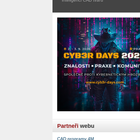
Partneři
webu
CAD programy 4M