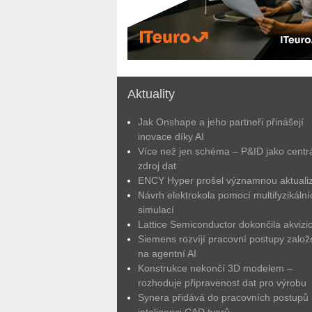
Aktuality
Jak Onshape a jeho partneři přinášejí
inovace díky AI
Více než jen schéma – P&ID jako centrá
zdroj dat
ENCY Hyper prošel významnou aktuali
Návrh elektrokola pomocí multifyzikální
simulací
Lattice Semiconductor dokončila akvizic
Siemens rozvíjí pracovní postupy zalo
na agentní AI
Konstrukce nekončí 3D modelem –
rozhoduje připravenost dat pro výrobu
Synera přidává do pracovních postupů
inteligenci CAD tvarů