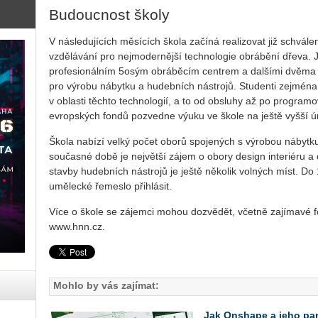
Budoucnost školy
V následujících měsících škola začíná realizovat již schvá
vzdělávání pro nejmodernější technologie obrábění dřeva. 
profesionálním 5osým obráběcím centrem a dalšími dvěma 
pro výrobu nábytku a hudebních nástrojů. Studenti zejména
v oblasti těchto technologií, a to od obsluhy až po programo
evropských fondů pozvedne výuku ve škole na ještě vyšší ú
Škola nabízí velký počet oborů spojených s výrobou nábytk
současné době je největší zájem o obory design interiéru a
stavby hudebních nástrojů je ještě několik volných míst. D
umělecké řemeslo přihlásit.
Více o škole se zájemci mohou dozvědět, včetně zajímavé fo
www.hnn.cz.
Mohlo by vás zajímat:
Jak Onshape a jeho part