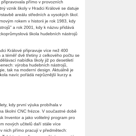
 připravovala přímo v provozních
ý vznik školy v Hradci Králové se datuje
ýstavbě areálu středních a vysokých škol.
movým rokem v historii je rok 1983, kdy
trojů" a rok 2001, kdy k názvu přidává
ckoprůmyslová škola hudebních nástrojů
ci Králové připravuje více než 400
h a téměř dvě třetiny z celkového počtu se
lávací nabídka školy již po desetiletí
menech: výroba hudebních nástrojů,
ie, tak na moderní design. Aktuálně je
kola navíc pořádá nejrůznější kurzy a
ety, kdy první výuka probíhala v
na školní CNC frézce. V součastné době
 Inventor a jako volitelný program pro
m nových učitelů daří stále více
v nich přímo pracují v předmětech: