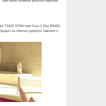
 Také tento software používá naprostá
eries T3400 375W Intel Core 2 Duo E8400
pojení na internet optickým vláknem o