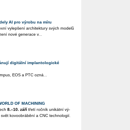
dely AI pro výrobu na míru
­ní vy­lep­še­ní ar­chi­tek­tu­ry svých mo­de­lů
­ze­ní nové ge­ne­ra­ce v...
ují digitální implantologické
pus, EOS a PTC ozná­...
k WORLD OF MACHINING
nech
8.–10. září
třetí roč­ník uni­kát­ní vý­
svět ko­vo­ob­rá­bě­ní a CNC tech­no­lo­gií.