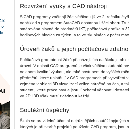
Rozvržení výuky s CAD nástroji
S CAD programy začínají žáci většinou již ve 2. ročníku čt
ilé
například s programem AutoCAD dostanou i žáci oboru Truhl
urz
směrována hlavně do předmětů IKT, počítačová grafika a 3D
le
hodinových blocích za týden, a to ve skupinách v počtu max
Úroveň žáků a jejich počítačová zdatno
Počítačová gramotnost žáků přicházejících na školu je ohle
úrovni. V oblasti CAD programů je však většina studentů no
nejenom kvalitní výukou, ale také postupem do vyšších ročník
předmětů, které uplatňují v CAD programech při vytváření v
zejména v oblasti 3D vizualizací velice náročné na čas, a 
studenti, které práce baví a jsou jí ochotni věnovat i dost
ve 2D i 3D však musí zvládnout každý.
Soutěžní úspěchy
Škola se pravidelně účastní nejrůznějších soutěží spjatých
kterých je při tvorbě projektů používán CAD program, jsou 