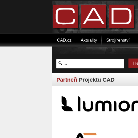
CAD.cz
Aktuality
Strojírenství
Partneři
Projektu CAD