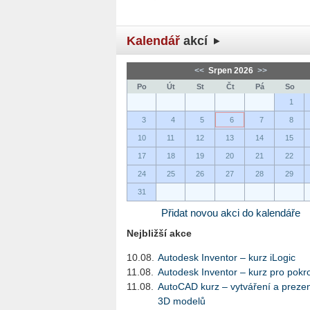
Kalendář
akcí
<<
Srpen 2026
>>
Po
Út
St
Čt
Pá
So
1
3
4
5
6
7
8
10
11
12
13
14
15
17
18
19
20
21
22
24
25
26
27
28
29
31
Přidat novou akci do kalendáře
Nejbližší akce
10.08.
Autodesk Inventor – kurz iLogic
11.08.
Autodesk Inventor – kurz pro pokro
11.08.
AutoCAD kurz – vytváření a preze
3D modelů