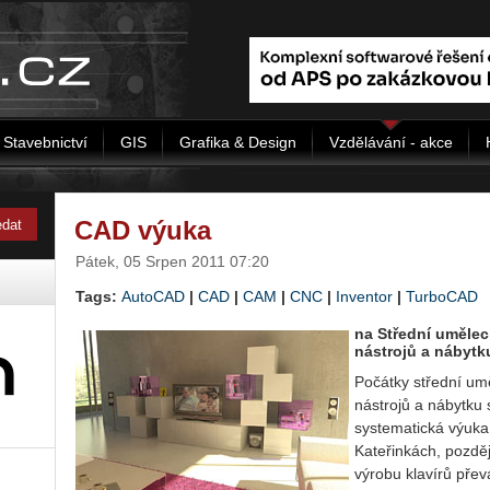
Stavebnictví
GIS
Grafika & Design
Vzdělávání - akce
CAD výuka
Pátek, 05 Srpen 2011 07:20
Tags:
AutoCAD
|
CAD
|
CAM
|
CNC
|
Inventor
|
TurboCAD
na Střední uměle
nástrojů a nábytk
Počátky střední um
nástrojů a nábytku 
systematická výuka 
Kateřinkách, pozděj
výrobu klavírů převá