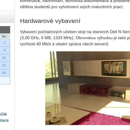
konstrukce, navrhování, technická dokumentace a podobně.
většina studentů pro vyhotovení svých maturitních prací.
Hardwarové vybavení
Vybavení počítačových učeben stojí na stanicích Dell N-S
Ne
(3,00 GHz, 6 MB, 1333 MHz). Obrovskou výhodou je také při
2
rychlosti 40 Mb/s a vlastní správa všech serverů.
9
16
23
30
čilé
ntace