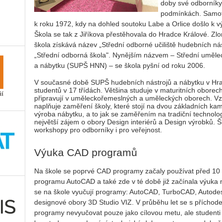
doby své odborníky
podmínkách. Samotn
k roku 1972, kdy na dohled soutoku Labe a Orlice došlo k v
Škola se tak z Jiříkova přestěhovala do Hradce Králové. Zlo
škola získává název „Střední odborné učiliště hudebních nás
„Střední odborná škola". Nynějším názvem – Střední uměle
a nábytku (SUPŠ HNN) – se škola pyšní od roku 2006.
V současné době SUPŠ hudebních nástrojů a nábytku v Hrad
studentů v 17 třídách. Většina studuje v maturitních oborec
připravují v uměleckořemeslných a uměleckých oborech. Vzdě
naplňuje zaměření školy, které stojí na dvou základních ka
výroba nábytku, a to jak se zaměřením na tradiční technolog
největší zájem o obory Design interiérů a Design výrobků. Š
workshopy pro odborníky i pro veřejnost.
Výuka CAD programů
Na škole se poprvé CAD programy začaly používat před 10 l
programu AutoCAD a také zde v té době již začínala výuka 
se na škole vyučují programy: AutoCAD, TurboCAD, Autodesk
designové obory 3D Studio VIZ. V průběhu let se s příchode
programy nevyučovat pouze jako cílovou metu, ale studenti 