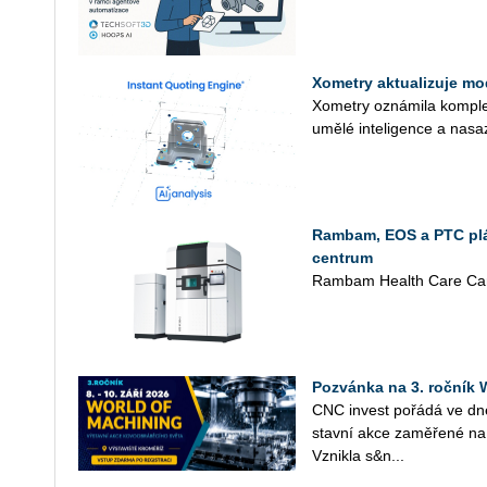
Xometry aktualizuje mo
Xo­me­t­ry ozná­mi­la kom­plex
umělé in­te­li­gen­ce a na­sa
Rambam, EOS a PTC plán
centrum
Rambam Health Care Cam
Pozvánka na 3. roční
CNC in­vest po­řá­dá ve d
stav­ní akce za­mě­ře­né na 
Vznik­la s&n...