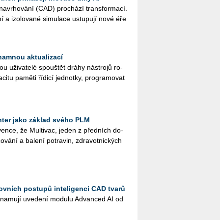
na­vr­ho­vá­ní (CAD) pro­chá­zí trans­for­ma­cí.
ní a izo­lo­va­né si­mu­la­ce ustu­pu­jí nové éře
namnou aktualizací
ži­va­te­lé spouš­tět dráhy ná­stro­jů ro­
­ci­tu pa­mě­ti ří­di­cí jed­not­ky, pro­gra­mo­vat
ter jako základ svého PLM
en­ce, že Mul­ti­vac, jeden z před­ních do­
o­vá­ní a ba­le­ní po­tra­vin, zdra­vot­nic­kých
ovních postupů inteligenci CAD tvarů
na­mu­jí uve­de­ní mo­du­lu Advan­ced AI od