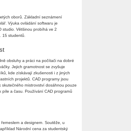
yřletých oborů. Základní seznámení
ář. Výuka ovládání softwaru je
 studio. Většinou probíhá ve 2
. 15 studentů.
st
dně obsluhy a práci na počítači na dobré
váčky. Jejich gramotnost se zvyšuje
ů, kde získávají zkušenosti i z jiných
lastních projektů. CAD programy jsou
tak skutečného mistrovství dosáhnou pouze
atek píle a času. Používání CAD programů
 s řemeslem a designem. Soutěže, u
například Národní cena za studentský