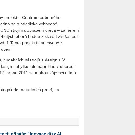
lený projekt – Centrum odborného
Jedná se o středisko vybavené
CNC stroji na obrábění dřeva – zaměření
 4letých oborů budou získávat zkušenosti
vání. Tento projekt financovaný z
roveň.
u, hudebních nástrojů a designu. V
 design nábytku, ale například v oborech
o 17. srpna 2011 se mohou zájemci o toto
togalerie maturitních prací, na
neři přinášejí inovace díky AI