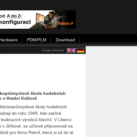
Hardware
PDM/PLM
Download
Google překladač:
ckoprůmyslové škole hudebních
u v Hradci Králové
ěleckoprůmyslové školy hudebních
sahají do roku 1949, kde začíná
budoucích výrobců klavírů. V Liberci-
i v Jiříkově, se učňové připravovali na
žně pro firmu Petrof, která si až do té