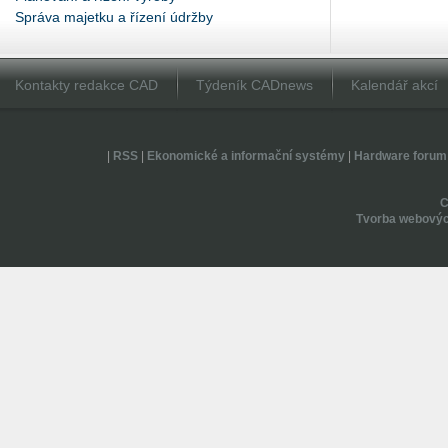
Správa majetku a řízení údržby
Kontakty redakce CAD
Týdeník CADnews
Kalendář akcí
|
RSS
|
Ekonomické a informační systémy
|
Hardware forum
Tvorba webovýc