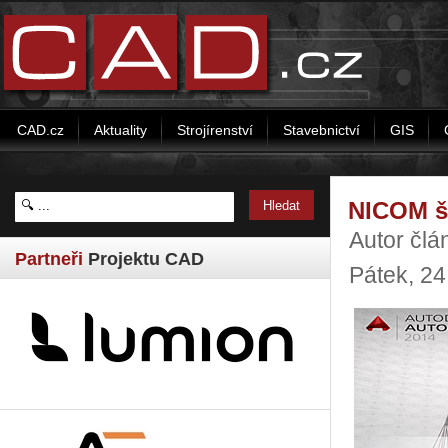
CAD.cz
Aktuality
Strojírenství
Stavebnictví
GIS
M
NICOM šk
vější
Autor čl
desk
Partneři
Projektu CAD
Pátek, 24
amte
aktuálnějšími
ními
ologiemi
ačové