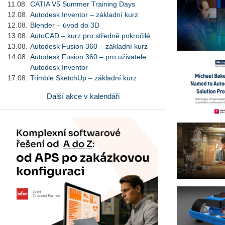
11.08.
CATIA V5 Summer Training Days
12.08.
Autodesk Inventor – základní kurz
pujte
12.08.
Blender – úvod do 3D
13.08.
AutoCAD – kurz pro středně pokročilé
eho
13.08.
Autodesk Fusion 360 – základní kurz
ního
14.08.
Autodesk Fusion 360 – pro uživatele
ní.
Autodesk Inventor
17.08.
Trimble SketchUp – základní kurz
Další akce v kalendáři
du:
racujte
ích
pujte
eho
ního
ní.