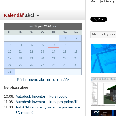
u?
ým
Kalendář
akcí
CADem
<<
Srpen 2026
>>
Po
Út
St
Čt
Pá
So
Ne
Mohlo by vás 
a.
1
2
ujte
3
4
5
6
7
8
9
10
11
12
13
14
15
16
jte
17
18
19
20
21
22
23
24
25
26
27
28
29
30
31
nými,
Přidat novou akci do kalendáře
ji
jených
Nejbližší akce
ů
10.08.
Autodesk Inventor – kurz iLogic
kaci
11.08.
Autodesk Inventor – kurz pro pokročilé
esk
11.08.
AutoCAD kurz – vytváření a prezentace
CAD
3D modelů