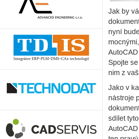
ování!
Jak by vá
desk
dokument
il
u
nyní bude
uktovou
mocnými, 
CAD
AutoCAD 2
Spojte se
nim z vaš
Jako v ka
et
nástroje 
é
dokument
,
sdílet ty
losti
AutoCAD –
entaci,
ností
ten prav