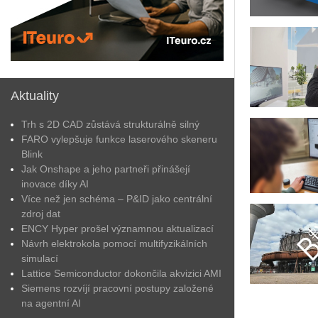
dé
í
Aktuality
esk
vní
Trh s 2D CAD zůstává strukturálně silný
je
FARO vylepšuje funkce laserového skeneru
Blink
ní
Jak Onshape a jeho partneři přinášejí
ity
inovace díky AI
u
Více než jen schéma – P&ID jako centrální
zdroj dat
ení
ENCY Hyper prošel významnou aktualizací
Návrh elektrokola pomocí multifyzikálních
ení
simulací
entace,
Lattice Semiconductor dokončila akvizici AMI
uje
Siemens rozvíjí pracovní postupy založené
í
na agentní AI
čností