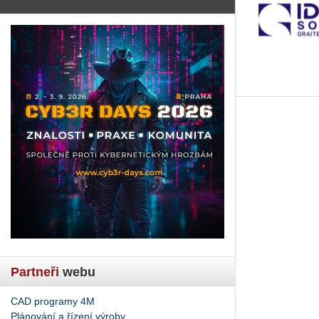
ě
e
y
mi
y
racovníky.
CAD
are,
uvá
Partneři
webu
te
CAD programy 4M
Plánování a řízení výroby