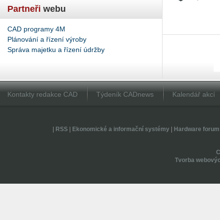
Partneři
webu
CAD programy 4M
Plánování a řízení výroby
Správa majetku a řízení údržby
Kontakty redakce CAD
Týdeník CADnews
Kalendář akcí
|
RSS
|
Ekonomické a informační systémy
|
Hardware forum
Tvorba webovýc