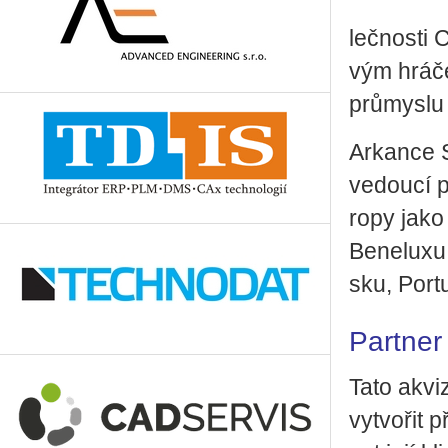
leč­nos­ti
vým hrá­čem
prů­mys­lu
Ar­kan­ce S
ve­dou­cí p
ro­py jako 
Be­ne­lu­xu
sku, Por­t
Part­ner
Tato akvi­z
vy­tvo­řit 