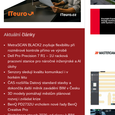
Aktuální
články
MetraSCAN BLACK2 zvyšuje flexibilitu při
rozměrové kontrole přímo ve výrobě
Dell Pro Precision 7 R1 – 1U racková
pracovní stanice pro náročné inženýrské a AI
úlohy
Senzory sledují kvalitu komunikací i v
horkém létu
ČAS rozšířila Datový standard stavby a
dokončila další milník zavádění BIM v Česku
3D modely pomáhají městům plánovat
rozvoj i zvládat krize
BenQ PD2732U vrcholem nové řady BenQ
Creative Pro
Digitalizace staveb 2026: od skenu k BIM