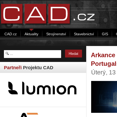
CAD.cz
Aktuality
Strojírenství
Stavebnictví
GIS
Arkance 
Portugal
Partneři
Projektu CAD
Úterý, 13