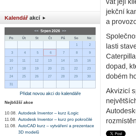
vat její kl
jekč­ní kan­
Kalendář
akcí
a pro­vo­zo
<<
Srpen 2026
>>
Spo­leč­nos
Po
Út
St
Čt
Pá
So
Ne
las­ti sta­
1
2
3
4
5
6
7
8
9
Ca­ter­pil
10
11
12
13
14
15
16
dopad, kter
17
18
19
20
21
22
23
do­bém ho­r
24
25
26
27
28
29
30
31
Akvi­zi­cí 
Přidat novou akci do kalendáře
nej­vět­šíc
Nejbližší akce
Au­to­de­s­
10.08.
Autodesk Inventor – kurz iLogic
11.08.
Autodesk Inventor – kurz pro pokročilé
roz­mís­tě
11.08.
AutoCAD kurz – vytváření a prezentace
3D modelů