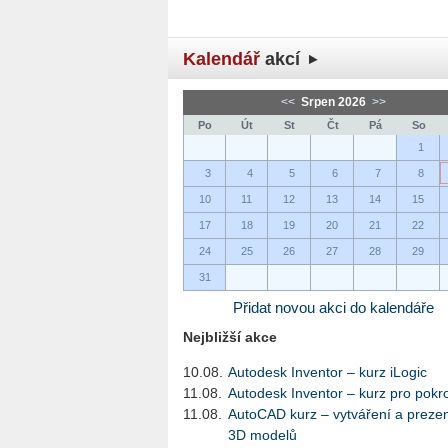
Kalendář
akcí
<<
Srpen 2026
>>
Po
Út
St
Čt
Pá
So
1
3
4
5
6
7
8
10
11
12
13
14
15
17
18
19
20
21
22
24
25
26
27
28
29
31
Přidat novou akci do kalendáře
Nejbližší akce
10.08.
Autodesk Inventor – kurz iLogic
11.08.
Autodesk Inventor – kurz pro pokro
11.08.
AutoCAD kurz – vytváření a preze
3D modelů