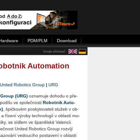
Hardware
PDM/PLM
Download
Google překladač:
obotnik Automation
Uni­ted Ro­bo­tics Group
|
URG
cs Group (URG)
ozna­mu­je do­ho­du o pře­
 po­dí­lu ve spo­leč­nos­ti
Ro­bot­nik Au­to­
k)
, špič­ko­vém po­sky­to­va­te­li slu­žeb v ob­
e a ří­ze­ní vý­ro­by tech­no­lo­gií v ob­las­ti mo­
o­ti­ky, se síd­lem ve špa­něl­ské Va­len­cii.
leč­nost Uni­ted Ro­bo­tics Group roz­ví­jí
a­zo­vá­ní ve­dou­cí­ho po­sta­ve­ní v ob­las­ti