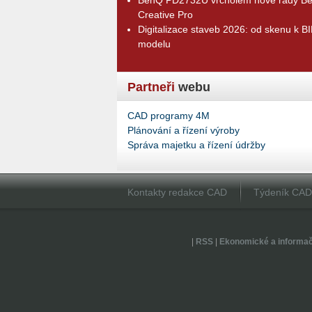
Creative Pro
Digitalizace staveb 2026: od skenu k B
modelu
Partneři
webu
CAD programy 4M
Plánování a řízení výroby
Správa majetku a řízení údržby
Kontakty redakce CAD
Týdeník CA
|
RSS
|
Ekonomické a informa