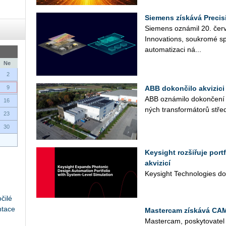
Siemens získává Precis
Sie­mens ozná­mil 20. čer­ve
In­no­vati­ons, sou­kro­mé sp
au­to­ma­ti­za­ci ná­...
Ne
2
9
ABB dokončilo akvizici 
ABB ozná­mi­lo do­kon­če­ní ak
16
ných trans­for­má­to­rů střed­
23
30
Keysight rozšiřuje por
akvizicí
Key­sight Tech­no­lo­gies do­
čilé
ntace
Mastercam získává CA
Mas­ter­cam, po­sky­to­va­t