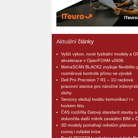
Aktuální
články
Vyšší výkon, nové fyzikální modely a 
akcelerace v OpenFOAM v2606
MetraSCAN BLACK2 zvyšuje flexibilitu p
rozměrové kontrole přímo ve výrobě
Dell Pro Precision 7 R1 – 1U racková
pracovní stanice pro náročné inženýrsk
úlohy
Senzory sledují kvalitu komunikací i v
horkém létu
ČAS rozšířila Datový standard stavby a
dokončila další milník zavádění BIM v 
3D modely pomáhají městům plánovat
rozvoj i zvládat krize
BenQ PD2732U vrcholem nové řady B