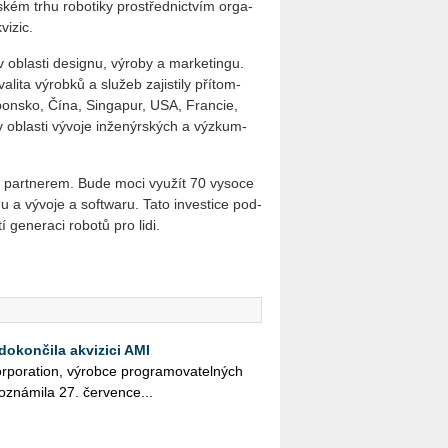
­ském trhu ro­bo­ti­ky pro­střed­nic­tvím or­ga­
vi­zic.
v ob­las­ti de­sig­nu, vý­ro­by a mar­ke­tingu.
­li­ta vý­rob­ků a slu­žeb za­jis­ti­ly pří­tom­
a­pon­sko, Čína, Sin­ga­pur, USA, Fran­cie,
b­las­ti vý­vo­je in­že­nýr­ských a vý­zkum­
 part­ne­rem. Bude moci vy­u­žít 70 vy­so­ce
u a vý­vo­je a soft­wa­ru. Tato in­ves­ti­ce pod­
í ge­ne­ra­ci ro­bo­tů pro lidi.
dokončila akvizici AMI
r­po­rati­on, vý­rob­ce pro­gra­mo­va­tel­ných
ozná­mi­la 27. čer­ven­ce...