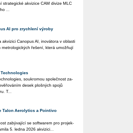
 stra­te­gic­ké akvi­zi­ce CAM di­vi­ze MLC
ho ...
s AI pro zrychlení výroby
vi­zi­ci Ca­no­pus AI, ino­vá­to­ra v ob­las­ti
h me­t­ro­lo­gic­kých ře­še­ní, která umož­ňují
 Technologies
h­no­lo­gies, sou­kro­mou spo­leč­nost za­
 a ově­řo­vá­ním desek ploš­ných spojů
u. T...
 Talon Aerolytics a Pointivo
ost za­bý­va­jí­cí se soft­warem pro pro­jek­
ná­mi­la 5. ledna 2026 akvi­zi­ci...