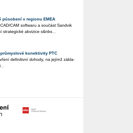
vé působení v regionu EMEA
el CAD/CAM soft­wa­ru a sou­část San­dvik
stra­te­gic­ké akvi­zi­ce s&nbs...
a průmyslové konektivity PTC
ní de­fi­ni­tiv­ní do­ho­dy, na je­jímž zá­kla­
...