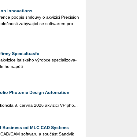
ion Innovations
n­ce pod­pis smlou­vy o akvi­zi­ci Pre­ci­si­on
o­leč­nos­ti za­bý­va­jí­cí se soft­warem pro
firmy Specialtrasfo
vi­zi­ce ital­ské­ho vý­rob­ce spe­ci­a­li­zo­va­
ní­ho na­pě­tí
tfolio Photonic Design Automation
kon­či­la 9. červ­na 2026 akvi­zi­ci VPI­pho...
M Business od MLC CAD Systems
el CAD/CAM soft­wa­ru a sou­část San­dvik