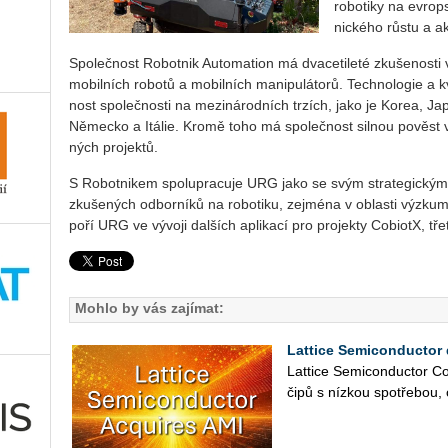
ro­bo­ti­ky na ev­rop
nic­ké­ho růstu a ak
Spo­leč­nost Ro­bot­nik Au­to­mati­on má dva­ce­ti­le­té zku­še­nos­ti 
mo­bil­ních ro­bo­tů a mo­bil­ních ma­ni­pu­lá­to­rů. Tech­no­lo­gie a kva
nost spo­leč­nos­ti na me­zi­ná­rod­ních tr­zích, jako je Korea, J
Ně­mec­ko a Itá­lie. Kromě toho má spo­leč­nost sil­nou po­věst v o
ných pro­jek­tů.
S Ro­bot­ni­kem spo­lu­pra­cu­je URG jako se svým stra­te­gic­kým
zku­še­ných od­bor­ní­ků na ro­bo­ti­ku, zejmé­na v ob­las­ti vý­zku­m
po­ří URG ve vý­vo­ji dal­ších apli­ka­cí pro pro­jek­ty Co­bi­o­tX, třet
Mohlo by vás zajímat:
Lattice Semiconductor 
Lat­ti­ce Se­mi­con­duc­tor Co
čipů s níz­kou spo­tře­bou, 