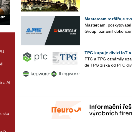
Mastercam rozšiřuje s
Mas­ter­cam, po­sky­to­va­t
Group, ozná­mil do­kon­če­ní 
GPU
TPG kupuje divizi IoT 
PTC a TPG ozná­mi­ly uza­vře­
ři
dě TPG získá od PTC di­vi­
é a AI
Česku
enQ