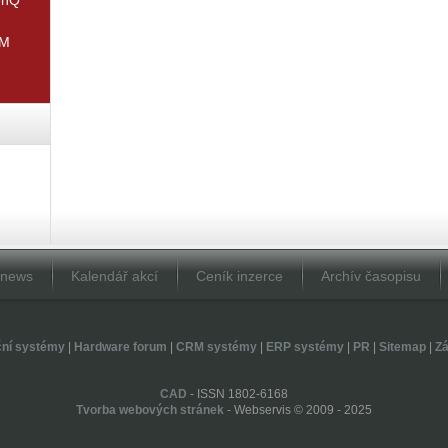
IM
Dnews
Kalendář akcí
Ceník inzerce
Archív časopisu
ční systémy
|
Hardware forum
|
CRM systémy
|
ERP systémy
|
PR
|
Sitemap
|
Zá
CAD
- ISSN 1802-6168
Tvorba webových stránek
- Webservis © 2009 - 2025