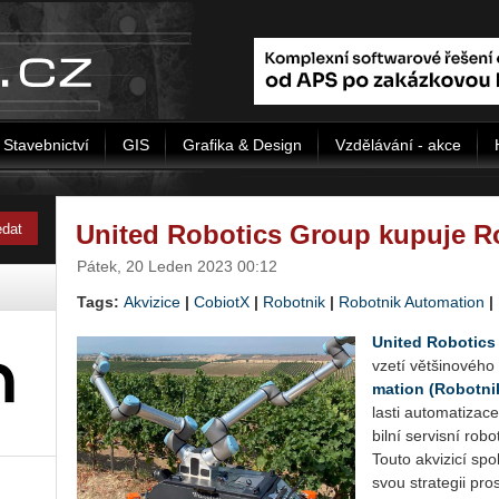
Stavebnictví
GIS
Grafika & Design
Vzdělávání - akce
United Robotics Group kupuje R
Pátek, 20 Leden 2023 00:12
Tags:
Akvizice
|
CobiotX
|
Ro­bot­nik
|
Ro­bot­nik Au­to­mati­on
|
Uni­ted Ro­bo­ti
vze­tí vět­ši­no­vé­ho
mati­on (Ro­bot­ni
las­ti au­to­ma­ti­za­c
bil­ní ser­vis­ní ro­b
Touto akvi­zi­cí spo­
svou stra­te­gii pro­s