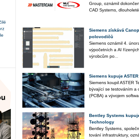
Group, ozná­mil do­kon­če­ní
CAD Sys­tems, dlou­ho­le­té­
ilé
urz
Siemens získává Canopu
le
polovodičů
Sie­mens ozná­mil 4. února ak
vý­po­čet­ních a AI ří­ze­nýc
vý­rob­cům po...
Siemens kupuje ASTER
Sie­mens kou­pil ASTER Tec
bý­va­jí­cí se tes­to­vá­ním
(PCBA) a vý­vo­jem soft­wa­r
Bentley Systems kupuje
Technology
Bent­ley Sys­tems, spo­leč­n
to­vá­ní in­fra­stru­k­tu­ry, oz