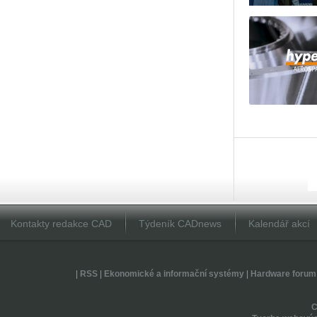
Kontakty redakce CAD
Týdeník CADnews
Kalendář akcí
|
RSS
|
Ekonomické a informační systémy
|
Hardware forum