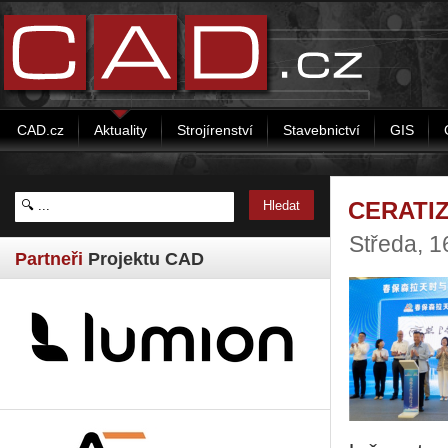
CAD.cz
Aktuality
Strojírenství
Stavebnictví
GIS
CERATIZ
Středa, 1
Partneři
Projektu CAD