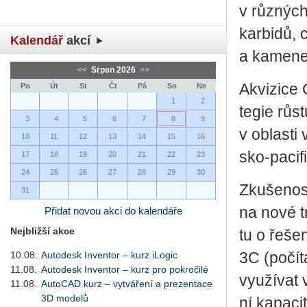
v růz­ných
kar­bi­dů, 
Kalendář
akcí
a ka­me­ne
<<
Srpen 2026
>>
Akvi­zi­ce
Po
Út
St
Čt
Pá
So
Ne
1
2
te­gie růst
3
4
5
6
7
8
9
v ob­las­ti
10
11
12
13
14
15
16
sko­‑pa­ci­f
17
18
19
20
21
22
23
24
25
26
27
28
29
30
Zku­še­nos­
31
na nové trh
Přidat novou akci do kalendáře
Nejbližší akce
tu o ře­še­
10.08.
Autodesk Inventor – kurz iLogic
3C (po­čí­t
11.08.
Autodesk Inventor – kurz pro pokročilé
vy­u­ží­vat
11.08.
AutoCAD kurz – vytváření a prezentace
3D modelů
ní ka­pa­ci