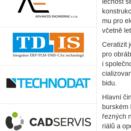
leč­nost s
kon­struk­c
mu pro ele
včet­ně le­
Ce­ra­ti­zit
pro ob­rá­
i spo­leč­n
ci­a­li­zo­
bi­du.
Hlav­ní čin
bur­ském M
řez­ných ná
ri­á­lů a o