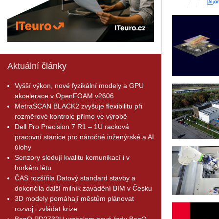
Aktuální
články
Vyšší výkon, nové fyzikální modely a GPU
akcelerace v OpenFOAM v2606
MetraSCAN BLACK2 zvyšuje flexibilitu při
rozměrové kontrole přímo ve výrobě
Dell Pro Precision 7 R1 – 1U racková
pracovní stanice pro náročné inženýrské a AI
úlohy
Senzory sledují kvalitu komunikací i v
horkém létu
ČAS rozšířila Datový standard stavby a
dokončila další milník zavádění BIM v Česku
3D modely pomáhají městům plánovat
rozvoj i zvládat krize
BenQ PD2732U vrcholem nové řady BenQ