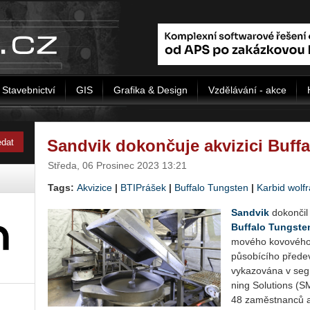
Stavebnictví
GIS
Grafika & Design
Vzdělávání - akce
Sandvik dokončuje akvizici Buff
Středa, 06 Prosinec 2023 13:21
Tags:
Akvizice
|
BTIPrášek
|
Buffalo Tungsten
|
Karbid wolf
San­dvik
do­kon­čil
Bu­f­fa­lo Tun­gs­te
mo­vé­ho ko­vo­vé­ho
pů­so­bí­cí­ho pře­d
vy­ka­zo­vá­na v seg
ning So­lu­ti­ons (
48 za­měst­nan­ců