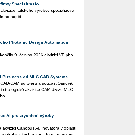
firmy Specialtrasfo
vi­zi­ce ital­ské­ho vý­rob­ce spe­ci­a­li­zo­va­
ní­ho na­pě­tí
tfolio Photonic Design Automation
kon­či­la 9. červ­na 2026 akvi­zi­ci VPI­pho...
M Business od MLC CAD Systems
el CAD/CAM soft­wa­ru a sou­část San­dvik
 stra­te­gic­ké akvi­zi­ce CAM di­vi­ze MLC
ho ...
s AI pro zrychlení výroby
vi­zi­ci Ca­no­pus AI, ino­vá­to­ra v ob­las­ti
h me­t­ro­lo­gic­kých ře­še­ní, která umož­ňují