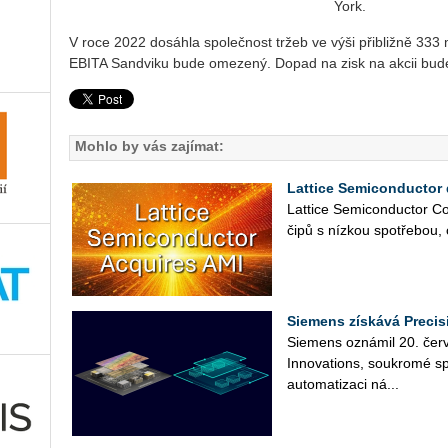
York.
V roce 2022 do­sáh­la spo­leč­nost tržeb ve výši při­bliž­ně 333
EBITA San­dvi­ku bude ome­ze­ný. Dopad na zisk na akcii bude
Mohlo by vás zajímat:
Lattice Semiconductor 
Lat­ti­ce Se­mi­con­duc­tor Co
čipů s níz­kou spo­tře­bou, 
Siemens získává Precis
Sie­mens ozná­mil 20. čer­ve
In­no­vati­ons, sou­kro­mé sp
au­to­ma­ti­za­ci ná­...