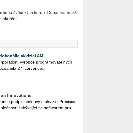
 mi­li­o­nů švéd­ských korun. Dopad na marži
 akreč­ní.
dokončila akvizici AMI
r­po­rati­on, vý­rob­ce pro­gra­mo­va­tel­ných
ozná­mi­la 27. čer­ven­ce...
ion Innovations
n­ce pod­pis smlou­vy o akvi­zi­ci Pre­ci­si­on
o­leč­nos­ti za­bý­va­jí­cí se soft­warem pro