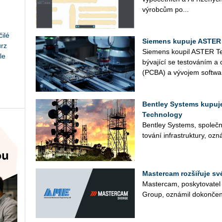
vý­rob­cům po...
ilé
Siemens kupuje ASTER
urz
Sie­mens kou­pil ASTER Tec
le
bý­va­jí­cí se tes­to­vá­ním
(PCBA) a vý­vo­jem soft­wa­r
Bentley Systems kupuje
Technology
Bent­ley Sys­tems, spo­leč­n
to­vá­ní in­fra­stru­k­tu­ry, oz
Mastercam rozšiřuje s
Mas­ter­cam, po­sky­to­va­t
Group, ozná­mil do­kon­če­ní 