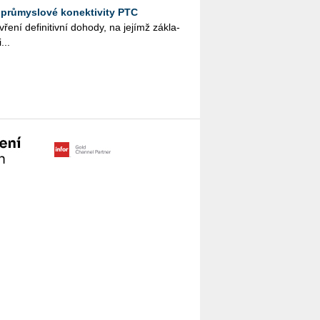
a průmyslové konektivity PTC
ní de­fi­ni­tiv­ní do­ho­dy, na je­jímž zá­kla­
...