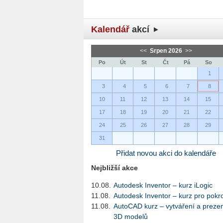
Kalendář
akcí
<<
Srpen 2026
>>
Po
Út
St
Čt
Pá
So
1
3
4
5
6
7
8
10
11
12
13
14
15
17
18
19
20
21
22
24
25
26
27
28
29
31
Přidat novou akci do kalendáře
Nejbližší akce
10.08.
Autodesk Inventor – kurz iLogic
11.08.
Autodesk Inventor – kurz pro pokro
11.08.
AutoCAD kurz – vytváření a preze
3D modelů