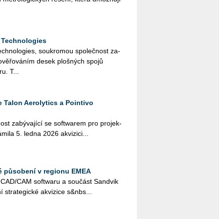
 Technologies
h­no­lo­gies, sou­kro­mou spo­leč­nost za­
 a ově­řo­vá­ním desek ploš­ných spojů
u. T...
 Talon Aerolytics a Pointivo
ost za­bý­va­jí­cí se soft­warem pro pro­jek­
ná­mi­la 5. ledna 2026 akvi­zi­ci...
vé působení v regionu EMEA
el CAD/CAM soft­wa­ru a sou­část San­dvik
stra­te­gic­ké akvi­zi­ce s&nbs...