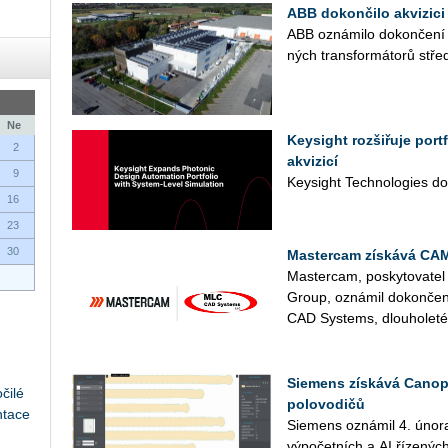
ABB dokončilo akvizici 
ABB ozná­mi­lo do­kon­če­ní ak
ných trans­for­má­to­rů střed­
Ne
Keysight rozšiřuje por
2
akvizicí
9
Key­sight Tech­no­lo­gies do­
16
23
30
Mastercam získává CA
Mas­ter­cam, po­sky­to­va­t
Group, ozná­mil do­kon­če­ní
CAD Sys­tems, dlou­ho­le­té­
Siemens získává Canopu
čilé
polovodičů
ntace
Sie­mens ozná­mil 4. února ak
vý­po­čet­ních a AI ří­ze­nýc