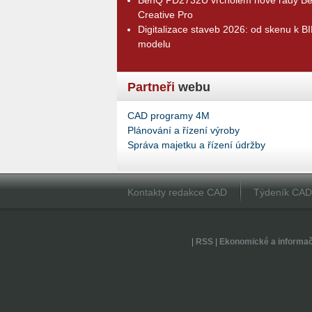
Creative Pro
Digitalizace staveb 2026: od skenu k B
modelu
Partneři
webu
CAD programy 4M
Plánování a řízení výroby
Správa majetku a řízení údržby
Kontakty redakce CAD
Týdeník CA
|
RSS
|
Ekonomické a informa