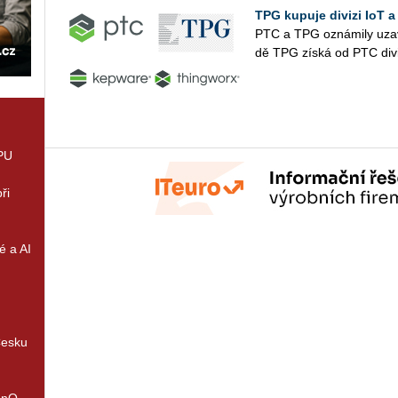
TPG kupuje divizi IoT 
PTC a TPG ozná­mi­ly uza­vře­
dě TPG získá od PTC di­vi­
GPU
ři
é a AI
Česku
enQ