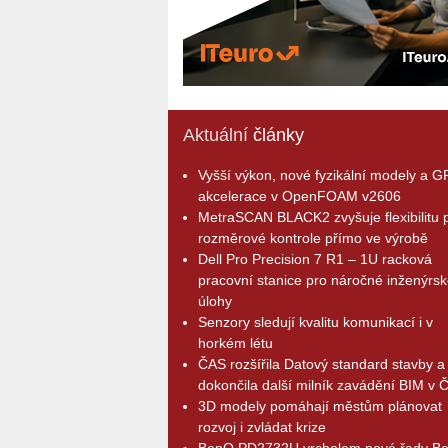
Aktuální
články
Vyšší výkon, nové fyzikální modely a 
akcelerace v OpenFOAM v2606
MetraSCAN BLACK2 zvyšuje flexibilitu p
rozměrové kontrole přímo ve výrobě
Dell Pro Precision 7 R1 – 1U racková
pracovní stanice pro náročné inženýrsk
úlohy
Senzory sledují kvalitu komunikací i v
horkém létu
ČAS rozšířila Datový standard stavby a
dokončila další milník zavádění BIM v 
3D modely pomáhají městům plánovat
rozvoj i zvládat krize
BenQ PD2732U vrcholem nové řady B