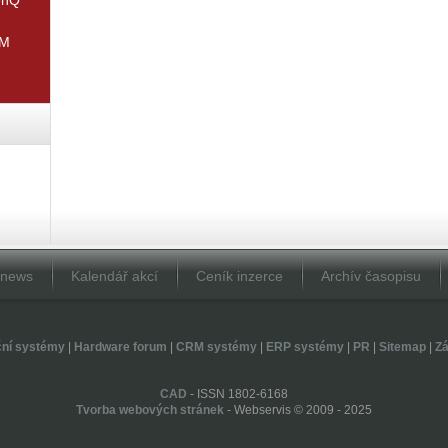
IM
Dnews
Kalendář akcí
Ceník inzerce
Archív časopisu
ční systémy
|
Hardware forum
|
CRM systémy
|
ERP systémy
|
PR
|
Sitemap
|
Zá
CAD
- ISSN 1802-6168
Tvorba webových stránek
- Webservis © 2009 - 2025