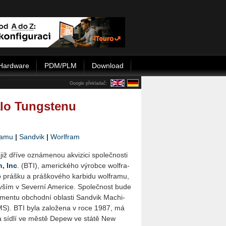
Hardware
PDM/PLM
Download
Google překladač:
alo Tungstenu
ramu
|
Sandvik
|
Worlfram
 již dříve ozná­me­nou akvi­zi­ci spo­leč­nos­ti
n, Inc
. (BTI), ame­ric­ké­ho vý­rob­ce wolfra­
 práš­ku a práš­ko­vé­ho kar­bi­du wolfra­mu,
e­vším v Se­ver­ní Ame­ri­ce. Spo­leč­nost bude
­men­tu ob­chod­ní ob­las­ti San­dvik Ma­chi­
SMS). BTI byla za­lo­že­na v roce 1987, má
 a sídlí ve městě Depew ve státě New