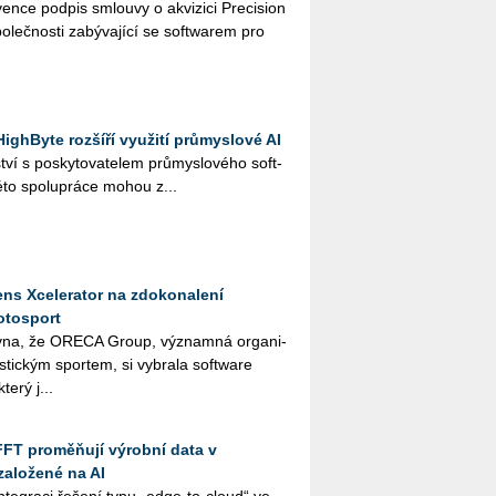
n­ce pod­pis smlou­vy o akvi­zi­ci Pre­ci­si­on
o­leč­nos­ti za­bý­va­jí­cí se soft­warem pro
ighByte rozšíří využití průmyslové AI
ví s po­sky­to­va­te­lem prů­mys­lo­vé­ho soft­
to spo­lu­prá­ce mohou z...
ns Xcelerator na zdokonalení
otosport
­na, že ORE­CA Group, vý­znam­ná or­ga­ni­
ris­tic­kým spor­tem, si vy­bra­la soft­ware
terý j...
FFT proměňují výrobní data v
založené na AI