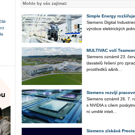
Mohlo by vás zajímat:
Simple Energy rozšiřuje
ilé
Sie­mens Di­gi­tal In­du­st­r
urz
vý­rob­ce elek­tric­kých jed­n
le
MULTIVAC volí Teamcen
Sie­mens ozná­mil 23. čer­v
da­va­te­lů ře­še­ní pro zpra­c
pro­střed­ků a&nb...
Siemens rozvíjí pracov
Sie­mens ozná­mil 26. 7. roz­
s NVI­DIA s cílem po­skyt­no
ní umělé in­te­li­...
Siemens získává Precis