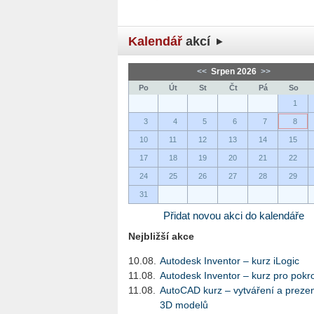
Kalendář
akcí
<<
Srpen 2026
>>
Po
Út
St
Čt
Pá
So
1
3
4
5
6
7
8
10
11
12
13
14
15
17
18
19
20
21
22
24
25
26
27
28
29
31
Přidat novou akci do kalendáře
Nejbližší akce
10.08.
Autodesk Inventor – kurz iLogic
11.08.
Autodesk Inventor – kurz pro pokro
11.08.
AutoCAD kurz – vytváření a preze
3D modelů