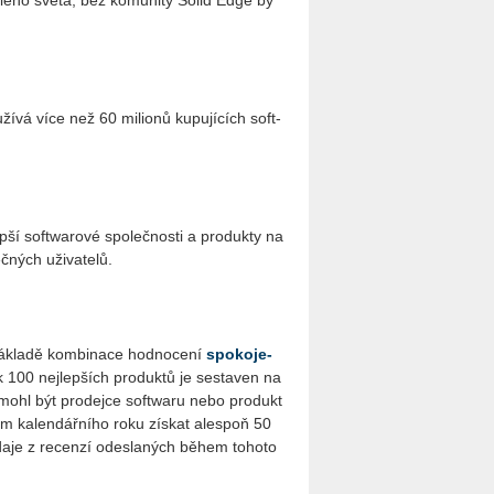
e­lé­ho světa, bez ko­mu­ni­ty Solid Edge by
í­vá více než 60 mi­li­o­nů ku­pu­jí­cích soft­
ší soft­wa­ro­vé spo­leč­nos­ti a pro­duk­ty na
č­ných uži­va­te­lů.
á­kla­dě kom­bi­na­ce hod­no­ce­ní
spo­ko­je­
k 100 nej­lep­ších pro­duk­tů je se­sta­ven na
y mohl být pro­dej­ce soft­wa­ru nebo pro­dukt
 ka­len­dář­ní­ho roku zís­kat ale­spoň 50
daje z re­cen­zí ode­sla­ných během to­ho­to