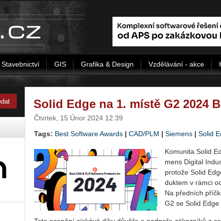
Stavebnictví
GIS
Grafika & Design
Vzdělávání - akce
Solid Edge na 1. místě G2 2024 
Čtvrtek, 15 Únor 2024 12:39
Tags:
Best Software Awards
|
CAD/PLM
|
Siemens
|
Solid 
Ko­mu­ni­ta Solid E
mens Di­gi­tal In­du
pro­to­že Solid Ed
duk­tem v rámci oc
Na před­ních příč­k
G2 se Solid Edge tr