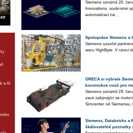
Sie­mens ozná­mil 20. čer­ve
In­no­vati­ons, sou­kro­mé sp
au­to­ma­ti­za­ci ná­...
Spolupráce Siemens a H
Sie­mens uza­vřel part­ner­st
wa­ru HighBy­te. V rámci té
GPU
ři
ORECA si vybrala Sieme
é a AI
konstrukce vozů pro m
Sie­mens ozná­mil 29. červ
za­ce za­bý­va­jí­cí se mo­to­
Sim­cen­ter od Sie­men­su, k
Česku
Siemens, Databricks a 
škálovatelné poznatky 
enQ