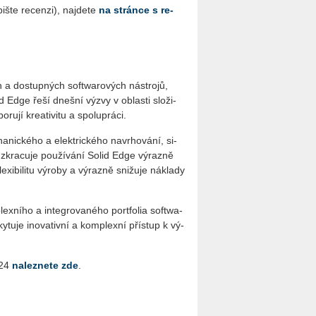
iš­te re­cen­zi), na­jde­te
na strán­ce s re­
h a do­stup­ných soft­wa­ro­vých ná­stro­jů,
id Edge řeší dneš­ní výzvy v ob­las­ti slo­ži­
ru­jí kre­a­ti­vi­tu a spo­lu­prá­ci.
ha­nic­ké­ho a elek­tric­ké­ho na­vr­ho­vá­ní, si­
u zkra­cu­je po­u­ží­vá­ní Solid Edge vý­raz­ně
i­bi­li­tu vý­ro­by a vý­raz­ně sni­žu­je ná­kla­dy
ex­ní­ho a in­te­gro­va­né­ho port­fo­lia soft­wa­
­tu­je ino­va­tiv­ní a kom­plex­ní pří­stup k vý­
024
na­lez­ne­te zde
.