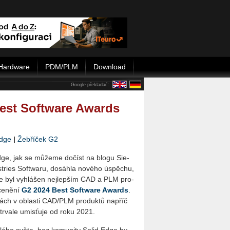
Hardware
PDM/PLM
Download
Google překladač:
Best Software Awards
Edge
|
Žebříček G2
dge, jak se mů­že­me do­číst na blogu Sie­
stries Soft­wa­ru, do­sáh­la no­vé­ho úspě­chu,
ge byl vy­hlá­šen nej­lep­ším CAD a PLM pro­
e­ně­ní
G2 2024 Best Soft­ware Awards
.
ách v ob­las­ti CAD/PLM pro­duk­tů na­příč
­va­le umis­ťu­je od roku 2021.