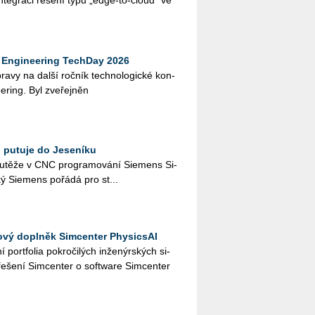
te­gra­ci ře­še­ní typu „edge-to-cloud“ ve
Engineering TechDay 2026
­pra­vy na další roč­ník tech­no­lo­gic­ké kon­
e­ring. Byl zve­řej­něn
 putuje do Jeseníku
u­tě­že v CNC pro­gra­mo­vá­ní Sie­mens Si­
ý Sie­mens po­řá­dá pro st...
ový doplněk Simcenter PhysicsAI
 port­fo­lia po­kro­či­lých in­že­nýr­ských si­
ře­še­ní Sim­cen­ter o soft­ware Sim­cen­ter