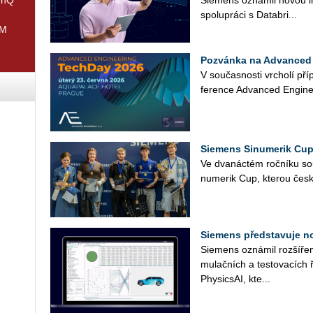
Sie­mens ozná­mil novou in­
spo­lu­prá­ci s Da­ta­b­ri...
IM
Pozvánka na Advanced 
V sou­čas­nos­ti vr­cho­lí pří
fe­ren­ce Advan­ced En­gi­ne
Siemens Sinumerik Cup
Ve dva­nác­tém roč­ní­ku so
nu­me­rik Cup, kte­rou česk
Siemens představuje n
Sie­mens ozná­mil roz­ší­ře­ní
mu­lač­ních a tes­to­va­cích 
Phy­sics­AI, kte...