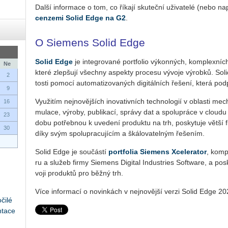
Další in­for­ma­ce o tom, co ří­ka­jí sku­teč­ní uži­va­te­lé (nebo na­p
cen­ze­mi Solid Edge na G2
.
O Siemens Solid Edge
Solid Edge
je in­te­gro­va­né port­fo­lio vý­kon­ných, kom­plex­níc
Ne
které zlep­šu­jí všech­ny aspek­ty pro­ce­su vý­vo­je vý­rob­ků. Sol
2
tos­ti po­mo­cí au­to­ma­ti­zo­va­ných di­gi­tál­ních ře­še­ní, která pod­po­
9
Vy­u­ži­tím nej­no­věj­ších ino­va­tiv­ních tech­no­lo­gií v ob­las­ti me­c
16
mu­la­ce, vý­ro­by, pu­b­li­ka­cí, sprá­vy dat a spo­lu­prá­ce v clou­d
23
dobu po­třeb­nou k uve­de­ní pro­duk­tu na trh, po­sky­tu­je větší fle­x
30
díky svým spo­lu­pra­cu­jí­cím a šká­lo­va­tel­ným ře­še­ním.
Solid Edge je sou­čás­tí
port­fo­lia Sie­mens Xce­le­ra­tor
, kom­pl
ru a slu­žeb firmy Sie­mens Di­gi­tal In­dustries Soft­ware, a po­sky
vo­ji pro­duk­tů pro běžný trh.
Více in­for­ma­cí o no­vin­kách v nej­no­věj­ší verzi Solid Edge 2
čilé
ntace