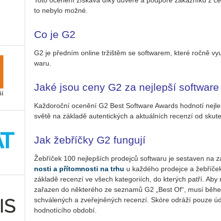
Toto oce­ně­ní zís­ká­vá díky dů­vě­ře a pod­po­ře zá­kaz­ní­ků z c
to ne­by­lo možné.
Co je G2
G2 je před­ním on­li­ne tr­žiš­těm se soft­warem, které ročně vy­u­ž
wa­ru.
Jaké jsou ceny G2 za nej­lep­ší soft­ware
Kaž­do­roč­ní oce­ně­ní G2 Best Soft­ware Awards hod­no­tí nej­lep­
světě na zá­kla­dě au­ten­tic­kých a ak­tu­ál­ních re­cen­zí od sku­te
Jak žebříčky G2 fungují
Žeb­ří­ček 100 nej­lep­ších pro­dej­ců soft­wa­ru je se­sta­ven na z
nos­ti a pří­tom­nos­ti na trhu
u kaž­dé­ho pro­dej­ce a žeb­ří­če
zá­kla­dě re­cen­zí ve všech ka­te­go­ri­ích, do kte­rých patří. Ab
za­řa­zen do ně­kte­ré­ho ze se­zna­mů G2 „Best Of“, musí během
schvá­le­ných a zve­řej­ně­ných re­cen­zí. Skóre od­rá­ží pouze ú
hod­no­tí­cí­ho ob­do­bí.