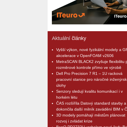
Aktuální
články
Vyšší výkon, nové fyzikální modely a 
akcelerace v OpenFOAM v2606
MetraSCAN BLACK2 zvyšuje flexibilitu p
rozměrové kontrole přímo ve výrobě
Dell Pro Precision 7 R1 – 1U racková
pracovní stanice pro náročné inženýrsk
úlohy
Senzory sledují kvalitu komunikací i v
horkém létu
ČAS rozšířila Datový standard stavby a
dokončila další milník zavádění BIM v 
3D modely pomáhají městům plánovat
rozvoj i zvládat krize
BenQ PD2732U vrcholem nové řady B