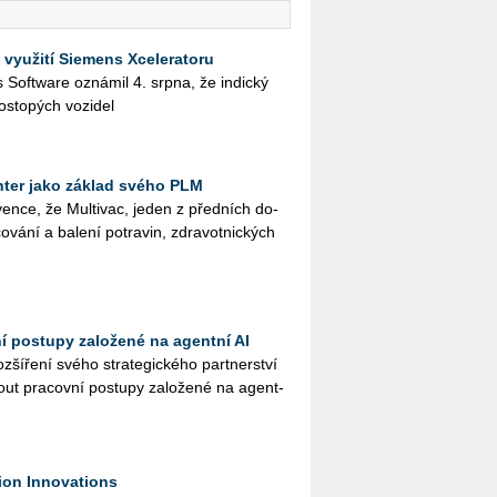
 využití Siemens Xceleratoru
ies Soft­ware ozná­mil 4. srpna, že in­dic­ký
os­to­pých vo­zi­del
ter jako základ svého PLM
en­ce, že Mul­ti­vac, jeden z před­ních do­
o­vá­ní a ba­le­ní po­tra­vin, zdra­vot­nic­kých
ní postupy založené na agentní AI
ší­ře­ní svého stra­te­gic­ké­ho part­ner­ství
ut pra­cov­ní po­stu­py za­lo­že­né na agent­
ion Innovations