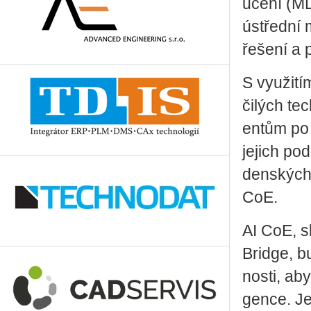
učení (ML)
ústřed­ní m
ře­še­ní a 
S vy­u­ži­t
či­lých te
en­tům po 
je­jich pod
den­ských 
CoE.
AI CoE, sl
Bridge, bud
nos­ti, aby 
gen­ce. Je