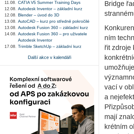
11.08.
CATIA V5 Summer Training Days
Bridge řa
12.08.
Autodesk Inventor – základní kurz
stran­né­
12.08.
Blender – úvod do 3D
13.08.
AutoCAD – kurz pro středně pokročilé
Kon­ku­ren
13.08.
Autodesk Fusion 360 – základní kurz
14.08.
Autodesk Fusion 360 – pro uživatele
ním tech­n
Autodesk Inventor
17.08.
Trimble SketchUp – základní kurz
řit zdro­je 
kon­krét­ní
Další akce v kalendáři
umo­ž­ňuje v
vý­znam­n
va­cí v ob­
a nej­e­fek­
Při­způ­so
mají zna­lo
krét­ním ob