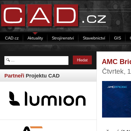
CAD.cz
Aktuality
Strojírenství
Stavebnictví
GIS
AMC Brid
Čtvrtek, 
Partneři
Projektu CAD