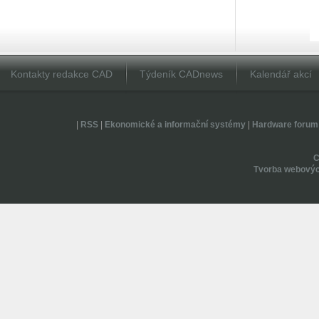
Kontakty redakce CAD
Týdeník CADnews
Kalendář akcí
|
RSS
|
Ekonomické a informační systémy
|
Hardware forum
Tvorba webovýc