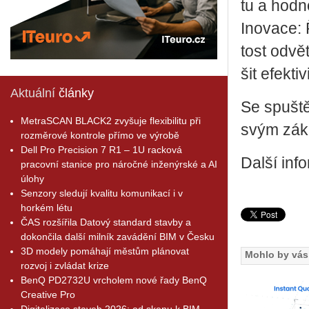
tu a hod­no
Ino­va­ce: Ř
tost od­vět
šit efek­ti­
Aktuální
články
Se spuš­t
MetraSCAN BLACK2 zvyšuje flexibilitu při
svým zá­ka
rozměrové kontrole přímo ve výrobě
Dell Pro Precision 7 R1 – 1U racková
Další inf
pracovní stanice pro náročné inženýrské a AI
úlohy
Senzory sledují kvalitu komunikací i v
horkém létu
ČAS rozšířila Datový standard stavby a
dokončila další milník zavádění BIM v Česku
3D modely pomáhají městům plánovat
Mohlo by vás 
rozvoj i zvládat krize
BenQ PD2732U vrcholem nové řady BenQ
Creative Pro
Digitalizace staveb 2026: od skenu k BIM