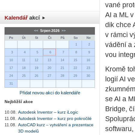
va­né pro­t
AI a ML v 
Kalendář
akcí
dik chce AM
<<
Srpen 2026
>>
v rámci vý­
Po
Út
St
Čt
Pá
So
Ne
vá­dě­ní a z
1
2
3
4
5
6
7
8
9
vou in­te­g
10
11
12
13
14
15
16
Kromě toho
17
18
19
20
21
22
23
24
25
26
27
28
29
30
lo­gií AI v
31
zkum­ném ú
Přidat novou akci do kalendáře
se AI a ML
Nejbližší akce
Bridge, čí
10.08.
Autodesk Inventor – kurz iLogic
Spo­lu­prá­
11.08.
Autodesk Inventor – kurz pro pokročilé
11.08.
AutoCAD kurz – vytváření a prezentace
soft­wa­ru
3D modelů