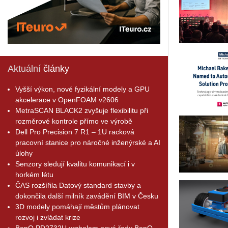
Aktuální
články
Vyšší výkon, nové fyzikální modely a GPU
akcelerace v OpenFOAM v2606
MetraSCAN BLACK2 zvyšuje flexibilitu při
rozměrové kontrole přímo ve výrobě
Dell Pro Precision 7 R1 – 1U racková
pracovní stanice pro náročné inženýrské a AI
úlohy
Senzory sledují kvalitu komunikací i v
horkém létu
ČAS rozšířila Datový standard stavby a
dokončila další milník zavádění BIM v Česku
3D modely pomáhají městům plánovat
rozvoj i zvládat krize
BenQ PD2732U vrcholem nové řady BenQ