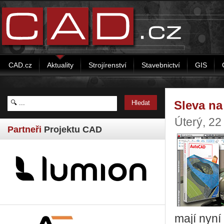
CAD.cz
Aktuality
Strojírenství
Stavebnictví
GIS
Sleva na
Úterý, 22
Partneři
Projektu CAD
mají nyní