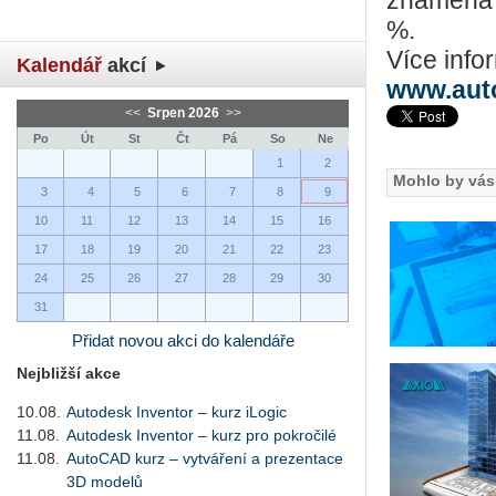
znamená n
%.
Více info
Kalendář
akcí
www.aut
<<
Srpen 2026
>>
Po
Út
St
Čt
Pá
So
Ne
1
2
Mohlo by vás 
3
4
5
6
7
8
9
10
11
12
13
14
15
16
17
18
19
20
21
22
23
24
25
26
27
28
29
30
31
Přidat novou akci do kalendáře
Nejbližší akce
10.08.
Autodesk Inventor – kurz iLogic
11.08.
Autodesk Inventor – kurz pro pokročilé
11.08.
AutoCAD kurz – vytváření a prezentace
3D modelů