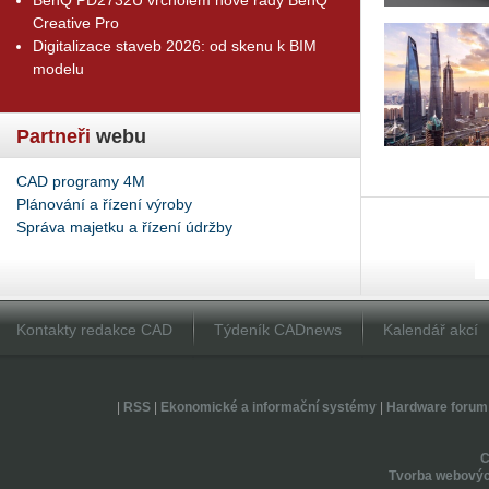
Creative Pro
Digitalizace staveb 2026: od skenu k BIM
modelu
Partneři
webu
CAD programy 4M
Plánování a řízení výroby
Správa majetku a řízení údržby
Kontakty redakce CAD
Týdeník CADnews
Kalendář akcí
|
RSS
|
Ekonomické a informační systémy
|
Hardware forum
Tvorba webovýc