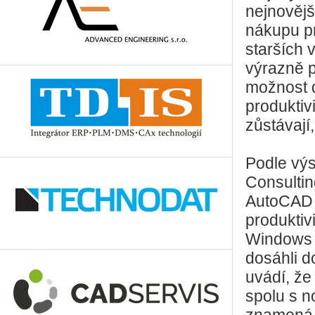
nejnovějš
nákupu pr
starších 
výrazně p
možnost d
produktiv
zůstávají
Podle výs
Consultin
AutoCAD 
produktiv
Windows 7
dosáhli d
uvádí, že
spolu s n