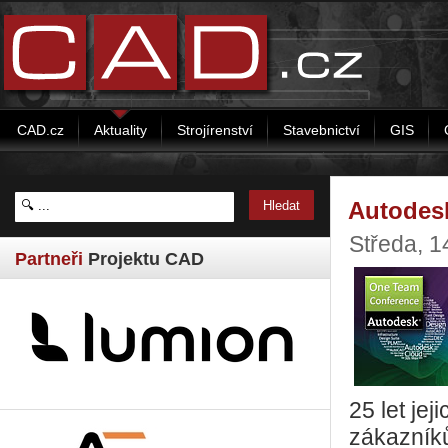
CAD.cz
Aktuality
Strojírenství
Stavebnictví
GIS
Autodesk
Středa, 1
Partneři
Projektu CAD
25 let je
zákazníků