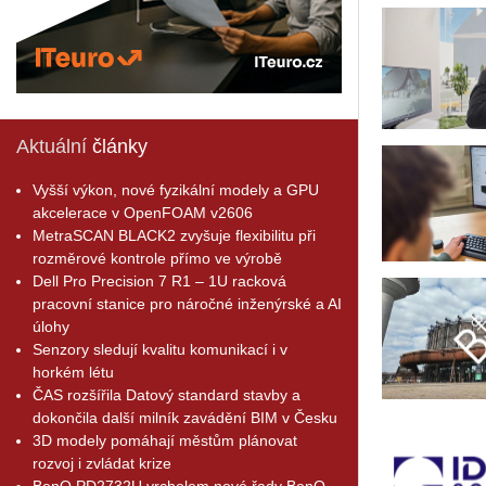
Aktuální
články
Vyšší výkon, nové fyzikální modely a GPU
akcelerace v OpenFOAM v2606
MetraSCAN BLACK2 zvyšuje flexibilitu při
rozměrové kontrole přímo ve výrobě
Dell Pro Precision 7 R1 – 1U racková
pracovní stanice pro náročné inženýrské a AI
úlohy
Senzory sledují kvalitu komunikací i v
horkém létu
ČAS rozšířila Datový standard stavby a
dokončila další milník zavádění BIM v Česku
3D modely pomáhají městům plánovat
rozvoj i zvládat krize
BenQ PD2732U vrcholem nové řady BenQ