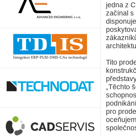
jedna z C
začínal 
disponuje
poskytov
zákazník
architekt
Tito prod
konstrukč
představy
„Těchto 
schopnost
podnikání
pro prode
oceňujeme
společnos