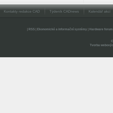
Kontakty redakce CAD
Týdeník CADnews
Kalendář akcí
|
RSS
|
Ekonomické a informační systémy
|
Hardware forum
Tvorba webovýc