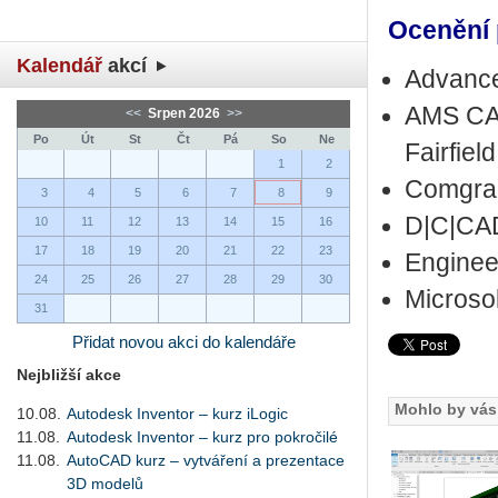
Ocenění 
Kalendář
akcí
Advance
AMS CAD
<<
Srpen 2026
>>
Po
Út
St
Čt
Pá
So
Ne
Fairfiel
1
2
Comgrap
3
4
5
6
7
8
9
D|C|CAD
10
11
12
13
14
15
16
17
18
19
20
21
22
23
Enginee
24
25
26
27
28
29
30
Microso
31
Přidat novou akci do kalendáře
Nejbližší akce
Mohlo by vás 
10.08.
Autodesk Inventor – kurz iLogic
11.08.
Autodesk Inventor – kurz pro pokročilé
11.08.
AutoCAD kurz – vytváření a prezentace
3D modelů