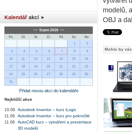
vytvářet 
modelů, a
Kalendář
akcí
OBJ a dal
<<
Srpen 2026
>>
Po
Út
St
Čt
Pá
So
Ne
1
2
Mohlo by vás 
3
4
5
6
7
8
9
10
11
12
13
14
15
16
17
18
19
20
21
22
23
24
25
26
27
28
29
30
31
Přidat novou akci do kalendáře
Nejbližší akce
10.08.
Autodesk Inventor – kurz iLogic
11.08.
Autodesk Inventor – kurz pro pokročilé
11.08.
AutoCAD kurz – vytváření a prezentace
3D modelů