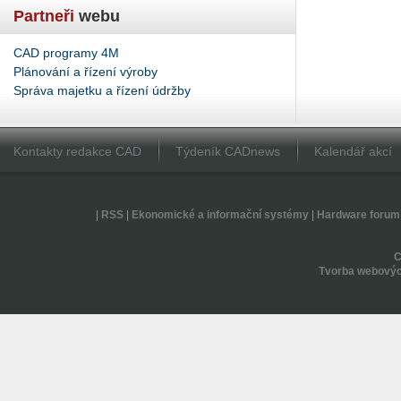
Partneři
webu
CAD programy 4M
Plánování a řízení výroby
Správa majetku a řízení údržby
Kontakty redakce CAD
Týdeník CADnews
Kalendář akcí
|
RSS
|
Ekonomické a informační systémy
|
Hardware forum
Tvorba webovýc