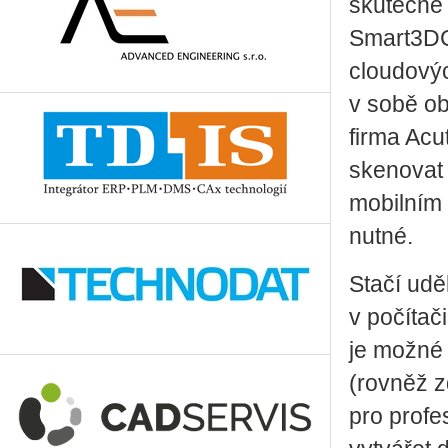
skutečně
Smart3DC
cloudovýc
v sobě ob
firma Acu
skenovat 
mobilním 
nutné.
Stačí udě
v počítač
je možné
(rovněž z
pro profe