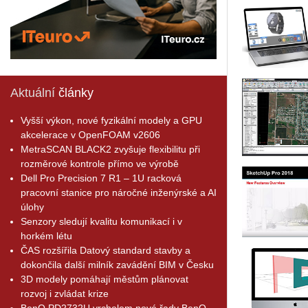
Aktuální
články
Vyšší výkon, nové fyzikální modely a GPU
akcelerace v OpenFOAM v2606
MetraSCAN BLACK2 zvyšuje flexibilitu při
rozměrové kontrole přímo ve výrobě
Dell Pro Precision 7 R1 – 1U racková
pracovní stanice pro náročné inženýrské a AI
úlohy
Senzory sledují kvalitu komunikací i v
horkém létu
ČAS rozšířila Datový standard stavby a
dokončila další milník zavádění BIM v Česku
3D modely pomáhají městům plánovat
rozvoj i zvládat krize
BenQ PD2732U vrcholem nové řady BenQ