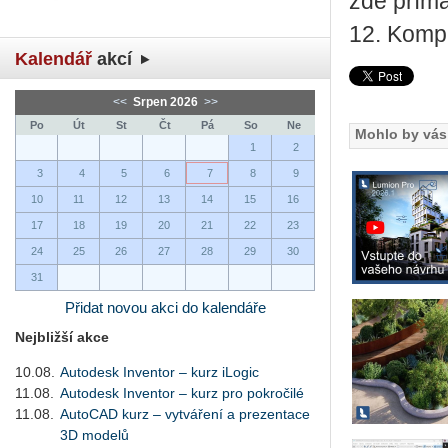
zde přím
12. Komp
Kalendář
akcí
<<
Srpen 2026
>>
Po
Út
St
Čt
Pá
So
Ne
Mohlo by vás 
1
2
3
4
5
6
7
8
9
10
11
12
13
14
15
16
17
18
19
20
21
22
23
24
25
26
27
28
29
30
31
Přidat novou akci do kalendáře
Nejbližší akce
10.08.
Autodesk Inventor – kurz iLogic
11.08.
Autodesk Inventor – kurz pro pokročilé
11.08.
AutoCAD kurz – vytváření a prezentace
3D modelů