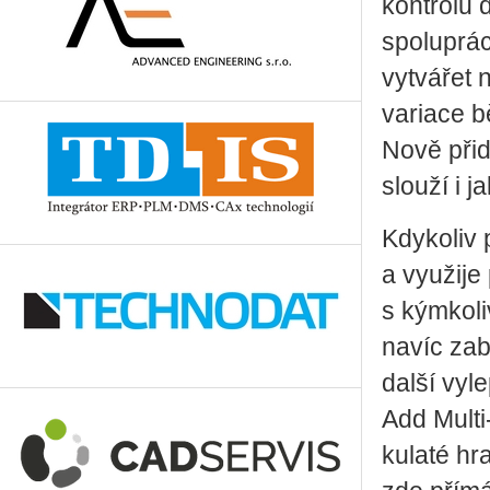
kontrolu 
spoluprác
vytvářet 
variace b
Nově při
slouží i 
Kdykoliv 
a využije
s kýmkoli
navíc za
další vyl
Add Multi
kulaté hr