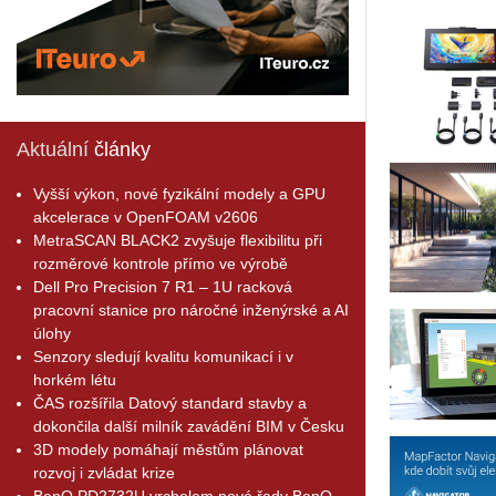
Aktuální
články
Vyšší výkon, nové fyzikální modely a GPU
akcelerace v OpenFOAM v2606
MetraSCAN BLACK2 zvyšuje flexibilitu při
rozměrové kontrole přímo ve výrobě
Dell Pro Precision 7 R1 – 1U racková
pracovní stanice pro náročné inženýrské a AI
úlohy
Senzory sledují kvalitu komunikací i v
horkém létu
ČAS rozšířila Datový standard stavby a
dokončila další milník zavádění BIM v Česku
3D modely pomáhají městům plánovat
rozvoj i zvládat krize
BenQ PD2732U vrcholem nové řady BenQ