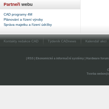
Partneři
webu
CAD programy 4M
Plánování a řízení výroby
Správa majetku a řízení údržby
Kontakty redakce CAD
Týdeník CADnews
Kalendář akcí
|
RSS
|
Ekonomické a informační systémy
|
Hardware forum
Tvorba webovýc