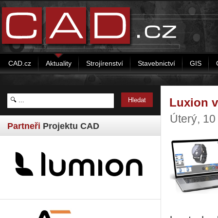
CAD.cz
Aktuality
Strojírenství
Stavebnictví
GIS
Luxion v
Úterý, 1
Partneři
Projektu CAD