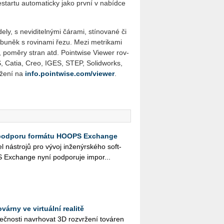
­star­tu au­to­ma­tic­ky jako prv­ní v na­bíd­ce
o­de­ly, s neviditelnými čárami, stí­no­va­né či
 bu­něk s ro­vi­na­mi ře­zu. Me­zi me­t­ri­ka­mi
 po­mě­ry stran atd. Poin­twi­se Vie­wer rov­
ACIS, Catia, Creo, IGES, STEP, So­li­dworks,
­že­ní na
info.pointwise.com/viewer
.
e podporu formátu HOOPS Exchange
l ná­stro­jů pro vývoj in­že­nýr­ské­ho soft­
Ex­chan­ge nyní pod­po­ru­je im­por...
várny ve virtuální realitě
s­ti na­vr­ho­vat 3D roz­vr­že­ní to­vá­ren