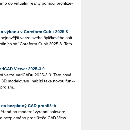
o do vir­tu­ál­ní re­a­li­ty po­mo­cí pro­hlí­že­
i a výkonu v Coreform Cubit 2025.8
 nej­no­věj­ší verze svého špič­ko­vé­ho soft­
­rál­ních sítí Co­re­form Cubit 2025.8. Tato
ariCAD Viewer 2025-3.0
vá verze Va­ri­CA­Du 2025-3.0. Tato nová
3D mo­de­lo­vá­ní, na­bí­zí také novou funk­
 pro zm...
 na bezplatný CAD prohlížeč
­ře­ná na mo­der­ní vý­rob­ní soft­ware,
vého bez­plat­né­ho pro­hlí­že­če CAD View...