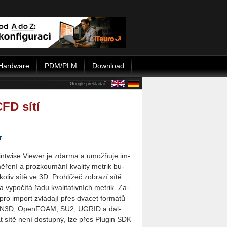
Hardware
PDM/PLM
Download
Google překladač:
FD sítí
r
n­twi­se Vie­wer je zdar­ma a umo­ž­ňu­je im­
mě­ře­ní a pro­zkou­má­ní kva­li­ty me­t­rik bu­
ko­liv sí­tě ve 3D. Pro­hlí­žeč zob­ra­zí sí­tě
 vy­po­čí­tá řadu kva­li­ta­tiv­ních me­t­rik. Za­
pro im­port zvlá­da­jí přes dva­cet for­má­tů
N3D, Open­FO­AM, SU2, UGRID a dal­
t sí­tě ne­ní do­stup­ný, lze přes Plu­gin SDK