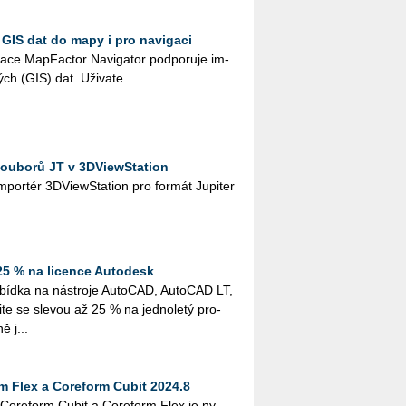
 GIS dat do mapy i pro navigaci
ka­ce Map­Fac­tor Na­vi­ga­tor pod­po­ru­je im­
kých (GIS) dat. Uži­va­te...
souborů JT v 3DViewStation
 im­por­tér 3D­View­Sta­ti­on pro for­mát Ju­pi­ter
25 % na licence Autodesk
bíd­ka na ná­stro­je Au­to­CAD, Au­to­CAD LT,
e se sle­vou až 25 % na jed­no­le­tý pro­
ě j...
m Flex a Coreform Cubit 2024.8
í Co­re­form Cubit a Co­re­form Flex je ny...