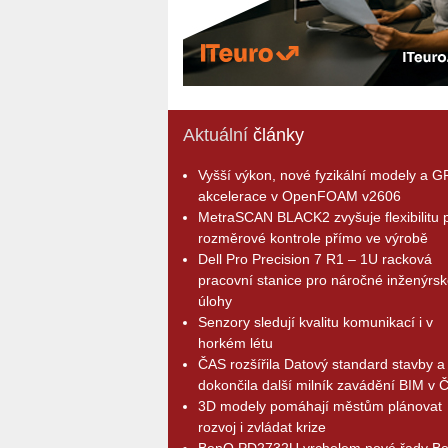
Aktuální
články
Vyšší výkon, nové fyzikální modely a 
akcelerace v OpenFOAM v2606
MetraSCAN BLACK2 zvyšuje flexibilitu p
rozměrové kontrole přímo ve výrobě
Dell Pro Precision 7 R1 – 1U racková
pracovní stanice pro náročné inženýrsk
úlohy
Senzory sledují kvalitu komunikací i v
horkém létu
ČAS rozšířila Datový standard stavby a
dokončila další milník zavádění BIM v 
3D modely pomáhají městům plánovat
rozvoj i zvládat krize
BenQ PD2732U vrcholem nové řady B