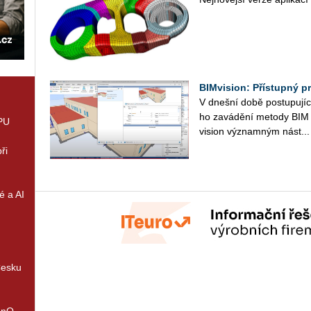
BIMvision: Přístupný p
V dneš­ní době po­stu­pu­jí­cí 
ho zavá­dě­ní meto­dy BIM (
GPU
vision vý­znam­ným nást...
ři
é a AI
Česku
enQ