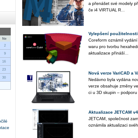
a pře­ná­šet své mo­de­ly přím
če i4 VIR­TU­AL R...
Vylepšení použitelnost
Ne
Co­re­form ozná­mil vy­dá­ní
2
wa­ru pro tvor­bu hexa­he­d
ak­tu­a­li­za­ce při­ná­ší...
9
16
23
Nová verze VariCAD a V
30
Ne­dáv­no byla vy­dá­na no
verze ob­sa­hu­je změny ve 
ci u 3D sku­pin – pod­po­ru
Aktualizace JETCAM v4
JET­CAM, spo­leč­nost za­mě
čilé
ozná­mi­la ak­tu­a­li­za­ci s
ntace