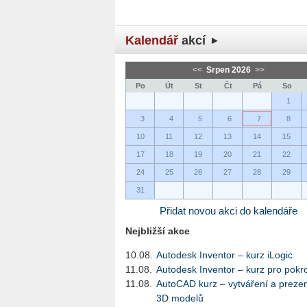
Kalendář
akcí
<<
Srpen 2026
>>
Po
Út
St
Čt
Pá
So
1
3
4
5
6
7
8
10
11
12
13
14
15
17
18
19
20
21
22
24
25
26
27
28
29
31
Přidat novou akci do kalendáře
Nejbližší akce
10.08.
Autodesk Inventor – kurz iLogic
11.08.
Autodesk Inventor – kurz pro pokro
11.08.
AutoCAD kurz – vytváření a preze
3D modelů