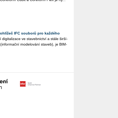
rohlížeč IFC souborů pro každého
digi­ta­li­za­ce ve sta­veb­nic­tví a stá­le šir­ší­
infor­mač­ní mode­lo­vá­ní sta­veb), je BIM­