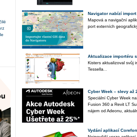
Navigator nabízí import
Ma­po­vá a na­vi­gač­ní apli­
ilé
port ex­ter­ních ge­o­gra­fic­
urz
le
Aktualizace importéru 
Kis­ters ak­tu­a­li­zo­val svůj
Tes­sel­la­...
Cyber Week – slevy až 
Spe­ci­ál­ní Cyber Week na­
Fusi­on 360 a Revit LT Suit
ná­jem od Adeonu, ak­tu­ál­n
Vydání aplikací Corefor
Nej­no­věj­ší verze apli­ka­c