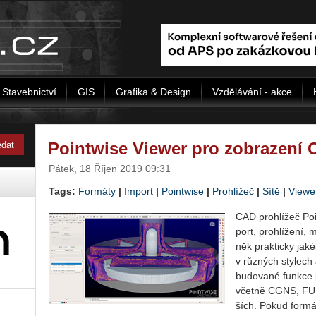
Stavebnictví
GIS
Grafika & Design
Vzdělávání - akce
Pointwise Viewer pro zobrazení C
Pátek, 18 Říjen 2019 09:31
Tags:
Formáty
|
Import
|
Pointwise
|
Prohlížeč
|
Sítě
|
Viewe
CAD pro­hlí­žeč Poi
port, pro­hlí­že­ní, 
něk prak­tic­ky ja­ké­
v růz­ných sty­lech a
bu­do­va­né funk­ce 
včet­ně CGNS, FU
ších. Po­kud for­má