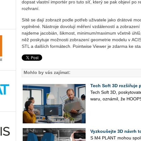
do­psat vlast­ní im­por­tér pro tu­to síť, kte­rý se pak ob­je­ví po re
roz­hra­ní.
Sí­tě se da­jí zob­ra­zit po­dle po­třeb uži­va­te­le ja­ko drá­to­vé m
vy­pl­ně­né. Ná­stro­je do­vo­lu­jí mě­ře­ní vzdá­le­nos­tí a zob­ra­ze­ní
na­jde­me ja­co­bi­án, šik­most, mi­ni­mum/ma­xi­mum včet­ně úhlů,
něž po­sky­tu­je mož­nos­ti zob­ra­ze­ní ge­o­me­t­rie mo­de­lu v 
STL a dal­ších for­má­tech. Poin­twi­se Vie­wer je zdar­ma ke sta
Mohlo by vás zajímat:
Tech Soft 3D rozšiřuj
Tech Soft 3D, po­sky­to­va­te
wa­ru, ozná­mil, že HOOPS 
Vyzkoušejte 3D návrh to
S M4 PLANT mohou spo­leč­no