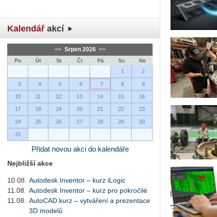
Kalendář
akcí
<<
Srpen 2026
>>
Po
Út
St
Čt
Pá
So
Ne
1
2
3
4
5
6
7
8
9
10
11
12
13
14
15
16
17
18
19
20
21
22
23
24
25
26
27
28
29
30
31
Přidat novou akci do kalendáře
Nejbližší akce
10.08.
Autodesk Inventor – kurz iLogic
11.08.
Autodesk Inventor – kurz pro pokročilé
11.08.
AutoCAD kurz – vytváření a prezentace
3D modelů