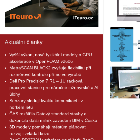
Aktuální
články
Vyšší výkon, nové fyzikální modely a GPU
akcelerace v OpenFOAM v2606
MetraSCAN BLACK2 zvyšuje flexibilitu při
rozměrové kontrole přímo ve výrobě
Dell Pro Precision 7 R1 – 1U racková
pracovní stanice pro náročné inženýrské a AI
úlohy
Senzory sledují kvalitu komunikací i v
horkém létu
ČAS rozšířila Datový standard stavby a
dokončila další milník zavádění BIM v Česku
3D modely pomáhají městům plánovat
rozvoj i zvládat krize
BenQ PD2732U vrcholem nové řady BenQ