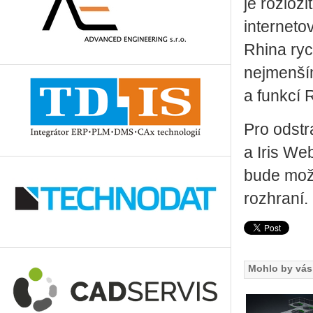
je rozlož
interneto
Rhina ryc
nejmenším
a funkcí 
Pro odstr
a Iris We
bude možn
rozhraní.
Mohlo by vás 