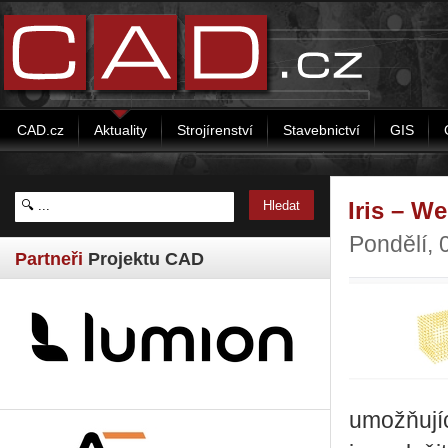
CAD.cz
Aktuality
Strojírenství
Stavebnictví
GIS
Iris – W
Pondělí, 
Partneři
Projektu CAD
umožňujíc