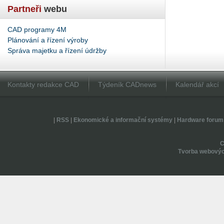
Partneři
webu
CAD programy 4M
Plánování a řízení výroby
Správa majetku a řízení údržby
Kontakty redakce CAD
Týdeník CADnews
Kalendář akcí
|
RSS
|
Ekonomické a informační systémy
|
Hardware forum
Tvorba webovýc