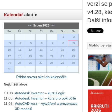
verzi se 
v4.28, kt
Kalendář
akcí
Další inf
<<
Srpen 2026
>>
Po
Út
St
Čt
Pá
So
Ne
1
2
3
4
5
6
7
8
9
Mohlo by vás 
10
11
12
13
14
15
16
17
18
19
20
21
22
23
24
25
26
27
28
29
30
31
Přidat novou akci do kalendáře
Nejbližší akce
10.08.
Autodesk Inventor – kurz iLogic
11.08.
Autodesk Inventor – kurz pro pokročilé
11.08.
AutoCAD kurz – vytváření a prezentace
3D modelů