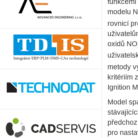
funkcemi
modelu 
rovnicí p
uživatelů
oxidů NO
uživatel
metody v
kritériím
Ignition 
Model sp
stávající
předchozí
pro nasta