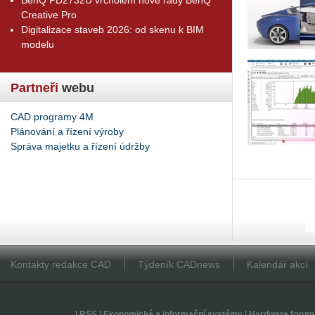
Creative Pro
Digitalizace staveb 2026: od skenu k BIM
modelu
Partneři
webu
CAD programy 4M
Plánování a řízení výroby
Správa majetku a řízení údržby
Kontakty redakce CAD
Týdeník CADnews
Kalendář akcí
|
RSS
|
Ekonomické a informační systémy
|
Hardware forum