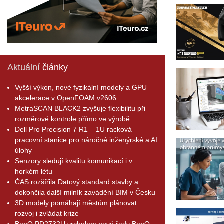
Aktuální
články
Vyšší výkon, nové fyzikální modely a GPU
akcelerace v OpenFOAM v2606
MetraSCAN BLACK2 zvyšuje flexibilitu při
rozměrové kontrole přímo ve výrobě
Dell Pro Precision 7 R1 – 1U racková
pracovní stanice pro náročné inženýrské a AI
úlohy
Senzory sledují kvalitu komunikací i v
horkém létu
ČAS rozšířila Datový standard stavby a
dokončila další milník zavádění BIM v Česku
3D modely pomáhají městům plánovat
rozvoj i zvládat krize
BenQ PD2732U vrcholem nové řady BenQ