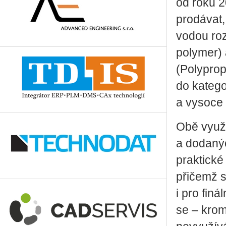
od roku 2
prodávat,
vodou roz
polymer)
(Polyprop
do katego
a vysoce
Obě využí
a dodanýc
praktické
přičemž 
i pro fin
se – krom