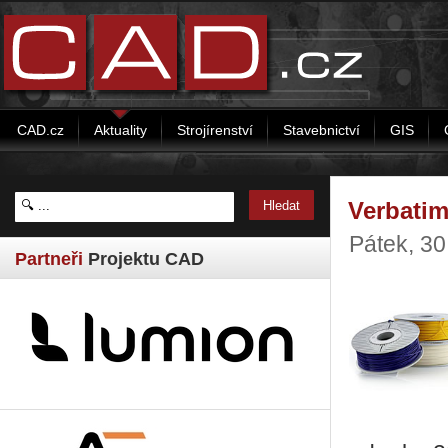
CAD.cz
Aktuality
Strojírenství
Stavebnictví
GIS
Verbatim
Pátek, 30
Partneři
Projektu CAD