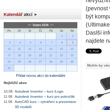
nevyužívá
(pevnost 
Kalendář
akcí
být kompa
(Ultimake
<<
Srpen 2026
>>
Po
Út
St
Čt
Pá
So
Ne
Daslší in
1
2
najdete n
3
4
5
6
7
8
9
10
11
12
13
14
15
16
17
18
19
20
21
22
23
24
25
26
27
28
29
30
Mohlo by vás 
31
Přidat novou akci do kalendáře
Nejbližší akce
10.08.
Autodesk Inventor – kurz iLogic
11.08.
Autodesk Inventor – kurz pro pokročilé
11.08.
AutoCAD kurz – vytváření a prezentace
3D modelů