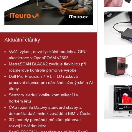
Aktuální
články
Vyšší výkon, nové fyzikální modely a GPU
akcelerace v OpenFOAM v2606
MetraSCAN BLACK2 zvyšuje flexibilitu při
rozměrové kontrole přímo ve výrobě
Dell Pro Precision 7 R1 – 1U racková
pracovní stanice pro náročné inženýrské a AI
úlohy
Senzory sledují kvalitu komunikací i v
horkém létu
ČAS rozšířila Datový standard stavby a
dokončila další milník zavádění BIM v Česku
3D modely pomáhají městům plánovat
rozvoj i zvládat krize
BenQ PD2732U vrcholem nové řady BenQ