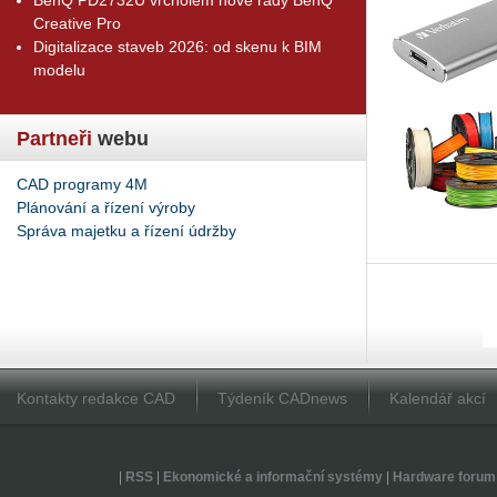
Creative Pro
Digitalizace staveb 2026: od skenu k BIM
modelu
Partneři
webu
CAD programy 4M
Plánování a řízení výroby
Správa majetku a řízení údržby
Kontakty redakce CAD
Týdeník CADnews
Kalendář akcí
|
RSS
|
Ekonomické a informační systémy
|
Hardware forum