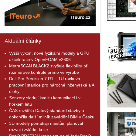
Aktuální
články
Vyšší výkon, nové fyzikální modely a GPU
akcelerace v OpenFOAM v2606
MetraSCAN BLACK2 zvyšuje flexibilitu při
rozměrové kontrole přímo ve výrobě
Dell Pro Precision 7 R1 – 1U racková
pracovní stanice pro náročné inženýrské a AI
úlohy
Senzory sledují kvalitu komunikací i v
horkém létu
ČAS rozšířila Datový standard stavby a
dokončila další milník zavádění BIM v Česku
3D modely pomáhají městům plánovat
rozvoj i zvládat krize
BenQ PD2732U vrcholem nové řady BenQ