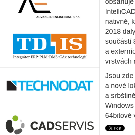
obsahuje
IntelliC
nativně,
2018 daly
součástí 
a externí
vrstvách 
Jsou zde
a nové lo
a srbštin
Windows 8
64bitové 