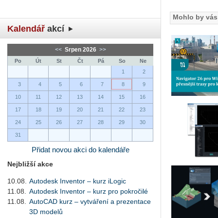
Mohlo by vás 
Kalendář
akcí
<<
Srpen 2026
>>
Po
Út
St
Čt
Pá
So
Ne
1
2
3
4
5
6
7
8
9
10
11
12
13
14
15
16
17
18
19
20
21
22
23
24
25
26
27
28
29
30
31
Přidat novou akci do kalendáře
Nejbližší akce
10.08.
Autodesk Inventor – kurz iLogic
11.08.
Autodesk Inventor – kurz pro pokročilé
11.08.
AutoCAD kurz – vytváření a prezentace
3D modelů