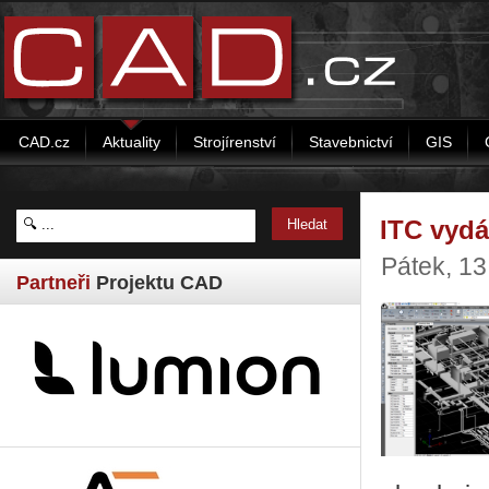
CAD.cz
Aktuality
Strojírenství
Stavebnictví
GIS
ITC vydá
Pátek, 13
Partneři
Projektu CAD