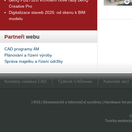
Creative Pro
Digitalizace staveb 2026: od skenu k BIM
modelu
Partneři
webu
CAD programy 4M
Plánování a řízení výroby
Správa majetku a řízení údržby
Kontakty redakce CAD
Týdeník CADnews
Kalendář akcí
|
RSS
|
Ekonomické a informační systémy
|
Hardware forum
Tvorba webovýc