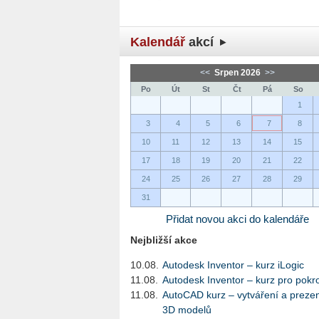
Kalendář
akcí
<<
Srpen 2026
>>
Po
Út
St
Čt
Pá
So
1
3
4
5
6
7
8
10
11
12
13
14
15
17
18
19
20
21
22
24
25
26
27
28
29
31
Přidat novou akci do kalendáře
Nejbližší akce
10.08.
Autodesk Inventor – kurz iLogic
11.08.
Autodesk Inventor – kurz pro pokro
11.08.
AutoCAD kurz – vytváření a preze
3D modelů