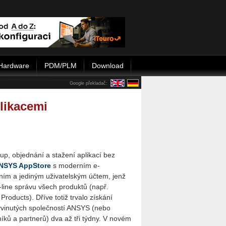
Hardware
PDM/PLM
Download
Google překladač:
likacemi
up, objednání a stažení aplikací bez
NSYS AppStore
s moderním e-
m a jediným uži­va­tel­ským účtem, jenž
n-line správu všech produktů (např.
roducts). Dříve totiž trvalo získání
 vyvinutých společností ANSYS (nebo
ů a par­t­ne­rů) dva až tři týdny. V novém