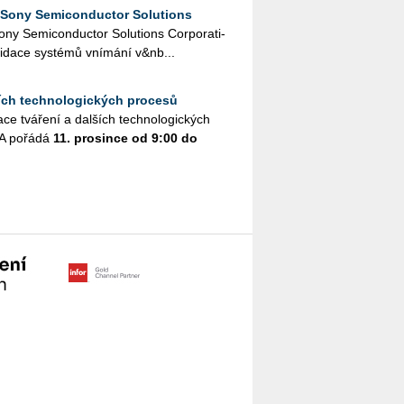
 Sony Semiconductor Solutions
ny Se­mi­con­duc­tor So­lu­ti­ons Cor­po­rati­
i­da­ce sys­té­mů vní­má­ní v&nb...
ších technologických procesů
e tvá­ře­ní a dal­ších tech­no­lo­gic­kých
A po­řá­dá
11. pro­sin­ce od 9:00 do