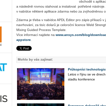
obchodě s aplikacemi
a následně rovnou stahovat a instalovat potřebné ná­st­ro­j
v nabídce některé ap­li­ka­ce zdarma nebo za zvýhodněnou c
Zdarma je třeba v nabídce APDL Editor pro zápis příkazů v
navrhování, za tisíc dolarů je celoroční licence Weld Streng
Mixing Guided Process Template.
Více informací najdete na
www.ansys.com/blog/download
appstore
.
Mohlo by vás zajímat:
Průkopníci technologic
Letos v říjnu se ve dnech
sta­d­tu kon­fe­ren­ce
Synopsys dokončil akv