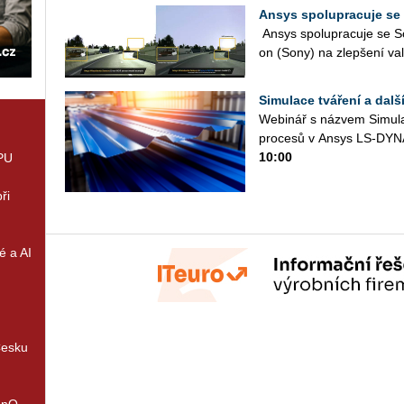
Ansys spolupracuje se
Ansys spo­lu­pra­cu­je se So
on (Sony) na zlep­še­ní va­l
Simulace tváření a dal
Webi­nář s ná­zvem Si­mu­la­c
pro­ce­sů v Ansys LS-DYN
10:00
GPU
ři
é a AI
Česku
enQ