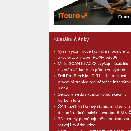
Aktuální
články
Vyšší výkon, nové fyzikální modely a 
akcelerace v OpenFOAM v2606
MetraSCAN BLACK2 zvyšuje flexibilitu p
rozměrové kontrole přímo ve výrobě
Dell Pro Precision 7 R1 – 1U racková
pracovní stanice pro náročné inženýrsk
úlohy
Senzory sledují kvalitu komunikací i v
horkém létu
ČAS rozšířila Datový standard stavby a
dokončila další milník zavádění BIM v 
3D modely pomáhají městům plánovat
rozvoj i zvládat krize
BenQ PD2732U vrcholem nové řady B