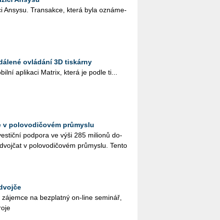
i­ci An­sy­su. Trans­ak­ce, která byla ozná­me­
dálené ovládání 3D tiskárny
l­ní apli­ka­ci Ma­t­rix, která je podle ti...
jče v polovodičovém průmyslu
­tič­ní pod­po­ra ve výši 285 mi­li­o­nů do­
ích dvoj­čat v po­lo­vo­di­čo­vém prů­mys­lu. Tento
 dvojče
e zá­jem­ce na bez­plat­ný on-line se­mi­nář,
o­je