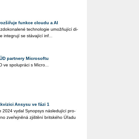
ozšiřuje funkce cloudu a AI
o­ko­na­le­né tech­no­lo­gie umož­ňující di­
 in­te­gru­jí se stá­va­jí­cí in­f...
ÜD partnery Microsoftu
ve spo­lu­prá­ci s Micro­...
vizici Ansysu ve fázi 1
ce 2024 vydal Sy­nopsys ná­sle­du­jí­cí pro­
­no zve­řej­ně­ná zjiš­tě­ní brit­ské­ho Úřadu