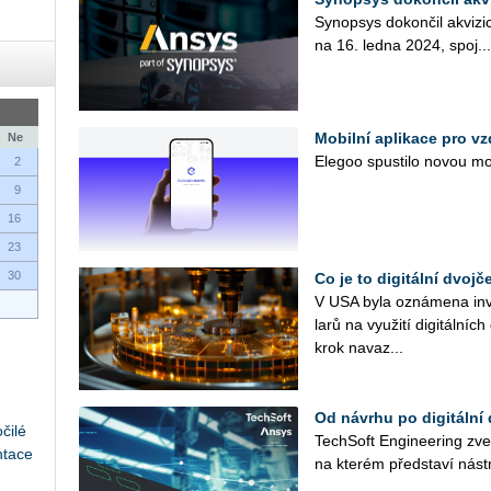
Sy­no­p­sys do­kon­čil akvi­z
na 16. ledna 2024, spo­j...
Mobilní aplikace pro vz
Ne
Ele­goo spus­ti­lo novou mo­bi
2
9
16
23
30
Co je to digitální dvo
V USA byla ozná­me­na in­ves
la­rů na vy­u­ži­tí di­gi­tál­n
krok na­va­z...
Od návrhu po digitální
čilé
Tech­Soft En­gi­ne­e­ring zv
ntace
na kte­rém před­sta­ví ná­str