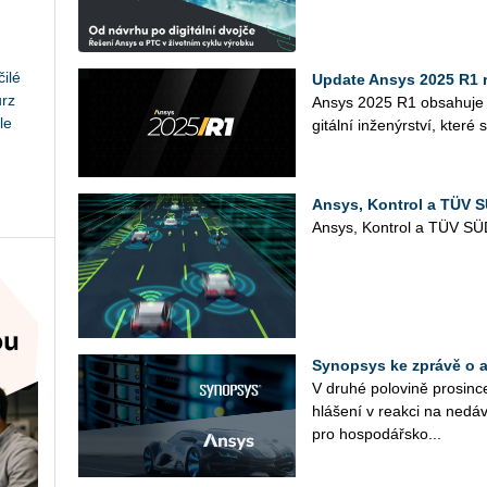
ilé
Update Ansys 2025 R1 r
urz
Ansys 2025 R1 ob­sa­hu­je zd
le
gi­tál­ní in­že­nýr­ství, které se
Ansys, Kontrol a TÜV S
Ansys, Kon­t­rol a TÜV SÜD 
Synopsys ke zprávě o ak
V druhé po­lo­vi­ně pro­sin­
hlá­še­ní v re­ak­ci na ne­dáv
pro hos­po­dář­sko...