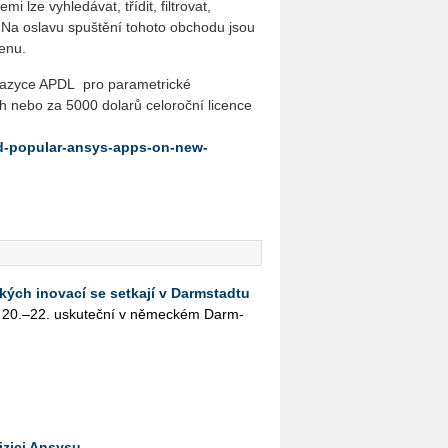
 lze vy­hle­dá­vat, třídit, filtrovat,
e. Na oslavu spuštění tohoto obchodu jsou
enu.
 jazyce APDL pro parametrické
th nebo za 5000 dolarů celoroční licence
-popular-ansys-apps-on-new-
kých inovací se setkají v Darmstadtu
 20.–22. usku­teč­ní v ně­mec­kém Darm­
izici Ansysu