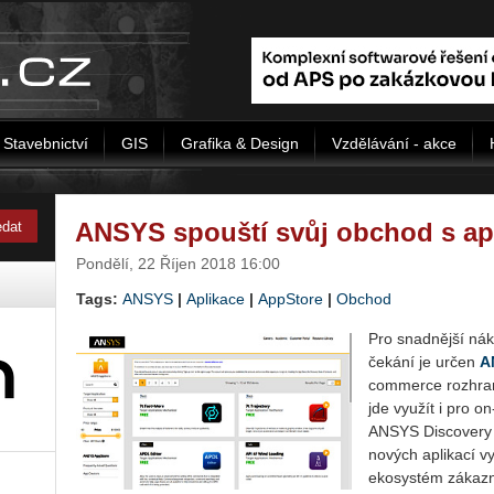
Stavebnictví
GIS
Grafika & Design
Vzdělávání - akce
ANSYS spouští svůj obchod s ap
Pondělí, 22 Říjen 2018 16:00
Tags:
ANSYS
|
Aplikace
|
AppStore
|
Obchod
Pro snadnější nák
čekání je určen
A
commerce rozhraní
jde využít i pro o
ANSYS Discovery P
nových ap­li­ka­cí
ekosystém zákazník