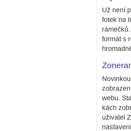
Už není po
fotek na I
rá­meč­ků. 
for­mát s 
hro­mad­n
Zo­ne­r
No­vin­kou,
zob­ra­ze­
webu. Stač
kách zob­r
uži­va­tel 
na­sta­ve­ní