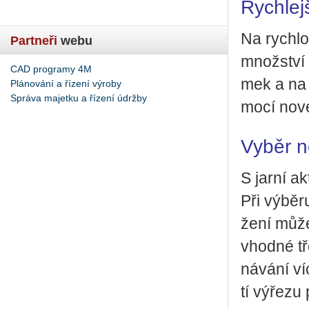
Rych­lej
Na rych­lo
Partneři
webu
množ­ství 
CAD programy 4M
mek a na 
Plánování a řízení výroby
Správa majetku a řízení údržby
mo­cí no­vé
Vyběr ne
S jarní ak­
Při vý­bě­r
že­ní může
vhod­né tř
ná­vá­ní v
tí vý­ře­zu 