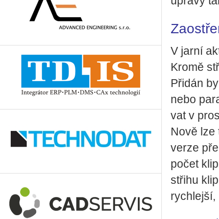
úpra­vy ta
Za­ostře
V jarní ak­
Kromě stři
Při­dán by
nebo pa­ra­
vat v pro­s
Nově lze t
verze před
počet kli
stři­hu kli
rych­lej­ší,