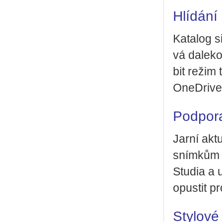
Hlí­dá­ní
Ka­ta­log 
vá da­le­ko
bit režim 
One­Dri­ve
Pod­po­
Jarní ak­tu
sním­kům s
Stu­dia a 
opus­tit p
Sty­lo­vé