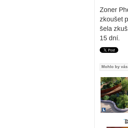
Zoner Pho
zkou­šet p
še­la zku­
15 dní.
Mohlo by vás 