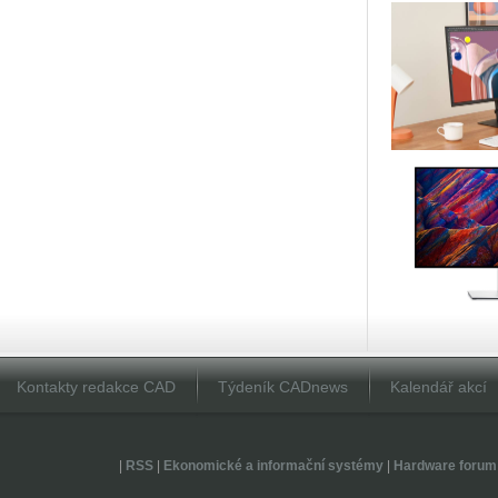
Kontakty redakce CAD
Týdeník CADnews
Kalendář akcí
|
RSS
|
Ekonomické a informační systémy
|
Hardware forum