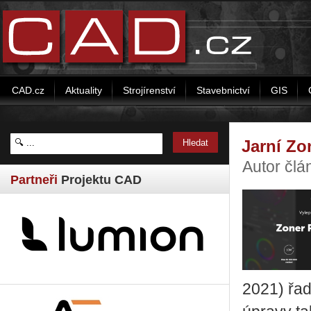
CAD.cz
Aktuality
Strojírenství
Stavebnictví
GIS
Jarní Zo
Autor člá
Partneři
Projektu CAD
2021) řadu