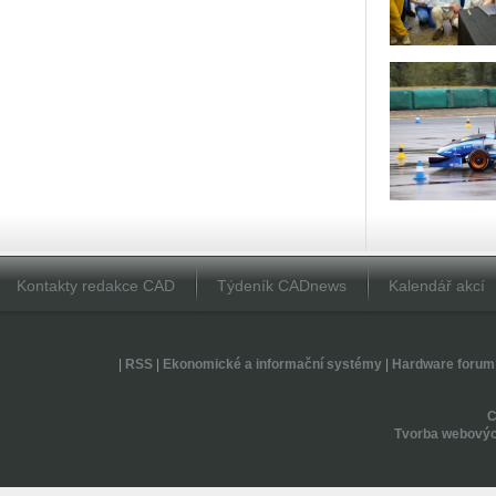
Kontakty redakce CAD
Týdeník CADnews
Kalendář akcí
|
RSS
|
Ekonomické a informační systémy
|
Hardware forum
Tvorba webovýc