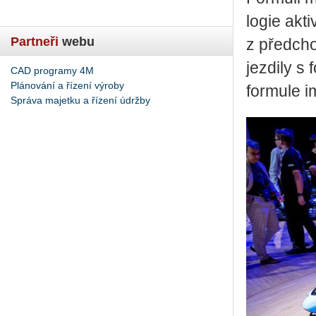
lo­gie ak­
Partneři
webu
z před­cho
jez­di­ly s
CAD programy 4M
Plánování a řízení výroby
for­mu­le i
Správa majetku a řízení údržby