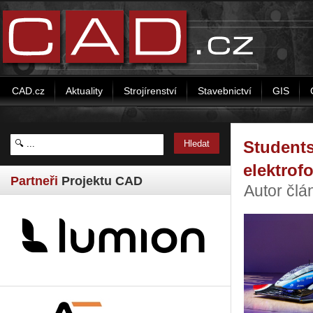
CAD.cz
Aktuality
Strojírenství
Stavebnictví
GIS
Student
elektrof
Partneři
Projektu CAD
Autor čl