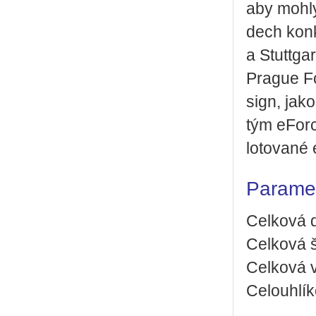
aby mohly 
dech kon­k
a Stutt­ga
Pra­gue Fo
sign, jak
tým eFor­c
lo­to­va­né 
Paramet
Celková 
Celková 
Celková 
Celouhlí