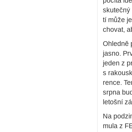
po­čí­tá id
sku­teč­ný 
tí může je
cho­vat, ab
Ohled­ně p
jasno. Prv
jeden z pr
s ra­kous­
ren­ce. Te
srpna bud
le­toš­ní z
Na pod­zi
mu­la z 