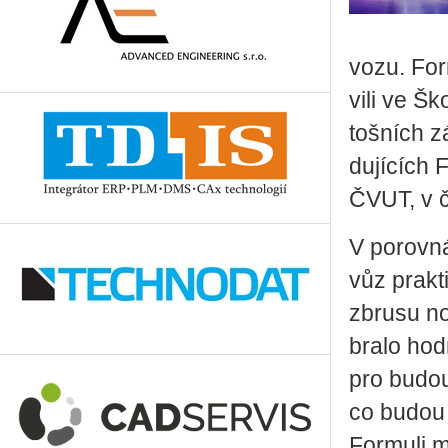
vozu. For­
vi­li ve Š
toš­ních z
du­jí­cích 
ČVUT, v če
V po­rov­n
vůz prak­ti
zbru­su no
bra­lo hod
pro bu­dou
co budou vy
For­mu­li m