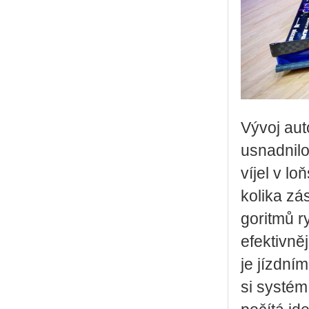
Vývoj au­
usnad­ni­lo
ví­jel v l
ko­li­ka zá
go­rit­mů 
efek­tiv­ně
je jízd­ním
si sys­tém