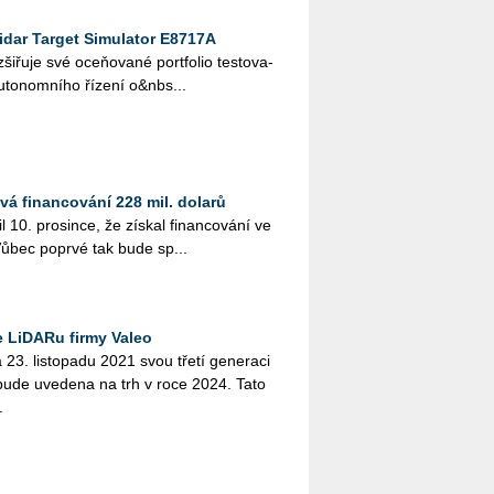
idar Target Simulator E8717A
ši­řu­je své oce­ňo­va­né port­fo­lio tes­to­va­
au­to­nomní­ho ří­ze­ní o&nbs...
vá financování 228 mil. dolarů
10. pro­sin­ce, že zís­ka­l fi­nan­co­vá­ní ve
Vůbec po­pr­vé tak bude sp...
e LiDARu firmy Valeo
a 23. lis­to­pa­du 2021 svou třetí ge­ne­ra­ci
á bude uve­de­na na trh v roce 2024. Tato
.