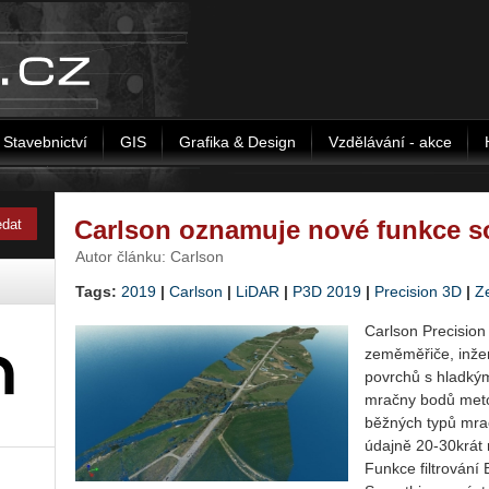
Stavebnictví
GIS
Grafika & Design
Vzdělávání - akce
Carlson oznamuje nové funkce s
Autor článku: Carlson
Tags:
2019
|
Carlson
|
LiDAR
|
P3D 2019
|
Precision 3D
|
Z
Carlson Precision
zeměměřiče, inžen
povrchů s hladkým
mračny bodů met
běžných typů mrač
údajně 20-30krát 
Funkce filtrování