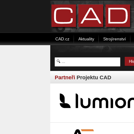
CAD.cz
Aktuality
Strojírenství
Partneři
Projektu CAD