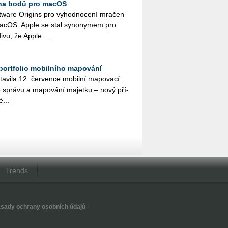
čna bodů pro macOS
t­ware Ori­gins pro vy­hod­no­ce­ní mra­čen
acOS. Apple se stal sy­no­ny­mem pro
ivu, že Apple ...
 portfolio mobilního mapování
a­vi­la 12. čer­ven­ce mo­bil­ní ma­po­va­cí
sprá­vu a ma­po­vá­ní ma­jet­ku – nový pří­
­...
Trends
sady ochrany osobních údajů
|