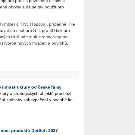
oje pro práci s povrchem eliminují
ené obrysy a dá se tak použít pro
rimble) či TN3 (Topcon), případně linie
ovat do souboru STL pro 3D tisk pro
ch filtrů odstranit stromy, vegetaci,
í i tvorba nových mračen a povrchů.
ké infrastruktury od české firmy
­tu­ry a stra­te­gic­kých ob­jek­tů pro­chá­zí
č­ní způ­so­by za­bez­pe­če­ní v po­do­bě ka­
pnost produktů DotSoft 2027