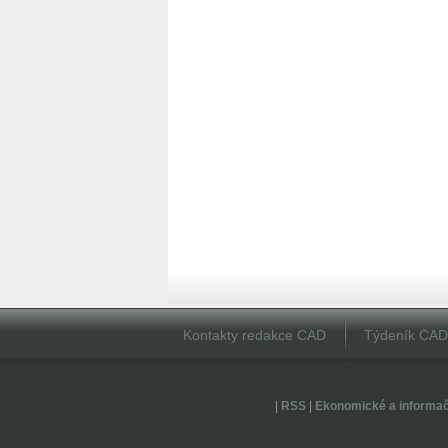
Kontakty redakce CAD
Týdeník CA
|
RSS
|
Ekonomické a informa