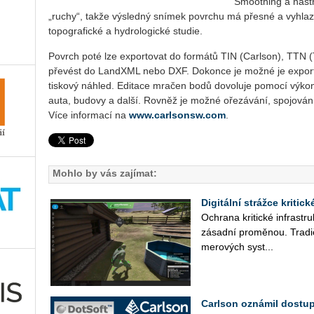
Smoothing a nástr
„ruchy“, takže výsledný snímek povrchu má přesné a vyhlaz
topografické a hydrologické studie.
Povrch poté lze exportovat do formátů TIN (Carlson), TTN (T
převést do LandXML nebo DXF. Dokonce je možné je export
tiskový náhled. Editace mračen bodů dovoluje pomocí výkonný
auta, budovy a další. Rovněž je možné ořezávání, spojován
Více informací na
www.carlsonsw.com
.
Mohlo by vás zajímat:
Digitální strážce kritic
Ochra­na kri­tic­ké in­frastruk
zá­sad­ní pro­mě­nou. Tra­di
me­ro­vých sys­t...
Carlson oznámil dostu