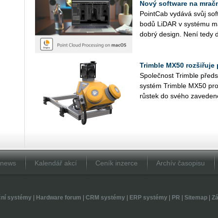
Nový software na mra
Point­Cab vy­dá­vá svůj sof
bodů LiDAR v sys­té­mu m
dobrý de­sign. Není tedy d
Trimble MX50 rozšiřuje
Spo­leč­nost Trim­ble před­st
sys­tém Trim­ble MX50 pro 
růs­tek do svého za­ve­de­né
Dnews
Kalendář akcí
Ceník inzerce
Archív časopisu
ční systémy
|
Hardware forum
|
CRM systémy
|
ERP systémy
|
PR
|
Sitemap
|
Zá