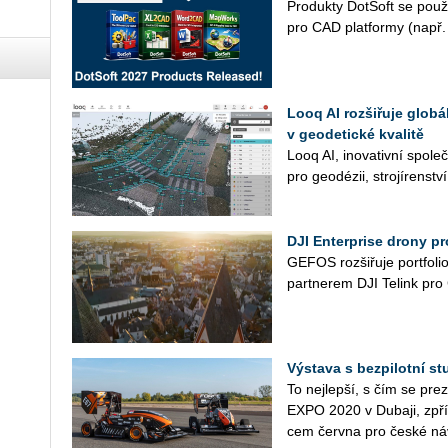
Pro­duk­ty Do­t­Soft se po­u­ž
pro CAD plat­for­my (např. 
Looq AI rozšiřuje globá
v geodetické kvalitě
Looq AI, ino­va­tiv­ní spo­leč­
pro geo­dé­zii, stro­jí­ren­ství
DJI Enterprise drony p
GEFOS roz­ši­řu­je port­fo­lio
part­ne­rem DJI Te­link pro Č
Výstava s bezpilotní s
To nej­lep­ší, s čím se pre­
EXPO 2020 v Du­ba­ji, zpří­
cem červ­na pro české ná­