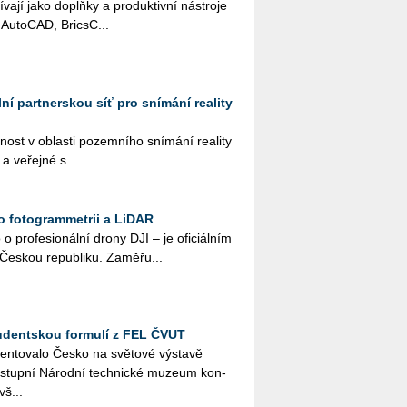
í­va­jí jako doplňky a pro­duk­tiv­ní ná­stro­je
Au­to­CAD, Brics­C...
lní partnerskou síť pro snímání reality
nost v ob­las­ti po­zem­ní­ho sní­má­ní re­a­li­ty
 a ve­řej­né s...
ro fotogrammetrii a LiDAR
 o pro­fe­si­o­nál­ní drony DJI – je ofi­ci­ál­ním
es­kou re­pub­li­ku. Za­mě­řu­...
tudentskou formulí z FEL ČVUT
zen­to­va­lo Česko na svě­to­vé vý­sta­vě
stup­ní Ná­rod­ní tech­nic­ké mu­ze­um kon­
vš...