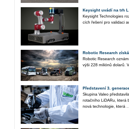
Keysight uvádí na trh L
Key­si­ght Tech­no­lo­gies roz­
cích ře­še­ní pro va­li­da­ci 
Robotic Research získá
Ro­bo­tic Re­search ozná­mi­l 
výši 228 miliónů do­la­rů. 
Představení 3. generac
Sku­pi­na Valeo před­sta­vi­l
ro­tač­ní­ho Li­DA­Ru, kter
nová tech­no­lo­gie, která ..