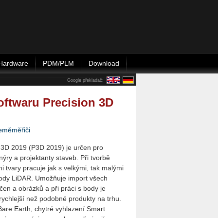
Hardware
PDM/PLM
Download
Google překladač:
oftwaru Precision 3D
eměměřiči
 3D 2019 (P3D 2019) je určen pro
ýry a projektanty staveb. Při tvorbě
i tvary pracuje jak s velkými, tak malými
ody LiDAR. Umožňuje import všech
en a obrázků a při práci s body je
rychlejší než podobné produkty na trhu.
 Bare Earth, chytré vyhlazení Smart