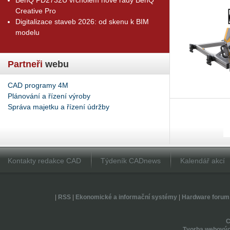
Creative Pro
Digitalizace staveb 2026: od skenu k BIM
modelu
Partneři
webu
CAD programy 4M
Plánování a řízení výroby
Správa majetku a řízení údržby
Kontakty redakce CAD
Týdeník CADnews
Kalendář akcí
|
RSS
|
Ekonomické a informační systémy
|
Hardware forum
Tvorba webovýc