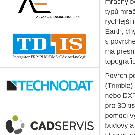
mračny b
typů mrač
rychlejší
Earth, ch
s povrche
má přesné
topografi
Povrch po
(Trimble)
nebo DXF
pro 3D ti
pomocí vý
budovy a 