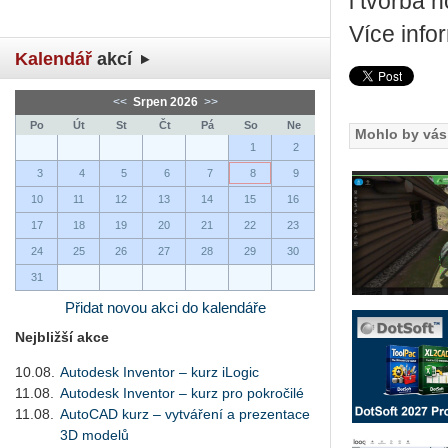
i tvorba 
Více info
Kalendář
akcí
<<
Srpen 2026
>>
Po
Út
St
Čt
Pá
So
Ne
Mohlo by vás 
1
2
3
4
5
6
7
8
9
10
11
12
13
14
15
16
17
18
19
20
21
22
23
24
25
26
27
28
29
30
31
Přidat novou akci do kalendáře
Nejbližší akce
10.08.
Autodesk Inventor – kurz iLogic
11.08.
Autodesk Inventor – kurz pro pokročilé
11.08.
AutoCAD kurz – vytváření a prezentace
3D modelů