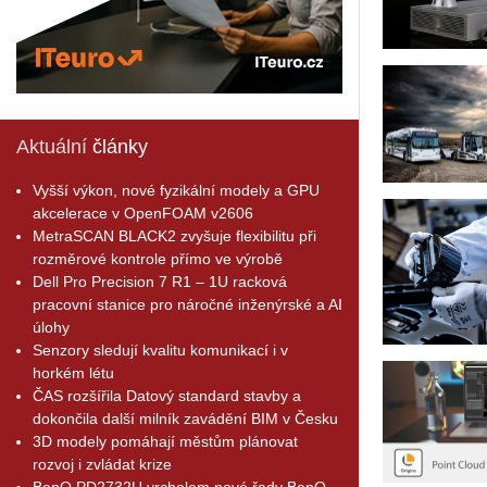
Aktuální
články
Vyšší výkon, nové fyzikální modely a GPU
akcelerace v OpenFOAM v2606
MetraSCAN BLACK2 zvyšuje flexibilitu při
rozměrové kontrole přímo ve výrobě
Dell Pro Precision 7 R1 – 1U racková
pracovní stanice pro náročné inženýrské a AI
úlohy
Senzory sledují kvalitu komunikací i v
horkém létu
ČAS rozšířila Datový standard stavby a
dokončila další milník zavádění BIM v Česku
3D modely pomáhají městům plánovat
rozvoj i zvládat krize
BenQ PD2732U vrcholem nové řady BenQ