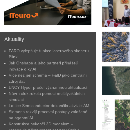
Aktuality
FARO vylepšuje funkce laserového skeneru
Blink
Jak Onshape a jeho partneři přinášejí
inovace díky AI
Více než jen schéma – P&ID jako centrální
zdroj dat
ENCY Hyper prošel významnou aktualizací
Návrh elektrokola pomocí multifyzikálních
simulací
Lattice Semiconductor dokončila akvizici AMI
Siemens rozvíjí pracovní postupy založené
na agentní AI
Konstrukce nekončí 3D modelem –
rozhoduje připravenost dat pro výrobu