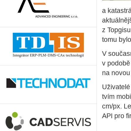
a ka­ta­strá
ak­tu­ál­ně
z Top­gi­su
tomu bylo
V sou­čas­
v po­do­bě
na novou v
Uži­va­te­
tvím mo­bil­
cm/px. Le­
API pro fir