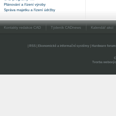
Plánování a řízení výroby
Správa majetku a řízení údržby
Kontakty redakce CAD
Týdeník CADnews
Kalendář akcí
|
RSS
|
Ekonomické a informační systémy
|
Hardware forum
Tvorba webovýc