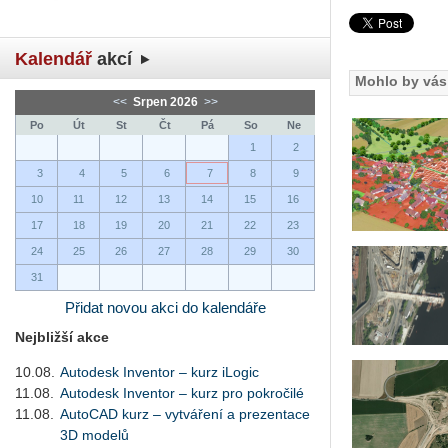
Kalendář
akcí
Mohlo by vás 
<<
Srpen 2026
>>
Po
Út
St
Čt
Pá
So
Ne
1
2
3
4
5
6
7
8
9
10
11
12
13
14
15
16
17
18
19
20
21
22
23
24
25
26
27
28
29
30
31
Přidat novou akci do kalendáře
Nejbližší akce
10.08.
Autodesk Inventor – kurz iLogic
11.08.
Autodesk Inventor – kurz pro pokročilé
11.08.
AutoCAD kurz – vytváření a prezentace
3D modelů