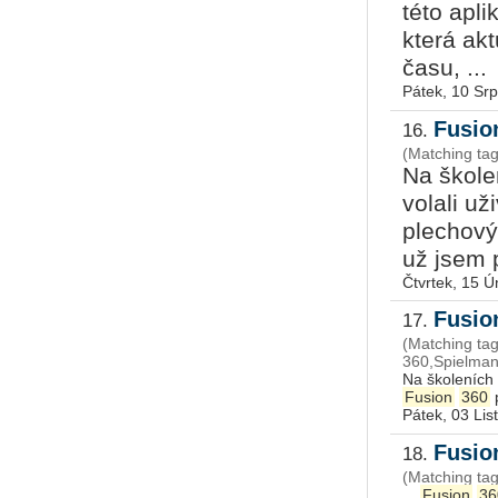
této apl
která akt
času, ...
Pátek, 10 Sr
Fusio
16.
(Matching ta
Na škole
volali u
plechový
už jsem p
Čtvrtek, 15 
Fusio
17.
(Matching ta
360,Spielman
Na školeních 
Fusion
360
p
Pátek, 03 Li
Fusion
18.
(Matching tag
...
Fusion
36