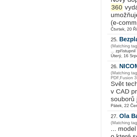
360
vydá
umožňuje
(e-comme
Čtvrtek, 20 Ř
Bezpl
25.
(Matching ta
... zpřístupni
Úterý, 16 Sr
NICOM
26.
(Matching tag
PDF,Fusion 
Svět tec
v CAD prů
souborů j
Pátek, 22 Če
Ola B
27.
(Matching ta
... mode
o které 