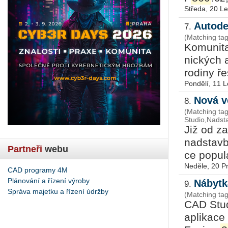
Středa, 20 L
Autode
7.
(Matching ta
Ko­mu­ni­
nic­kých a
ro­di­ny ř
Pondělí, 11 
Nová v
8.
(Matching t
Studio,Nadst
Již od za
nad­stav­b
Partneři
webu
ce po­pu­
Neděle, 20 P
CAD programy 4M
Plánování a řízení výroby
Nábytk
9.
Správa majetku a řízení údržby
(Matching tag
CAD Stu­di
apli­ka­ce