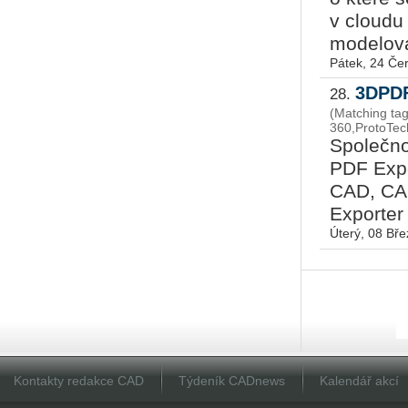
v cloudu
modelován
Pátek, 24 Če
3DPDF
28.
(Matching ta
360,ProtoTec
Společno
PDF Expo
CAD, CAM
Exporter
Úterý, 08 Bř
Kontakty redakce CAD
Týdeník CADnews
Kalendář akcí