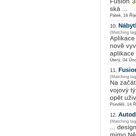
Fusi­on
3
ská ...
Pátek, 16 Říj
Nábyt
10.
(Matching ta
Apli­ka­ce
nově vy­v
apli­ka­ce
Úterý, 04 Ún
Fusio
11.
(Matching tag
Na za­čát­
vo­jo­vý t
opět uži­va
Pondělí, 14 Ř
Autod
12.
(Matching ta
... desi
mimo Něm