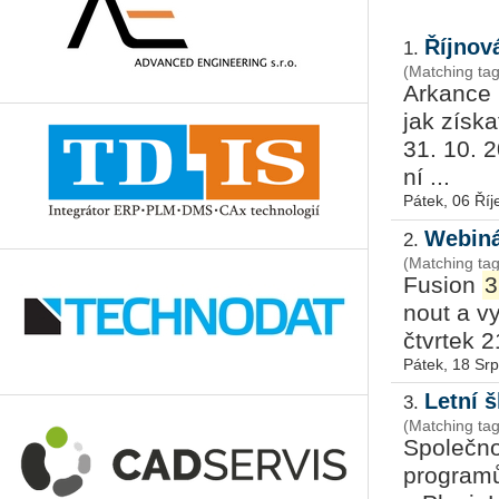
Říjnov
1.
(Matching ta
Ar­kan­ce 
jak zís­k
31. 10. 2
ní ...
Pátek, 06 Říj
Webiná
2.
(Matching ta
Fusi­on
3
nout a vy­
čtvr­tek 2
Pátek, 18 Sr
Letní 
3.
(Matching tag
Spo­leč­no
pro­gra­m