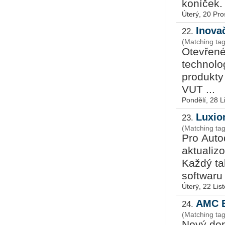
koníček. 
Úterý, 20 Pro
Inova
22.
(Matching ta
Otevřené 
technolog
produkty 
VUT ...
Pondělí, 28 L
Luxio
23.
(Matching ta
Pro Aut
aktualiz
Každý ta
softwaru 
Úterý, 22 Lis
AMC B
24.
(Matching ta
Nový dop