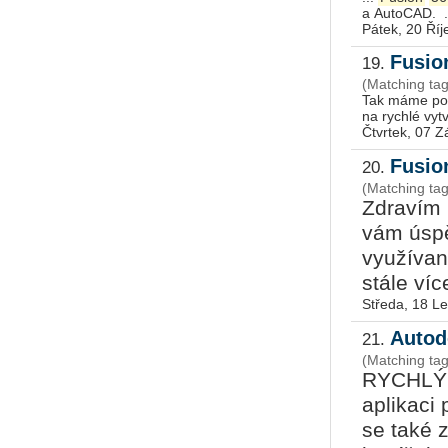
a AutoC
Pátek, 20 Říj
Fusion
19.
(Matching ta
Tak máme po 
Čtvrtek, 07 Z
Fusion
20.
(Matching ta
Zdravím n
vám úspě
využívan
stále víc
Středa, 18 L
Autod
21.
(Matching ta
RYCHLÝ T
aplikaci
se také z