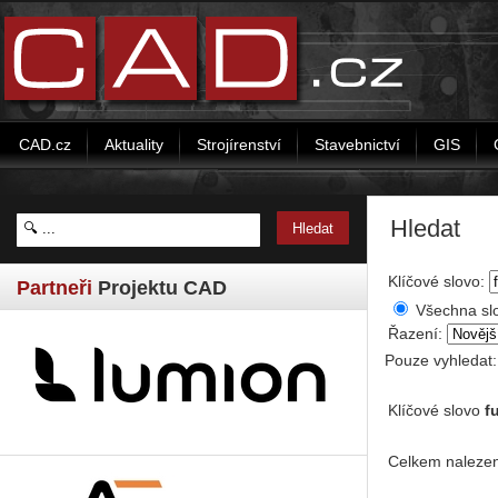
CAD.cz
Aktuality
Strojírenství
Stavebnictví
GIS
Hledat
Klíčové slovo:
Partneři
Projektu CAD
Všechna sl
Řazení:
Pouze vyhledat
Klíčové slovo
f
Celkem nalezen