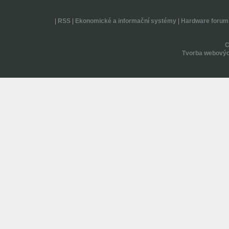
|
RSS
|
Ekonomické a informační systémy
|
Hardware forum
Tvorba webovýc