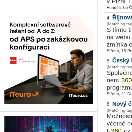
v Plzni. 
Pondělí, 05 
Říjnov
4.
(Matching ta
S tímto ti
na webu A
zmín­ka o 
Středa, 15 P
Český 
5.
(Matching ta
Spo­leč­no
nem
360
pro­gra­m
Středa, 21 D
Nový č
6.
(Matching ta
Mož­nos­t
včet­ně no
F
360
.​c