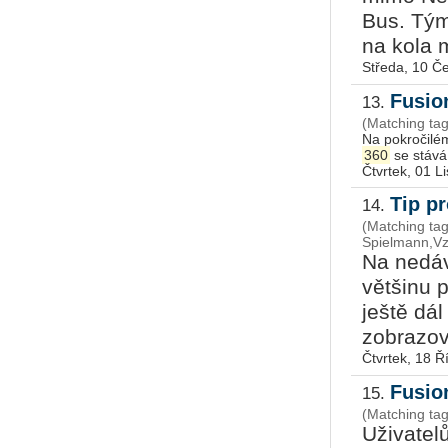
Bus. Tým
na kola m
Středa, 10 Č
Fusio
13.
Na pokročilé
360
se stává
Čtvrtek, 01 L
Tip pr
14.
(Matching tag
Spielmann,Vz
Na nedáv
většinu 
ještě dá
zobrazov
Čtvrtek, 18 Ř
Fusio
15.
Uživatel