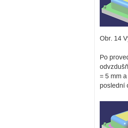
Obr. 14 V
Po proved
odvzdušň
= 5 mm a 
poslední 