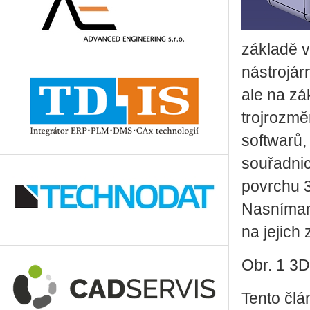
základě 
nástrojá
ale na zá
trojrozm
softwarů,
souřadnic
povrchu 
Nasníman
na jejich
Obr. 1 3
Tento člá