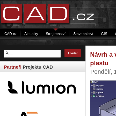
CAD.cz
Aktuality
Strojírenství
Stavebnictví
GIS
Návrh a 
plastu
Partneři
Projektu CAD
Pondělí, 