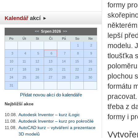
formy pr
skořepino
Kalendář
akcí
některém 
<<
Srpen 2026
>>
lepší pře
Po
Út
St
Čt
Pá
So
Ne
modelu. 
1
2
3
4
5
6
7
8
9
tloušťka 
10
11
12
13
14
15
16
poloměru 
17
18
19
20
21
22
23
plochou 
24
25
26
27
28
29
30
formátu 
31
Přidat novou akci do kalendáře
pracovat.
Nejbližší akce
třeba z d
10.08.
Autodesk Inventor – kurz iLogic
formy i p
11.08.
Autodesk Inventor – kurz pro pokročilé
11.08.
AutoCAD kurz – vytváření a prezentace
Vytvoře
3D modelů