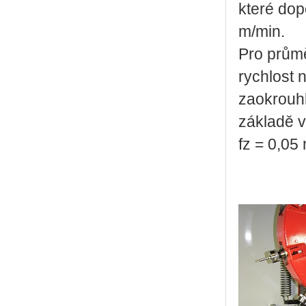
které dop
m/min.
Pro průmě
rychlost 
zaokrouh
základě 
fz = 0,05