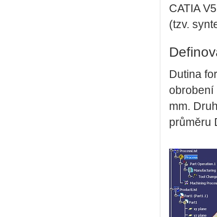
CATIA V5
(tzv. synt
Definov
Dutina fo
obrobení 
mm. Druho
průměru 