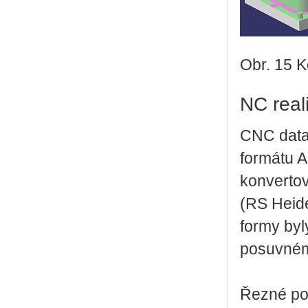
Obr. 15 
NC real
CNC data
formátu A
konvertov
(RS Heide
formy byl
posuvnému
Řezné po