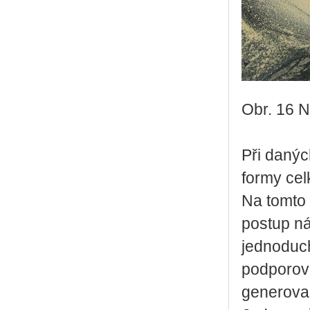
Obr. 16 N
Při danýc
formy cel
Na tomto 
postup ná
jednoduch
podporov
generova