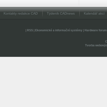
Kontakty redakce CAD
Týdeník CADnews
Kalendář akcí
|
RSS
|
Ekonomické a informační systémy
|
Hardware forum
Tvorba webovýc