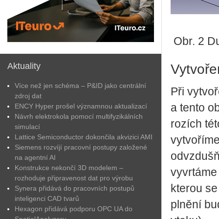
Obr. 2 Du
Aktuality
Vytvoře
Více než jen schéma – P&ID jako centrální
Při vytvo
zdroj dat
a tento o
ENCY Hyper prošel významnou aktualizací
Návrh elektrokola pomocí multifyzikálních
rozích té
simulací
Lattice Semiconductor dokončila akvizici AMI
vytvoříme
Siemens rozvíjí pracovní postupy založené
odvzdušňo
na agentní AI
Konstrukce nekončí 3D modelem –
vyvrtáme 
rozhoduje připravenost dat pro výrobu
kterou se
Synera přidává do pracovních postupů
inteligenci CAD tvarů
plnění bu
Hexagon přidává podporu OPC UA do
SpatialAnalyzeru