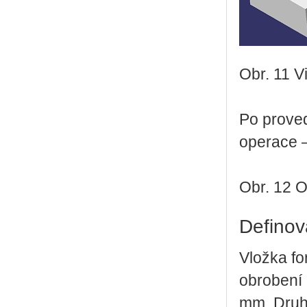
Obr. 11 V
Po proved
operace – 
Obr. 12 O
Definov
Vložka fo
obrobení 
mm. Druho