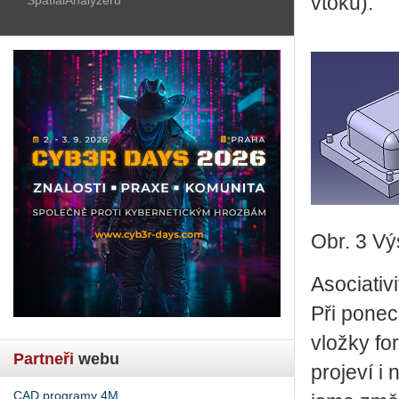
vtoku).
Obr. 3 Vý
Asociativ
Při ponec
vložky f
Partneři
webu
projeví i
CAD programy 4M