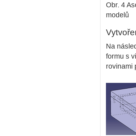
Obr. 4 As
modelů
Vytvoře
Na násle
formu s v
rovinami 