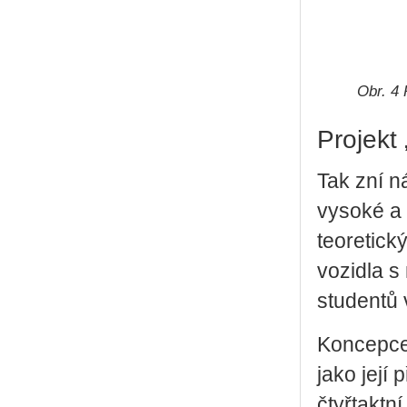
Obr. 4 
Projekt 
Tak zní n
vysoké a s
teoretick
vozidla s
studentů v
Koncepce 
jako její
čtyřtaktn