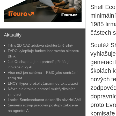
Shell Eco
minimální
1985 firm
částech s
Aktuality
Soutěž S
Trh s 2D CAD zůstává strukturálně silný
FARO vylepšuje funkce laserového skeneru
vyhlašuje
Blink
generaci 
Jak Onshape a jeho partneři přinášejí
inovace díky AI
školách k
Více než jen schéma – P&ID jako centrální
zdroj dat
nových te
ENCY Hyper prošel významnou aktualizací
zodpovědn
Návrh elektrokola pomocí multifyzikálních
simulací
dopravníc
Lattice Semiconductor dokončila akvizici AMI
proto Evr
Siemens rozvíjí pracovní postupy založené
na agentní AI
komisaře 