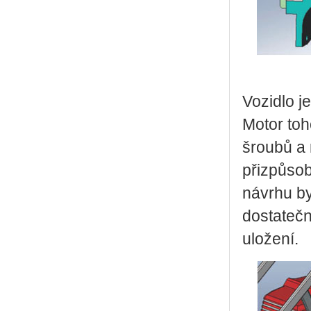
Vozidlo j
Motor toh
šroubů a 
přizpůsob
návrhu b
dostatečn
uložení.