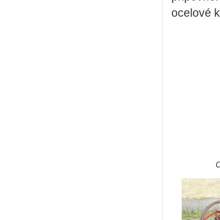
ocelové k
O