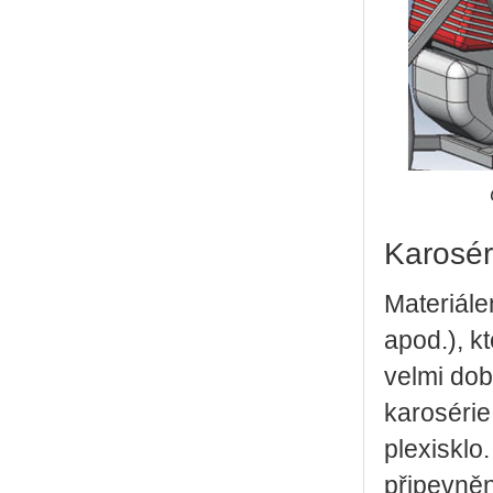
Karosér
Materiále
apod.), k
velmi dob
karosérie
plexisklo
připevněn