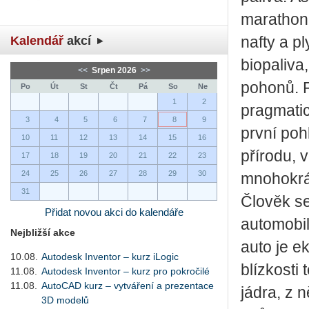
marathon
Kalendář
akcí
nafty a p
biopaliva
<<
Srpen 2026
>>
pohonů. P
Po
Út
St
Čt
Pá
So
Ne
1
2
pragmatic
3
4
5
6
7
8
9
první poh
10
11
12
13
14
15
16
přírodu, 
17
18
19
20
21
22
23
24
25
26
27
28
29
30
mnohokrát
31
Člověk se
Přidat novou akci do kalendáře
automobil
Nejbližší akce
auto je ek
10.08.
Autodesk Inventor – kurz iLogic
blízkosti
11.08.
Autodesk Inventor – kurz pro pokročilé
11.08.
AutoCAD kurz – vytváření a prezentace
jádra, z 
3D modelů