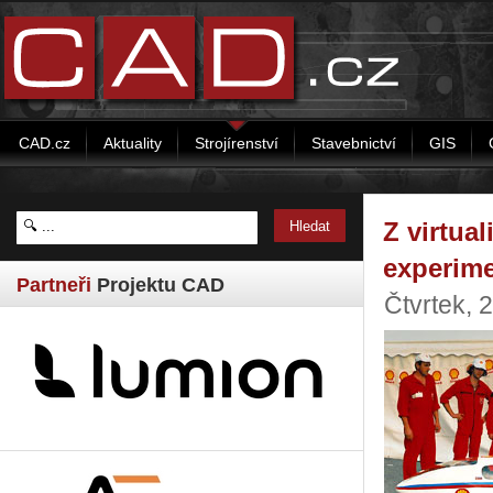
CAD.cz
Aktuality
Strojírenství
Stavebnictví
GIS
Z virtual
experime
Partneři
Projektu CAD
Čtvrtek, 