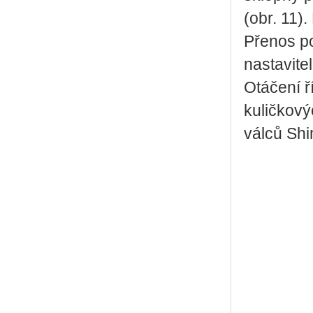
(obr. 11).
Přenos po
nastavite
Otáčení ř
kuličkový
válců Shi