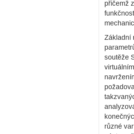
přičemž 
funkčnost
mechanic
Základní 
parametrů
soutěže S
virtuální
navržením
požadovan
takzvanýc
analyzov
konečnýc
různé var