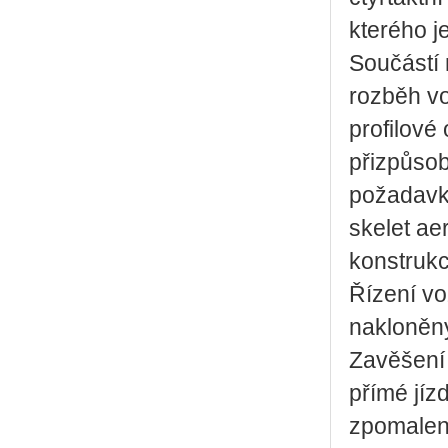
kterého j
Součástí 
rozběh vo
profilové
přizpůso
požadavky
skelet a
konstrukc
Řízení vo
nakloněný
Zavěšení 
přímé jíz
zpomalení