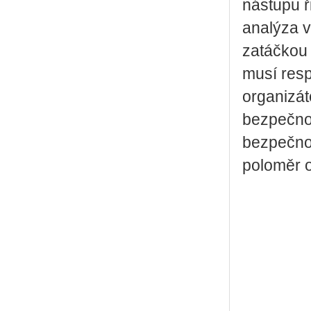
nástupu ř
analýza v
zatáčkou
musí resp
organizát
bezpečnos
bezpečnos
poloměr o