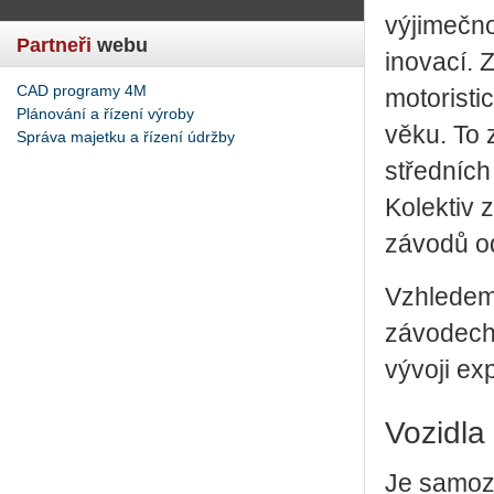
výjimečno
Partneři
webu
inovací. 
CAD programy 4M
motoristi
Plánování a řízení výroby
věku. To 
Správa majetku a řízení údržby
středních
Kolektiv 
závodů o
Vzhledem 
závodech,
vývoji ex
Vozidla
Je samozř