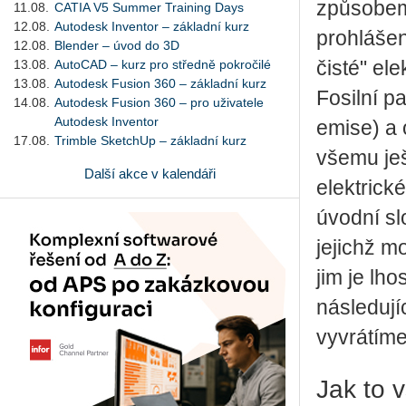
způsobem.
11.08.
CATIA V5 Summer Training Days
12.08.
Autodesk Inventor – základní kurz
prohlášen
12.08.
Blender – úvod do 3D
13.08.
AutoCAD – kurz pro středně pokročilé
čisté" el
13.08.
Autodesk Fusion 360 – základní kurz
Fosilní p
14.08.
Autodesk Fusion 360 – pro uživatele
Autodesk Inventor
emise) a 
17.08.
Trimble SketchUp – základní kurz
všemu ješt
Další akce v kalendáři
elektrick
úvodní sl
jejichž m
jim je lh
následují
vyvrátíme
Jak to 