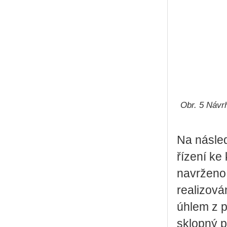
Obr. 5 Návr
Na násled
řízení ke
navrženo
realizová
úhlem z p
sklopný p