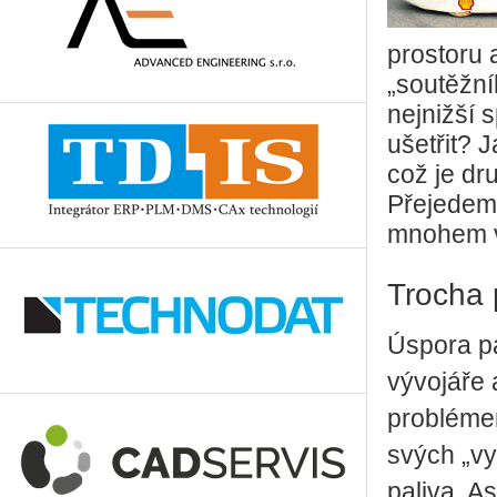
prostoru 
„soutěžní
nejnižší s
ušetřit? 
což je dru
Přejedeme
mnohem ví
Trocha 
Úspora pa
vývojáře 
probléme
svých „vy
paliva. A