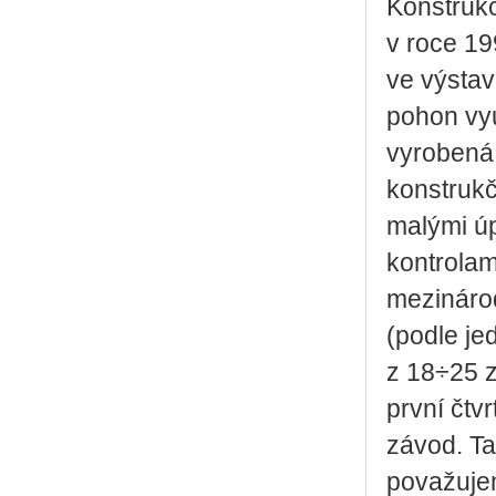
Konstrukc
v roce 19
ve výstav
pohon vyu
vyrobená 
konstrukč
malými úp
kontrolam
mezináro
(podle je
z 18÷25 z
první čtvr
závod. Ta
považuje