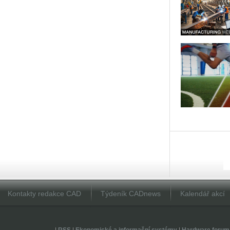
Kontakty redakce CAD
Týdeník CADnews
Kalendář akcí