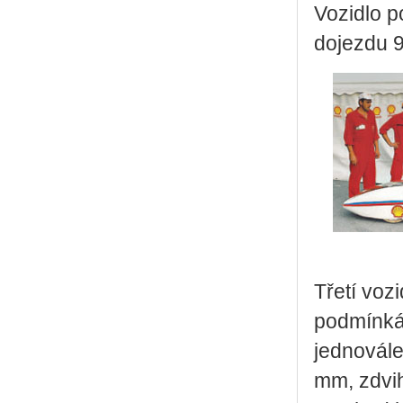
Vozidlo 
dojezdu 9
Třetí voz
podmínkác
jednovál
mm, zdvih