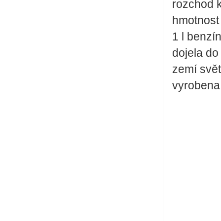
rozchod 
hmotnost
1 l benzí
dojela do
zemí svět
vyrobena