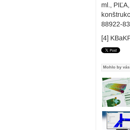
ml., PIĽA
konštrukc
88922-83-
[4] KBaKP
Mohlo by vás 