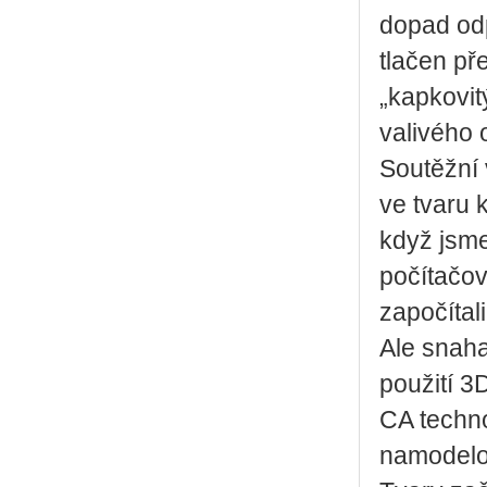
dopad odp
tlačen př
„kapkovit
valivého 
Soutěžní 
ve tvaru 
když jsme
počítačo
započítal
Ale snaha
použití 3
CA techno
namodelov