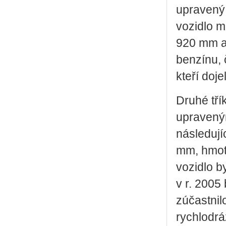
upravený 
vozidlo 
920 mm a 
benzínu, 
kteří dojel
Druhé tří
upravený
následují
mm, hmotn
vozidlo b
v r. 2005
zúčastnil
rychlodr