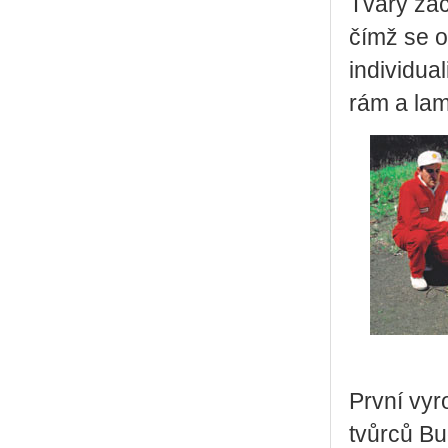
Tvary zač
čímž se o
individua
rám a lam
První vyr
tvůrců Bu