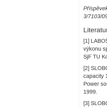
Příspěvek
3/7103/0
Literatu
[1] LABOŠ
výkonu sp
SjF TU K
[2] SLOBO
capacity 
Power sou
1999.
[3] SLOB