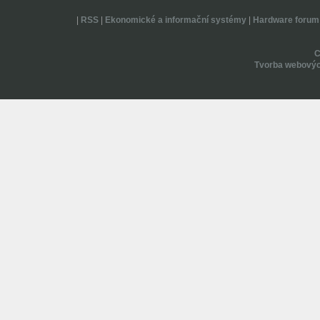
|
RSS
|
Ekonomické a informační systémy
|
Hardware forum
Tvorba webovýc