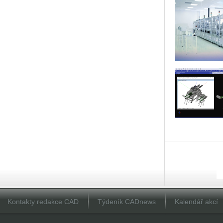
Kontakty redakce CAD
Týdeník CADnews
Kalendář akcí