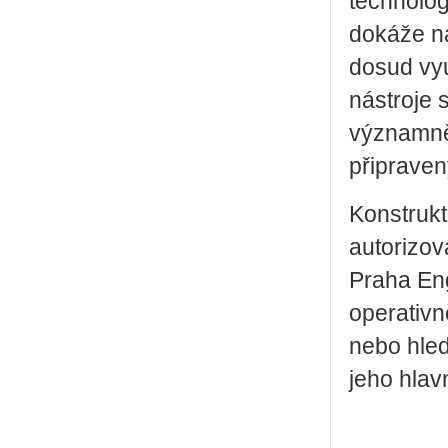
technolog
dokáže na
dosud vy
nástroje 
významně 
připraven
Konstrukt
autorizov
Praha Eng
operativně
nebo hled
jeho hlav