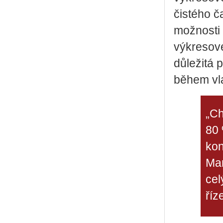
čistého č
možnosti 
výkresové
důležitá 
během vl
„Ch
80 
kon
Mar
cel
říz