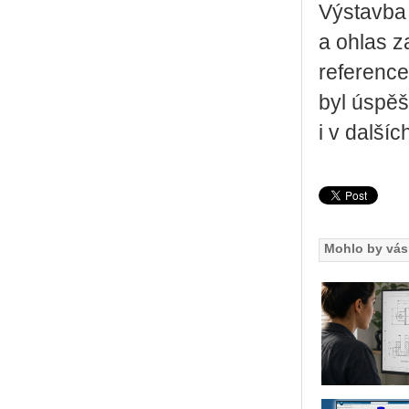
Výstavba
a ohlas z
reference
byl úspěš
i v další
Mohlo by vás 