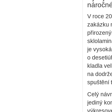
náročn
V roce 20
zakázku n
přirozen
sklolamin
je vysoká
o desetiú
kladla ve
na dodrže
spuštění
Celý náv
jediný ko
výkresov