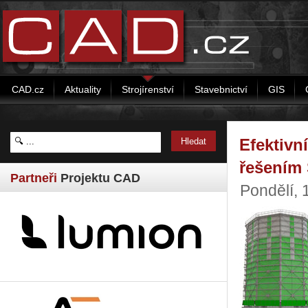
CAD.cz
Aktuality
Strojírenství
Stavebnictví
GIS
Efektivn
řešením
Partneři
Projektu CAD
Pondělí,