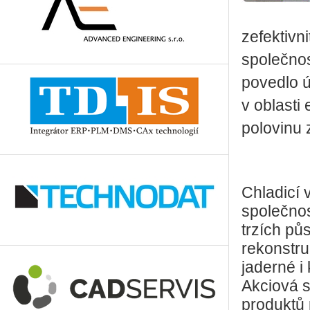
zefektivn
společnos
povedlo ú
v oblasti
polovinu 
Chladicí 
společnos
trzích pů
rekonstru
jaderné i
Akciová s
produktů 