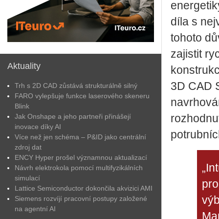
energetik
díla s ne
tohoto dů
zajistit r
Aktuality
konstrukc
3D CAD S
Trh s 2D CAD zůstává strukturálně silný
FARO vylepšuje funkce laserového skeneru
navrhován
Blink
Jak Onshape a jeho partneři přinášejí
rozhodnut
inovace díky AI
potrubních
Více než jen schéma – P&ID jako centrální
zdroj dat
ENCY Hyper prošel významnou aktualizací
„In
Návrh elektrokola pomocí multifyzikálních
simulací
pro
Lattice Semiconductor dokončila akvizici AMI
výb
Siemens rozvíjí pracovní postupy založené
na agentní AI
Mar