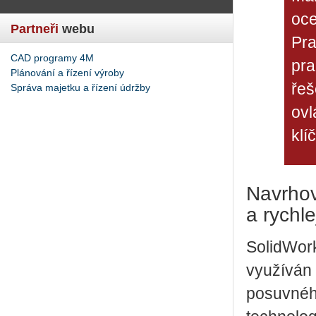
oce
Partneři
webu
Pra
CAD programy 4M
pra
Plánování a řízení výroby
řeš
Správa majetku a řízení údržby
ovl
klí
Navrhov
a rychle
SolidWork
využíván 
posuvného