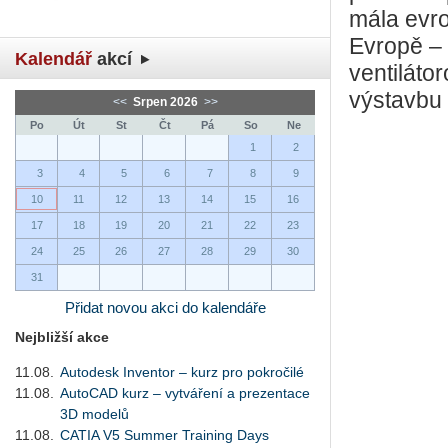
mála evro
Evropě – 
Kalendář
akcí
ventiláto
výstavbu 
<<
Srpen 2026
>>
Po
Út
St
Čt
Pá
So
Ne
1
2
3
4
5
6
7
8
9
10
11
12
13
14
15
16
17
18
19
20
21
22
23
24
25
26
27
28
29
30
31
Přidat novou akci do kalendáře
Nejbližší akce
11.08.
Autodesk Inventor – kurz pro pokročilé
11.08.
AutoCAD kurz – vytváření a prezentace
3D modelů
11.08.
CATIA V5 Summer Training Days