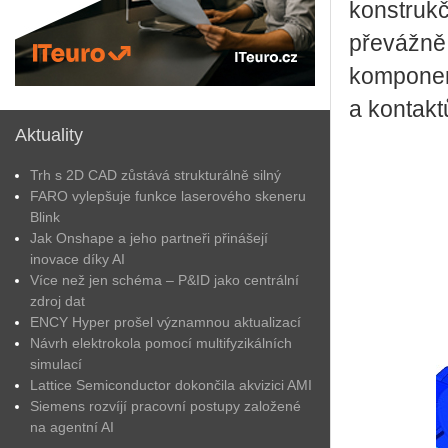
konstrukč
převážně 
komponen
a kontakt
Aktuality
Trh s 2D CAD zůstává strukturálně silný
FARO vylepšuje funkce laserového skeneru
Blink
Jak Onshape a jeho partneři přinášejí
inovace díky AI
Více než jen schéma – P&ID jako centrální
zdroj dat
ENCY Hyper prošel významnou aktualizací
Návrh elektrokola pomocí multifyzikálních
simulací
Lattice Semiconductor dokončila akvizici AMI
Siemens rozvíjí pracovní postupy založené
na agentní AI