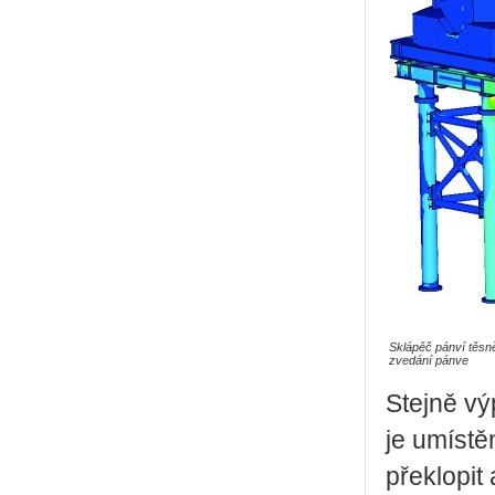
Sklápěč pánví těsn
zvedání pánve
Stejně vý
je umístě
překlopit