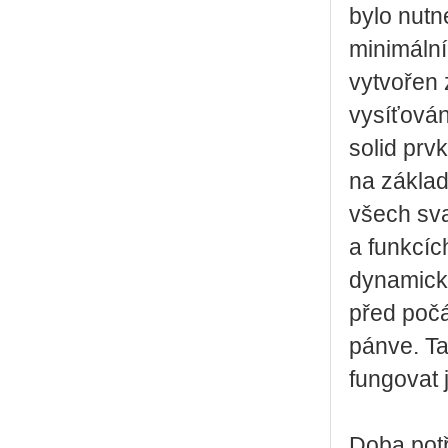
bylo nutn
minimální
vytvořen 
vysíťován
solid prv
na základ
všech sva
a funkcíc
dynamick
před počá
pánve. Ta
fungovat 
Doba potř