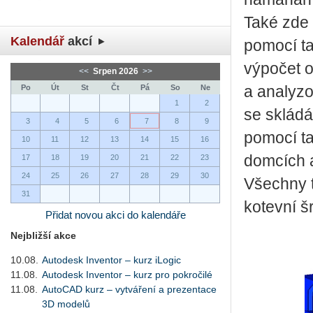
Také zde 
Kalendář
akcí
pomocí ta
výpočet o
<<
Srpen 2026
>>
Po
Út
St
Čt
Pá
So
Ne
a analyzo
1
2
se skládá
3
4
5
6
7
8
9
pomocí ta
10
11
12
13
14
15
16
domcích a
17
18
19
20
21
22
23
24
25
26
27
28
29
30
Všechny t
31
kotevní š
Přidat novou akci do kalendáře
Nejbližší akce
10.08.
Autodesk Inventor – kurz iLogic
11.08.
Autodesk Inventor – kurz pro pokročilé
11.08.
AutoCAD kurz – vytváření a prezentace
3D modelů