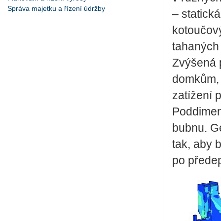
Správa majetku a řízení údržby
– statick
kotoučový
tahaných 
Zvýšená 
domkům, p
zatížení 
Poddimen
bubnu. G
tak, aby 
po předep