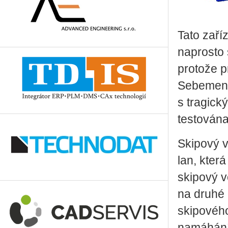
Tato zaří
naprosto 
protože p
Sebemenš
s tragick
testován
Skipový v
lan, kter
skipový v
na druhé 
skipového
namáhání