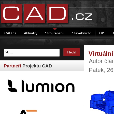
CAD.cz
Aktuality
Strojírenství
Stavebnictví
GIS
Virtuáln
Autor čl
Partneři
Projektu CAD
Pátek, 2