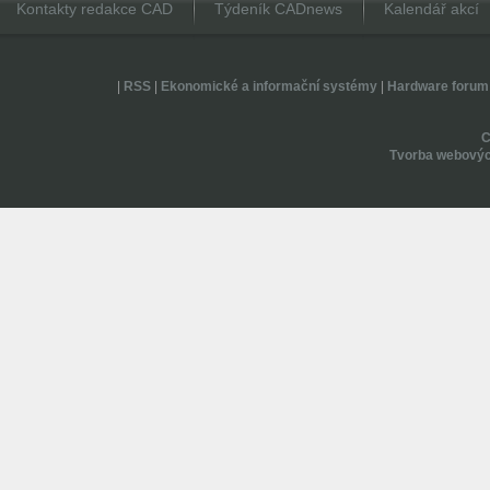
Kontakty redakce CAD
Týdeník CADnews
Kalendář akcí
|
RSS
|
Ekonomické a informační systémy
|
Hardware forum
Tvorba webovýc