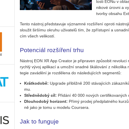
los­ti EONu v ob­las­
ni­ko­vé úrov­ni a vy­
tvor­by ob­sa­hu Ex­t
Tento ná­stroj před­sta­vu­je vý­znam­né roz­ší­ře­ní opro­ti ná­str
slou­žit šir­ší­mu okru­hu uži­va­te­lů tím, že zpří­stup­ní a usnad­ní po
cím všech ve­li­kos­tí.
Potenciál rozšíření trhu
Ná­stroj EON XR App Cre­a­tor je při­pra­ven způ­so­bit re­vo­lu­
rych­lý vývoj apli­ka­cí a umož­ní snad­né šká­lo­vá­ní z ně­ko­li­ka
te­gie za­vá­dě­ní je roz­dě­le­na do ná­sle­du­jí­cích seg­men­tů:
Krát­ko­do­bě:
Up­gra­de při­bliž­ně 200 stá­va­jí­cích zá­kaz­ní­k
mu.
Střed­ně­do­bý cíl:
Při­dá­ní 40 000 no­vých cer­ti­fi­ko­va­n
Dlou­ho­do­bý ho­ri­zont:
Přímý pro­dej před­plat­né­ho kurzů 
ně jako je tomu u mo­de­lu Cour­se­ra.
Jak to funguje