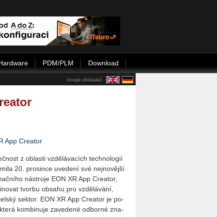
Hardware
PDM/PLM
Download
Google překladač:
reator
R App Creator
č­nost z ob­las­ti vzdě­lá­va­cích tech­no­lo­gií
mi­la 20. pro­sin­ce uve­de­ní své nej­no­věj­ší
­mač­ní­ho ná­stro­je EON XR App Cre­a­tor,
no­vat tvor­bu ob­sa­hu pro vzdě­lá­vá­ní,
bi­tel­ský sek­tor. EON XR App Cre­a­tor je po­
, která kom­bi­nu­je za­ve­de­né od­bor­né zna­