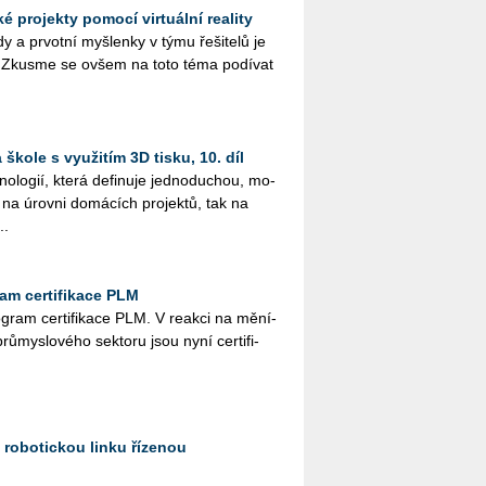
 projekty pomocí virtuální reality
 a pr­vot­ní myš­len­ky v týmu ře­ši­te­lů je
. Zkus­me se ovšem na toto téma po­dí­vat
škole s využitím 3D tisku, 10. díl
no­lo­gií, která de­fi­nu­je jed­no­du­chou, mo­
k na úrov­ni do­má­cích pro­jek­tů, tak na
..
ram certifikace PLM
o­gram cer­ti­fi­ka­ce PLM. V re­ak­ci na mě­ní­
prů­mys­lo­vé­ho sek­to­ru jsou nyní cer­ti­fi­
robotickou linku řízenou