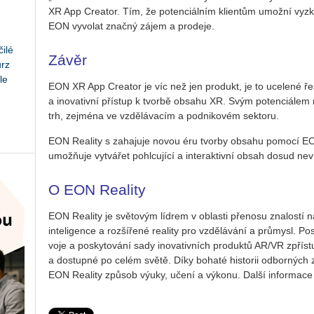
XR App Cre­a­tor. Tím, že po­ten­ci­ál­ním kli­en­tům umož­ní vy­z
EON vy­vo­lat znač­ný zájem a pro­de­je.
ilé
Závěr
urz
le
EON XR App Cre­a­tor je víc než jen pro­dukt, je to uce­le­né ře­še­n
a ino­va­tiv­ní pří­stup k tvor­bě ob­sa­hu XR. Svým po­ten­ci­á­le
trh, zejmé­na ve vzdě­lá­va­cím a pod­ni­ko­vém sek­to­ru.
EON Re­a­li­ty s za­ha­ju­je novou éru tvor­by ob­sa­hu po­mo­cí E
umožňuje vy­tvá­řet po­hl­cu­jí­cí a in­ter­ak­tiv­ní obsah dosud ne
O EON Reality
EON Re­a­li­ty je svě­to­vým líd­rem v ob­las­ti pře­no­su zna­los­tí na
in­te­li­gen­ce a roz­ší­ře­né re­a­li­ty pro vzdě­lá­vá­ní a prů­my­sl. 
vo­je a po­sky­to­vá­ní sady ino­va­tiv­ních pro­duk­tů AR/VR zpřístup
a do­stup­né po celém světě. Díky bo­ha­té his­to­rii od­bor­ných zn
EON Re­a­li­ty způ­sob výuky, učení a vý­ko­nu. Další in­for­ma­ce