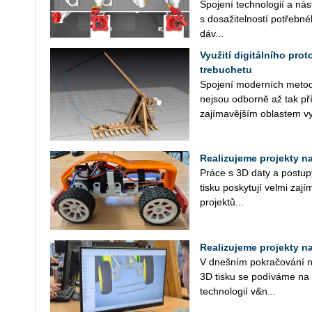
Spo­je­ní tech­no­lo­gií a ná­s
s do­sa­ži­tel­nos­tí po­třeb­
dáv...
Využití digitálního pro
trebuchetu
Spo­je­ní mo­der­ních metod 
nejsou od­bor­ně až tak pří
za­jí­ma­věj­ším ob­las­tem vy­
Realizujeme projekty na 
Práce s 3D daty a po­stu­py 
tisku po­sky­tu­jí velmi za­jí­m
pro­jek­tů...
Realizujeme projekty na 
V dneš­ním po­kra­čo­vá­ní na­
3D tisku se po­dí­vá­me na ně
tech­no­lo­gií v&n...