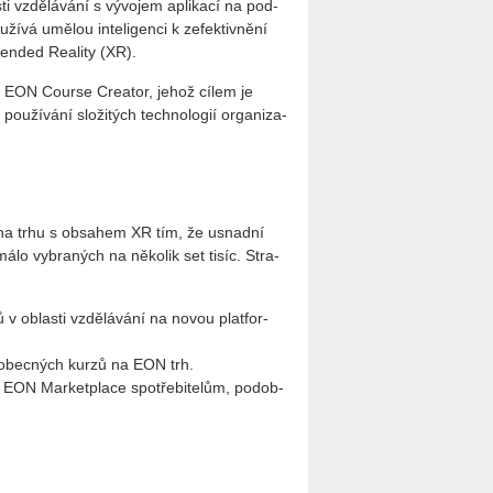
ti vzdě­lá­vá­ní s vý­vo­jem apli­ka­cí na pod­
u­ží­vá umě­lou in­te­li­gen­ci k ze­fek­tiv­ně­ní
en­ded Re­a­li­ty (XR).
o­ji EON Cour­se Cre­a­tor, jehož cílem je
­u­ží­vá­ní slo­ži­tých tech­no­lo­gií or­ga­ni­za­
ci na trhu s ob­sa­hem XR tím, že usnad­ní
 málo vy­bra­ných na ně­ko­lik set tisíc. Stra­
ů v ob­las­ti vzdě­lá­vá­ní na novou plat­for­
ých obec­ných kurzů na EON trh.
EON Mar­ket­pla­ce spo­tře­bi­te­lům, po­dob­