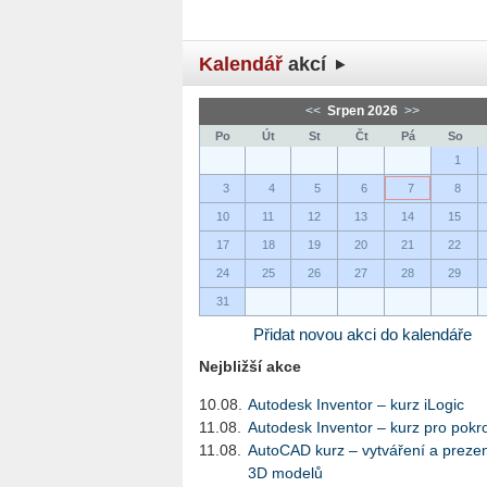
Kalendář
akcí
<<
Srpen 2026
>>
Po
Út
St
Čt
Pá
So
1
3
4
5
6
7
8
10
11
12
13
14
15
17
18
19
20
21
22
24
25
26
27
28
29
31
Přidat novou akci do kalendáře
Nejbližší akce
10.08.
Autodesk Inventor – kurz iLogic
11.08.
Autodesk Inventor – kurz pro pokro
11.08.
AutoCAD kurz – vytváření a preze
3D modelů