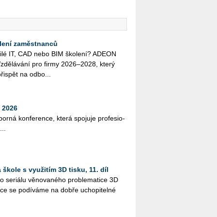
lení zaměstnanců
o­či­lé IT, CAD nebo BIM ško­le­ní? ADEON
zdě­lá­vá­ní pro firmy 2026–2028, který
ři­spět na od­bo...
 2026
bor­ná kon­fe­ren­ce, která spo­ju­je pro­fe­si­o­
...
škole s využitím 3D tisku, 11. díl
 se­ri­á­lu vě­no­va­né­ho pro­ble­ma­ti­ce 3D
ýuce se po­dí­vá­me na dobře ucho­pi­tel­né