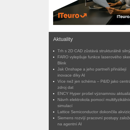
Aktuality
Trh s 2D CAD zůstává strukturálně siln
FARO vylepšuje funkce laserového ske
Blink
Jak Onshape a jeho partneři přinášejí
inovace díky AI
Více než jen schéma – P&ID jako centrá
zdroj dat
ENCY Hyper prošel významnou aktuali
Návrh elektrokola pomocí multifyzikální
simulací
Lattice Semiconductor dokončila akvizic
Siemens rozvíjí pracovní postupy zalo
na agentní AI