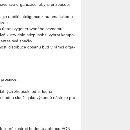
ázvu své or­ga­ni­za­ce, aby si při­způ­so­bi­li
o­gie umělé in­te­li­gen­ce k au­to­ma­tic­ké­mu
za­ci.
ch úprav vy­ge­ne­ro­va­né­ho se­zna­mu.
i­vé kurzy dále při­způ­so­bit, vy­brat kom­po­
den­ti­tě své znač­ky.
nos­ti dis­tri­buce ob­sa­hu buď v rámci or­ga­
 pro­sin­ce.
a.
­plat­ných zkou­šek, od 5. ledna.
eré budou slou­žit jako vý­kon­né ná­stro­je pro
, které ilu­stru­jí hod­no­tu apli­ka­ce EON