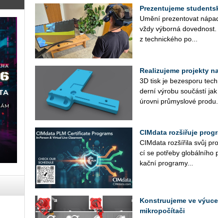
Prezentujeme studentské
Umění pre­zen­to­vat ná­pa­dy
vždy vý­bor­ná do­ved­nost
z tech­nic­ké­ho po...
Realizujeme projekty na 
3D tisk je be­ze­spo­ru tech­
der­ní vý­ro­bu sou­čás­tí ja
úrov­ni prů­mys­lo­vé pro­du.
CIMdata rozšiřuje prog
CIM­da­ta roz­ší­ři­la svůj pr
cí se po­tře­by glo­bál­ní­ho 
kač­ní pro­gra­my...
Konstruujeme ve výuce 
mikropočítači