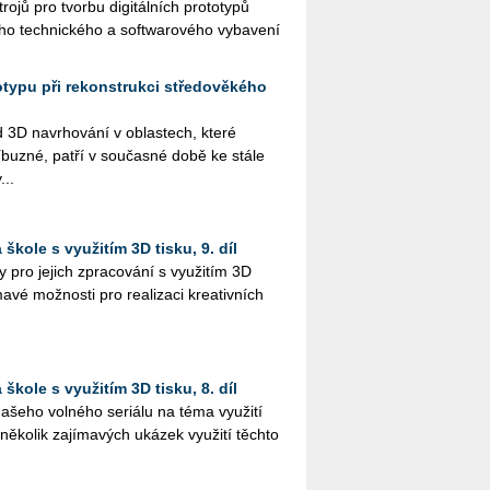
tro­jů pro tvor­bu di­gi­tál­ních pro­to­ty­pů
né­ho tech­nic­ké­ho a soft­wa­ro­vého vy­ba­ve­ní
totypu při rekonstrukci středověkého
3D na­vr­ho­vá­ní v ob­las­tech, které
­buz­né, patří v sou­čas­né době ke stále
...
škole s využitím 3D tisku, 9. díl
pro je­jich zpra­co­vá­ní s vy­u­ži­tím 3D
a­vé mož­nos­ti pro re­a­li­za­ci kre­a­tiv­ních
škole s využitím 3D tisku, 8. díl
še­ho vol­né­ho se­ri­á­lu na téma vy­u­ži­tí
­ko­lik za­jí­ma­vých uká­zek vy­u­ži­tí těch­to