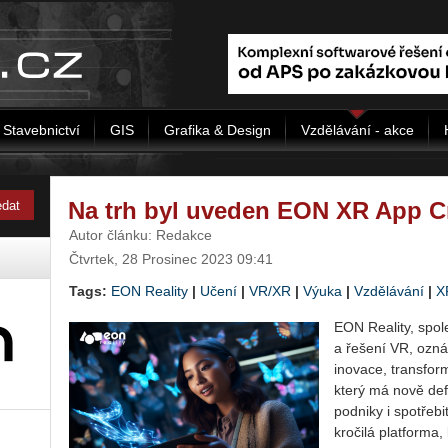
Stavebnictví
GIS
Grafika & Design
Vzdělávání - akce
Na trh byl uveden EON XR App C
Autor článku: Redakce
Čtvrtek, 28 Prosinec 2023 09:41
Tags:
EON Reality
|
Učení
|
VR/XR
|
Výuka
|
Vzdělávání
|
X
EON Re­a­li­ty, spo­le
a ře­še­ní VR, ozná­
ino­va­ce, trans­for
který má nově de­fi­
pod­ni­ky i spo­tře­
kro­či­lá plat­for­ma