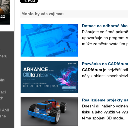
Mohlo by vás zajímat:
Dotace na odborné ško
Plá­nu­je­te ve firmě po­kr
upo­zorňuje na pro­gram V
může za­měst­na­va­te­lům p
ý
neru
Pozvánka na CADfórum
CAD­fó­rum
je nej­vět­ší od­
ná­ly z ob­las­ti sta­veb­nic­tví
lní
zací
ch
Realizujeme projekty na 
Dneš­ní díl na­še­ho vol­né­ho
i AMI
tisku a jeho vy­u­ži­tí ve v
žené
téma spo­je­ní 3D mo­de...