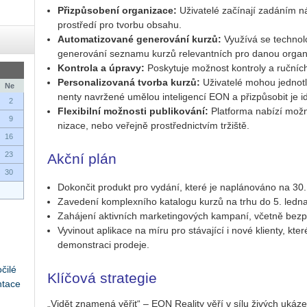
Při­způ­so­be­ní or­ga­ni­za­ce:
Uži­va­te­lé za­čí­na­jí za­dá­ním n
pro­stře­dí pro tvor­bu ob­sa­hu.
Au­to­ma­ti­zo­va­né ge­ne­ro­vá­ní kurzů:
Vy­u­ží­vá se tech­no­l
ge­ne­ro­vá­ní se­zna­mu kurzů re­le­vant­ních pro danou or­ga­ni­
Kon­t­ro­la a úpra­vy:
Po­sky­tu­je mož­nost kon­t­ro­ly a ruč­ní
Per­so­na­li­zo­va­ná tvor­ba kurzů:
Uži­va­te­lé mohou jed­not­l
Ne
nen­ty na­vr­že­né umě­lou in­te­li­gen­cí EON a při­způ­so­bit je i
2
Fle­xi­bil­ní mož­nos­ti pu­b­li­ko­vá­ní:
Plat­for­ma na­bí­zí mož­
9
ni­za­ce, nebo ve­řej­ně pro­střed­nic­tvím tr­žiš­tě.
16
23
Akční plán
30
Do­kon­čit pro­dukt pro vy­dá­ní, které je na­plá­no­vá­no na 30.
Za­ve­de­ní kom­plex­ní­ho ka­ta­lo­gu kurzů na trhu do 5. ledn
Za­há­je­ní ak­tiv­ních mar­ke­tingo­vých kam­pa­ní, včet­ně bez
Vy­vi­nout apli­ka­ce na míru pro stá­va­jí­cí i nové kli­en­ty, kt
de­mon­stra­ci pro­de­je.
čilé
Klíčová strategie
ntace
„Vidět zna­me­ná věřit“ – EON Re­a­li­ty věří v sílu ži­vých uká­zek