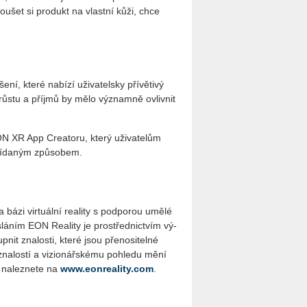
kou­šet si pro­dukt na vlast­ní kůži, chce
í, které na­bí­zí uži­va­tel­sky pří­vě­ti­vý
m růstu a pří­jmů by mělo vý­znam­ně ovliv­nit
ON XR App Cre­a­to­ru, který uži­va­te­lům
­ví­da­ným způ­so­bem.
 bázi vir­tu­ál­ní re­a­li­ty s pod­po­rou umělé
Po­slá­ním EON Re­a­li­ty je pro­střed­nic­tvím vý­
­nit zna­los­ti, které jsou pře­no­si­tel­né
a­los­tí a vi­zi­o­nář­ské­mu po­hle­du mění
 na­lez­ne­te na
www.eonreality.com
.