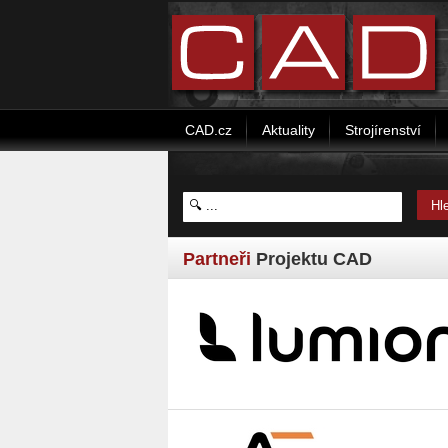
CAD.cz
Aktuality
Strojírenství
Partneři
Projektu CAD