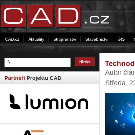
CAD.cz
Aktuality
Strojírenství
Stavebnictví
GIS
Technod
Autor člá
Partneři
Projektu CAD
Středa, 2