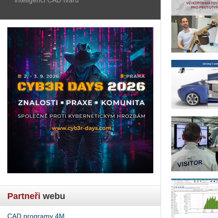
Partneři
webu
CAD programy 4M