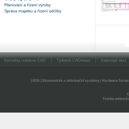
Plánování a řízení výroby
Správa majetku a řízení údržby
Kontakty redakce CAD
Týdeník CADnews
Kalendář akcí
|
RSS
|
Ekonomické a informační systémy
|
Hardware forum
Tvorba webovýc