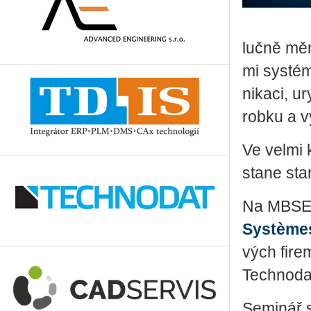
luč­ně mění
mi sys­té­m
ni­ka­ci, ur
rob­ku a vý
Ve velmi k
stane sta
Na MBSE se
Sys­tè­me
vých firem
Tech­no­da
Se­mi­nář 