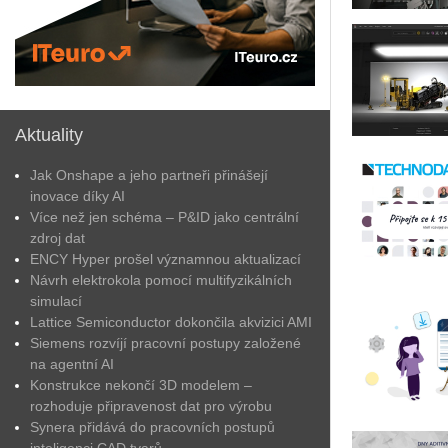
Aktuality
Jak Onshape a jeho partneři přinášejí
inovace díky AI
Více než jen schéma – P&ID jako centrální
zdroj dat
ENCY Hyper prošel významnou aktualizací
Návrh elektrokola pomocí multifyzikálních
simulací
Lattice Semiconductor dokončila akvizici AMI
Siemens rozvíjí pracovní postupy založené
na agentní AI
Konstrukce nekončí 3D modelem –
rozhoduje připravenost dat pro výrobu
Synera přidává do pracovních postupů
inteligenci CAD tvarů