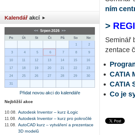
ním cen­t
Kalendář
akcí
>
REG
<<
Srpen 2026
>>
Po
Út
St
Čt
Pá
So
Ne
Se­mi­nář b
1
2
zen­ta­ce 
3
4
5
6
7
8
9
10
11
12
13
14
15
16
Progra
17
18
19
20
21
22
23
CATIA 
24
25
26
27
28
29
30
CATIA 
31
Přidat novou akci do kalendáře
Co je s
Nejbližší akce
10.08.
Autodesk Inventor – kurz iLogic
11.08.
Autodesk Inventor – kurz pro pokročilé
11.08.
AutoCAD kurz – vytváření a prezentace
3D modelů